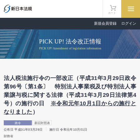
カート
新規会員登録
ログイン
PICK UP! 法令改正情報
PICK UP! Amendment of legislation information
法人税法施行令の一部改正（平成31年3月29日政令
第96号〔第1条〕 特別法人事業税及び特別法人事
業譲与税に関する法律（平成31年3月29日法律第4
号）の施行の日
※令和元年10月1日からの施行と
なりました
）
政令
新旧対照表
公布日 平成31年03月29日
施行日 令和元年10月01日
財務省