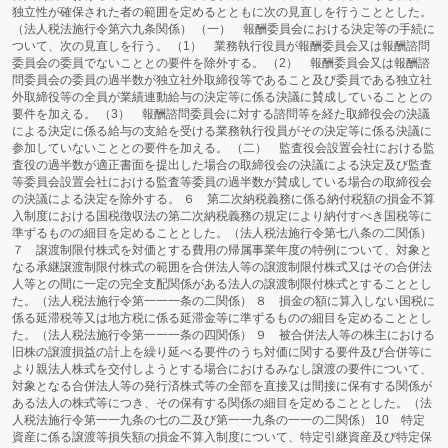
独立性が確保された者の範囲を定めるとともに次の見直しを行うこととした。
（法人税法施行令第六九条関係） （一） 報酬委員会における決定等の手続に
ついて、次の見直しを行う。 （1） 業務執行役員が報酬委員会又は報酬諮問
委員会の委員でないこととの要件を除外する。 （2） 報酬委員会又は報酬諮
問委員会の委員の過半数が独立社外取締役等であること及び委員である独立社
外取締役等の全員が業績連動給与の決定等に係る決議に賛成していることとの
要件を加える。 （3） 報酬諮問委員会に対する諮問等を経た取締役会の決議
による決定に係る給与の支給を受ける業務執行役員がその決定等に係る決議に
参加していないこととの要件を加える。 （二） 監査役会設置会社における監
査役の過半数が適正書面を提出した場合の取締役会の決議による決定及び監査
等委員会設置会社における監査等委員の過半数が賛成している場合の取締役会
の決議による決定を除外する。 ６ 第二次納税義務に係る納付税額の損金不算
入制度における国税徴収法の第二次納税義務の規定により納付すべき国税等に
準ずるものの細目を定めることとした。（法人税法施行令第七八条の二関係）
７ 譲渡制限付株式を対価とする費用の帰属事業年度の特例について、対象と
なる承継譲渡制限付株式の範囲を合併法人等の譲渡制限付株式又はその合併法
人等との間に一定の完全支配関係がある法人の譲渡制限付株式とすることとし
た。（法人税法施行令第一一一条の二関係） ８ 損金の額に算入しない国税に
係る延滞税等又は地方税に係る延滞金等に準ずるものの細目を定めることとし
た。（法人税法施行令第一一一条の四関係） ９ 被合併法人等の株主における
旧株の譲渡損益の計上を繰り延べる要件のうち対価に関する要件及び合併等に
より親法人株式を交付しようとする場合におけるみなし譲渡の要件について、
対象となる合併法人等の発行済株式等の全部を直接又は間接に保有する関係が
ある法人の株式等につき、その保有する関係の細目を定めることとした。（法
人税法施行令第一一九条の七の二及び第一一九条の一一の二関係） 10 特定
資産に係る譲渡等損失額の損金不算入制度について、特定引継資産及び特定保