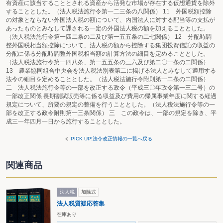
有資産に該当することとされる資産から活発な市場が存在する仮想通貨を除外
することとした。（法人税法施行令第一二三条の八関係） 11 外国税額控除
の対象とならない外国法人税の額について、内国法人に対する配当等の支払が
あったものとみなして課される一定の外国法人税の額を加えることとした。
（法人税法施行令第一四二条の二及び第一五五条の二七関係） 12 分配時調
整外国税相当額控除について、法人税の額から控除する集団投資信託の収益の
分配に係る分配時調整外国税相当額の計算方法の細目を定めることとした。
（法人税法施行令第一四八条、第一五五条の三六及び第二〇一条の二関係）
13 農業協同組合中央会を法人税法別表第二に掲げる法人とみなして適用する
法令の細目を定めることとした。（法人税法施行令附則第一二条の二関係）
二 法人税法施行令等の一部を改正する政令（平成三〇年政令第一三二号）の
一部改正関係 長期割賦販売等に係る収益及び費用の帰属事業年度に関する経過
規定について、所要の規定の整備を行うこととした。（法人税法施行令等の一
部を改正する政令附則第一三条関係） 三 この政令は、一部の規定を除き、平
成三一年四月一日から施行することとした。
PICK UP!法令改正情報の一覧へ戻る
関連商品
法人税
加除式
法人税質疑応答集
在庫あり