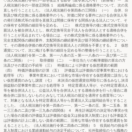
◇法人税法施行令等の一部を改正する政令（政令第九六号）（財務省） 一 法
人税法施行令の一部改正関係 １ 組織再編成に係る適格要件について、次の見
直しを行うこととした。（法人税法施行令第四条の三関係） （一） 合併、分
割及び株式交換に係る適格要件のうち、対価に関する要件における合併法人等
の発行済株式等の全部を直接又は間接に保有する関係がある法人について、そ
の保有する関係の細目等を定める。 （二） 株式交換等の後に株式交換等完全
親法人を被合併法人とし、株式交換等完全子法人を合併法人とする適格合併を
行うことが見込まれている場合には、その株式交換等に係る適格要件のうち、
完全支配関係の継続要件、支配関係の継続要件及び親子関係の継続要件につい
て、その適格合併後の株式交換等完全親法人との関係を不要とする。 ２ 仮想
通貨について、次に掲げる事項の細目を定める等の整備を行うこととした。
（法人税法施行令第一二条、第一一八条の五～第一一八条の一一及び第一二三
条の二関係） （一） 取得価額 （二） 一単位当たりの帳簿価額の算出の方
法及びその選定の手続等 （三） 時価法により評価する仮想通貨の範囲
（四） 時価評価金額の計算 （五） 評価益又は評価損の翌事業年度における
処理等 （六） 事業年度末において活発な市場が存在する仮想通貨に該当しな
い仮想通貨のみなし譲渡 （七） 未決済の仮想通貨信用取引に係るみなし決済
損益額の翌事業年度における処理等 ３ 特定普通法人等が、その特定普通法人
等を被合併法人とし、公益法人等を合併法人とする適格合併を行った場合に適
格合併に該当しないものとみなして法人税法の規定を適用する措置等につい
て、対象となる法人を特定普通法人等から普通法人又は協同組合等とすること
とした。（法人税法施行令第一四条の一一、第一二一条の五、第一二五条、第
一三三条の二及び第一三九条の四関係） ４ 再生計画認可の決定等の事実が生
じた場合の資産の評価益又は評価損の益金又は損金算入制度における評価益又
は評価損の計上に適しない資産の範囲に、活発な市場が存在する仮想通貨を加
えることとした。（法人税法施行令第二四条の二関係） ５ 役員給与の損金不
算入制度における業績連動給与の決定手続について、社外取締役のうち職務の