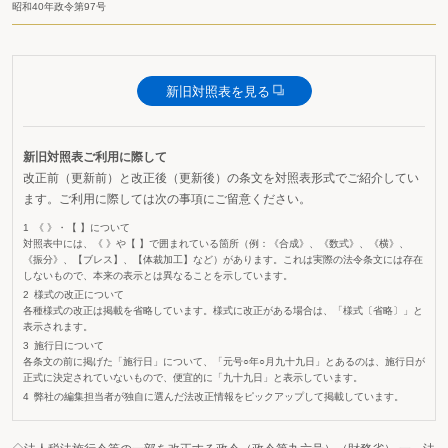
昭和40年政令第97号
新旧対照表を見る
新旧対照表ご利用に際して
改正前（更新前）と改正後（更新後）の条文を対照表形式でご紹介してい
ます。ご利用に際しては次の事項にご留意ください。
《 》・【 】について
対照表中には、《 》や【 】で囲まれている箇所（例：《合成》、《数式》、《横》、
《振分》、【ブレス】、【体裁加工】など）があります。これは実際の法令条文には存在
しないもので、本来の表示とは異なることを示しています。
様式の改正について
各種様式の改正は掲載を省略しています。様式に改正がある場合は、「様式〔省略〕」と
表示されます。
施行日について
各条文の前に掲げた「施行日」について、「元号○年○月九十九日」とあるのは、施行日が
正式に決定されていないもので、便宜的に「九十九日」と表示しています。
弊社の編集担当者が独自に選んだ法改正情報をピックアップして掲載しています。