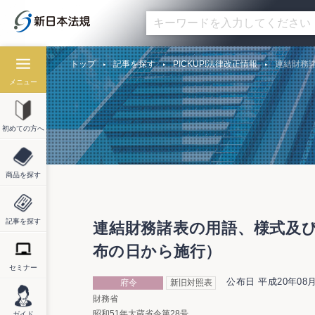
トップ
記事を探す
PICKUP!法律改正情報
連結財務
メニュー
初めての方へ
商品を探す
記事を探す
連結財務諸表の用語、様式及び
布の日から施行）
セミナー
公布日 平成20年08月
府令
新旧対照表
財務省
昭和51年大蔵省令第28号
ガイド