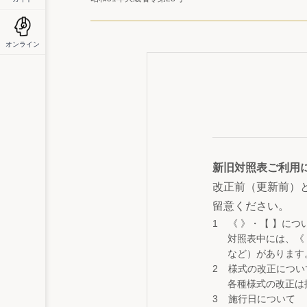
オンライン
新旧対照表ご利用
改正前（更新前）
留意ください。
《 》・【 】につ
対照表中には、《
など）があります
様式の改正につい
各種様式の改正は
施行日について