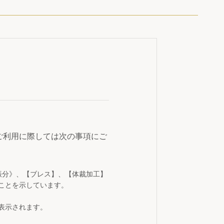
ご利用に際しては次の事項にご
振分》、【ブレス】、【体裁加工】
ことを示しています。
表示されます。