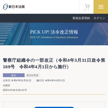
カート
新規会員登録
ログイン
PICK UP! 法令改正情報
PICK UP! Amendment of legislation information
警察庁組織令の一部改正（令和4年3月31日政令第
169号 令和4年4月1日から施行）
政令
新旧対照表
公布日 令和4年03月31日
施行日 令和4年04月01日
内閣府
昭和29年政令第180号