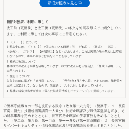
新旧対照表を見る
新旧対照表ご利用に際して
改正前（更新前）と改正後（更新後）の条文を対照表形式でご紹介してい
ます。ご利用に際しては次の事項にご留意ください。
《 》・【 】について
対照表中には、《 》や【 】で囲まれている箇所（例：《合成》、《数式》、《横》、
《振分》、【ブレス】、【体裁加工】など）があります。これは実際の法令条文には存在
しないもので、本来の表示とは異なることを示しています。
様式の改正について
各種様式の改正は掲載を省略しています。様式に改正がある場合は、「様式〔省略〕」と
表示されます。
施行日について
各条文の前に掲げた「施行日」について、「元号○年○月九十九日」とあるのは、施行日が
正式に決定されていないもので、便宜的に「九十九日」と表示しています。
弊社の編集担当者が独自に選んだ法改正情報をピックアップして掲載しています。
◇警察庁組織令の一部を改正する政令（政令第一六九号）（警察庁） １ 長官
官房に新たに技術総括審議官一人並びに技術企画課及び通信基盤課を置き、そ
の所掌事務を定めるとともに、長官官房企画課の所掌事務を改めることとし
た。（第二条、第八条、第一〇条、第一一条及び第一五条関係） ２ 長官官房
サイバーセキュリティ・情報化審議官及び技術審議官を廃止することとした。