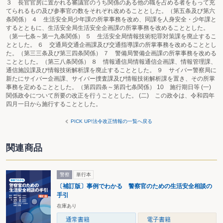
３ 長官官房に置かれる審議官のうち関係のある他の職を占める者をもって充
てられるもの及び参事官の数をそれぞれ改めることとした。（第五条及び第六
条関係） ４ 生活安全局少年課の所掌事務を改め、同課を人身安全・少年課と
するとともに、生活安全局生活安全企画課の所掌事務を改めることとした。
（第一七条～第一九条関係） ５ 生活安全局情報技術犯罪対策課を廃止するこ
ととした。 ６ 交通局交通企画課及び交通指導課の所掌事務を改めることとし
た。（第三三条及び第三四条関係） ７ 警備局警備企画課の所掌事務を改める
こととした。（第三八条関係） ８ 情報通信局情報通信企画課、情報管理課、
通信施設課及び情報技術解析課を廃止することとした。 ９ サイバー警察局に
新たにサイバー企画課、サイバー捜査課及び情報技術解析課を置き、その所掌
事務を定めることとした。（第四四条～第四七条関係） 10 施行期日等 (一)
関係政令について所要の改正を行うこととした。 (二) この政令は、令和四年
四月一日から施行することとした。
PICK UP!法令改正情報の一覧へ戻る
関連商品
警察
単行本
〔補訂版〕事例でわかる 警察官のための生活安全相談の
手引
在庫あり
通常書籍
電子書籍