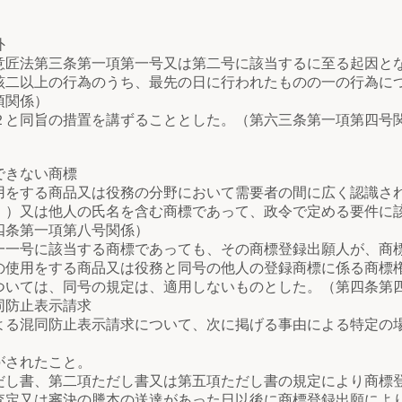
外
匠法第三条第一項第一号又は第二号に該当するに至る起因と
該二以上の行為のうち、最先の日に行われたものの一の行為に
項関係）
と同旨の措置を講ずることとした。（第六三条第一項第四号
できない商標
する商品又は役務の分野において需要者の間に広く認識され
。）又は他人の氏名を含む商標であって、政令で定める要件に
四条第一項第八号関係）
号に該当する商標であっても、その商標登録出願人が、商標
の使用をする商品又は役務と同号の他人の登録商標に係る商標
ついては、同号の規定は、適用しないものとした。（第四条第
同防止表示請求
る混同防止表示請求について、次に掲げる事由による特定の
されたこと。
書、第二項ただし書又は第五項ただし書の規定により商標
又は審決の謄本の送達があった日以後に商標登録出願により