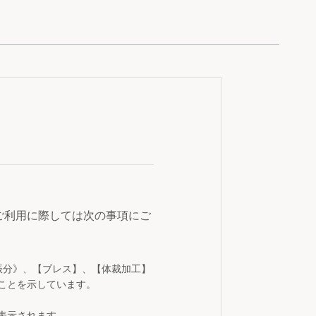
ご利用に際しては次の事項にご
振分》、【ブレス】、【体裁加工】
ことを示しています。
表示されます。