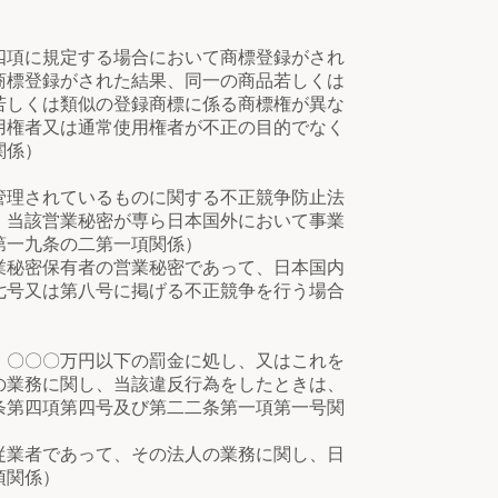
四項に規定する場合において商標登録がされ
商標登録がされた結果、同一の商品若しくは
若しくは類似の登録商標に係る商標権が異な
用権者又は通常使用権者が不正の目的でなく
関係）
理されているものに関する不正競争防止法
、当該営業秘密が専ら日本国外において事業
第一九条の二第一項関係）
秘密保有者の営業秘密であって、日本国内
七号又は第八号に掲げる不正競争を行う場合
〇〇〇万円以下の罰金に処し、又はこれを
の業務に関し、当該違反行為をしたときは、
条第四項第四号及び第二二条第一項第一号関
業者であって、その法人の業務に関し、日
項関係）