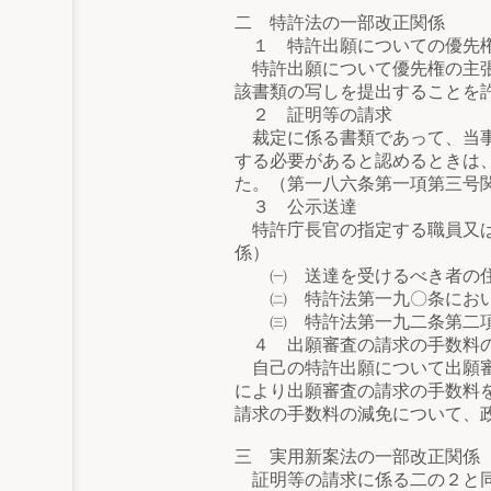
二 特許法の一部改正関係
１ 特許出願についての優先
特許出願について優先権の主張
該書類の写しを提出することを
２ 証明等の請求
裁定に係る書類であって、当事
する必要があると認めるときは
た。（第一八六条第一項第三号
３ 公示送達
特許庁長官の指定する職員又は
係）
㈠ 送達を受けるべき者の住
㈡ 特許法第一九〇条において
㈢ 特許法第一九二条第二項
４ 出願審査の請求の手数料
自己の特許出願について出願審
により出願審査の請求の手数料
請求の手数料の減免について、
三 実用新案法の一部改正関係
証明等の請求に係る二の２と同