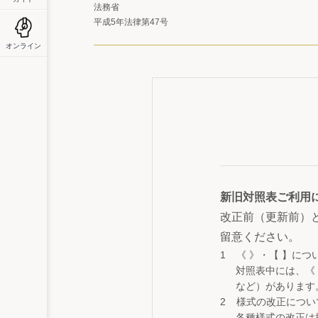
法務省
平成5年法律第47号
オンライン
新旧対照表ご利用
改正前（更新前）
留意ください。
《 》・【 】につ
対照表中には、《
など）があります
様式の改正につい
各種様式の改正は