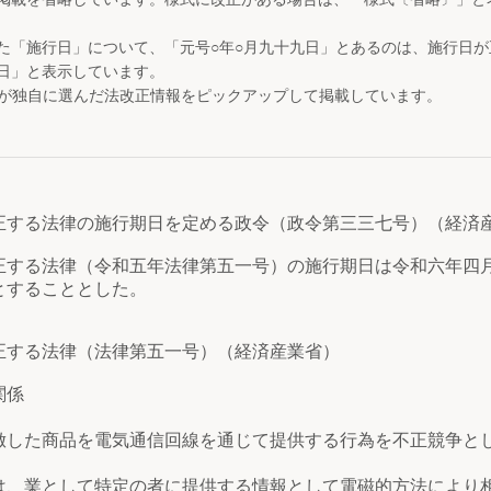
た「施行日」について、「元号○年○月九十九日」とあるのは、施行日
日」と表示しています。
が独自に選んだ法改正情報をピックアップして掲載しています。
正する法律の施行期日を定める政令（政令第三三七号）（経済
する法律（令和五年法律第五一号）の施行期日は令和六年四
とすることとした。
正する法律（法律第五一号）（経済産業省）
関係
た商品を電気通信回線を通じて提供する行為を不正競争とし
業として特定の者に提供する情報として電磁的方法により相