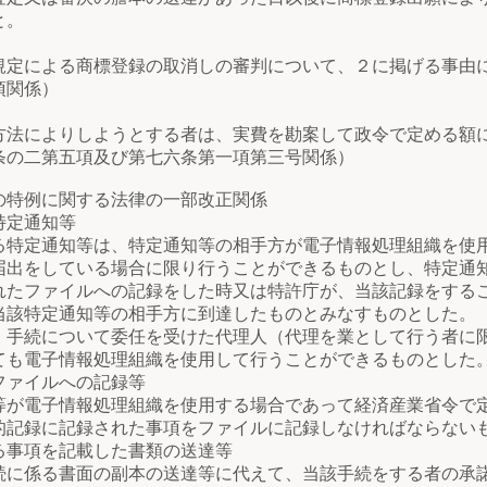
と。
定による商標登録の取消しの審判について、２に掲げる事由
項関係）
法によりしようとする者は、実費を勘案して政令で定める額
条の二第五項及び第七六条第一項第三号関係）
の特例に関する法律の一部改正関係
特定通知等
定通知等は、特定通知等の相手方が電子情報処理組織を使用
届出をしている場合に限り行うことができるものとし、特定通
れたファイルへの記録をした時又は特許庁が、当該記録をする
当該特定通知等の相手方に到達したものとみなすものとした。
続について委任を受けた代理人（代理を業として行う者に限
ても電子情報処理組織を使用して行うことができるものとした
ファイルへの記録等
が電子情報処理組織を使用する場合であって経済産業省令で
的記録に記録された事項をファイルに記録しなければならない
事項を記載した書類の送達等
に係る書面の副本の送達等に代えて、当該手続をする者の承