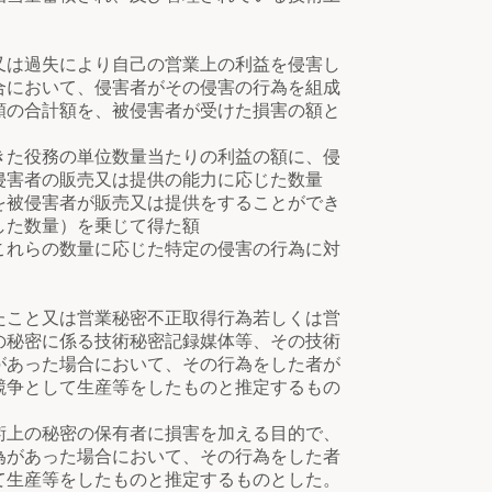
又は過失により自己の営業上の利益を侵害し
合において、侵害者がその侵害の行為を組成
額の合計額を、被侵害者が受けた損害の額と
た役務の単位数量当たりの利益の額に、侵
侵害者の販売又は提供の能力に応じた数量
を被侵害者が販売又は提供をすることができ
した数量）を乗じて得た額
れらの数量に応じた特定の侵害の行為に対
こと又は営業秘密不正取得行為若しくは営
の秘密に係る技術秘密記録媒体等、その技術
があった場合において、その行為をした者が
競争として生産等をしたものと推定するもの
上の秘密の保有者に損害を加える目的で、
為があった場合において、その行為をした者
て生産等をしたものと推定するものとした。