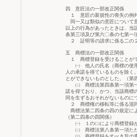
四 意匠法の一部改正関係
１ 意匠の新規性の喪失の例
同一又は類似の意匠について意
以上の行為があったときは、当
条第三項及び第六〇条の七第一
２ 証明等の請求に係る二の２
五 商標法の一部改正関係
１ 商標登録を受けることが
㈠ 他人の氏名（商標の使用を
人の承諾を得ているものを除く
とができないものとした。（第
㈡ 商標法第四条第一項第一一
諾を得ており、かつ、当該商標
同を生ずるおそれがないものに
２ 商標権の移転等に係る混
商標法第二四条の四の規定によ
（第二四条の四関係）
㈠ １の㈡により商標登録が
㈡ 商標法第八条第一項ただし
㈢ 商標登録をすべき旨の査定