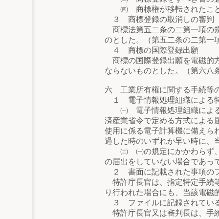
㈣ 商標権が移転されたこ
３ 商標登録の取消しの審判
商標法第五二条の二第一項の規
のとした。（第五二条の二第一
４ 商標の国際登録出願
商標の国際登録出願を電磁的方
ならないものとした。（第六八
六 工業所有権に関する手続等
１ 電子情報処理組織による
㈠ 電子情報処理組織による特
済産業省令で定める方式による
使用に係る電子計算機に備えら
過した時のいずれか早い時に、
㈡ ㈠の規定にかかわらず、手
の届出をしていない場合であっ
２ 書面に記載された事項の
特許庁長官は、指定特定手続等
り行われた場合にも、当該電磁
３ ファイルに記録されている
特許庁長官又は審判長は、手続