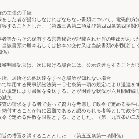
権の主張の手続
をした者が提出しなければならない書類について、電磁的方
許容することとした。（第四三条第二項及び第四四条第四項関
者等からその保有する営業秘密が記載された旨の申出があっ
、当該書類の謄本若しくは抄本の交付又は当該書類の閲覧若し
関係）
審判書記官は、次に掲げる場合には、公示送達をすることが
所、居所その他送達をすべき場所が知れない場合
準用する民事訴訟法第一〇七条第一項の規定により送達をす
の規定により書類を発送することが困難な状況が六月間継続
の減免
査の請求をする者であって資力を考慮して政令で定める要件
を納付することが特に困難であると認められる者等として政令
政令で定める件数を限度とすることとした。（第一九五条の二
旨の措置を講ずることとした。（第五五条第一項関係）