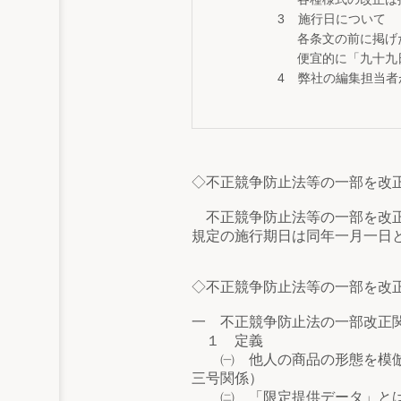
施行日について
各条文の前に掲げ
便宜的に「九十九
弊社の編集担当者
◇不正競争防止法等の一部を改
不正競争防止法等の一部を改正
規定の施行期日は同年一月一日
◇不正競争防止法等の一部を改
一 不正競争防止法の一部改正
１ 定義
㈠ 他人の商品の形態を模倣し
三号関係）
㈡ 「限定提供データ」とは、