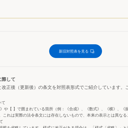
新旧対照表を見る
に際して
と改正後（更新後）の条文を対照表形式でご紹介しています。
いて
 》や【 】で囲まれている箇所（例：《合成》、《数式》、《横》、《
。これは実際の法令条文には存在しないもので、本来の表示とは異なる
て
掲載を省略しています。様式に改正がある場合は、「様式〔省略〕」と