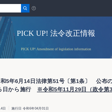
PICK UP! 法令改正情報
PICK UP! Amendment of legislation information
和5年6月14日法律第51号〔第1条〕 公布
める日から施行
※令和5年11月29日（政令第
14日
施行日 令和6年04月01日