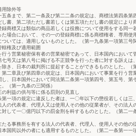
適用除外等
五条まで、第二一条及び第二二条の規定は、商標法第四条第
だし書、第二項ただし書若しくは第五項ただし書の規定により
登録商標又は類似の商品若しくは役務について使用をする同一
った場合において、その一の登録商標に係る商標権者、専用使
については、適用しないものとした。（第一九条第一項第三号
管轄権及び適用範囲
う営業秘密保有者の営業秘密であって、日本国内において管
第七号又は第八号に掲げる不正競争を行った者に対する訴えは
を除き、日本の裁判所に提起することができるものとした。（
二章及び第四章の規定は、日本国内において事業を行う営業
関し、日本国外において同法第二条第一項第四号、第五号、第
た。（第一九条の三関係）
の利益の供与等に係る罰則の見直し
一項の規定に違反した者は、一〇年以下の懲役若しくは三、
法人の代表者、代理人又は使用人その他の従業者が、その法人
に対して一〇億円以下の罰金刑を科するものとした。（第二一
る事務所を有する法人の代表者、代理人、使用人その他の従
日本国民以外の者にも適用するものとした。（第二一条第一一