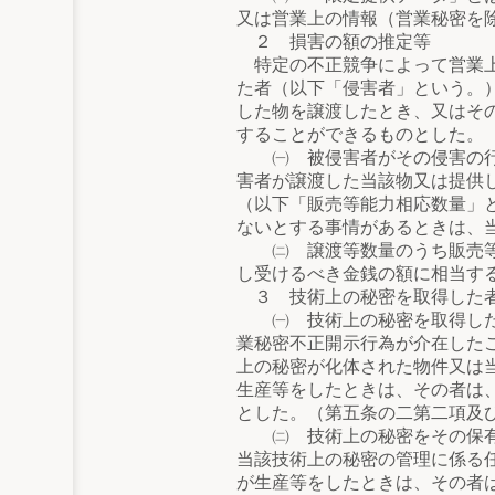
又は営業上の情報（営業秘密を
２ 損害の額の推定等
特定の不正競争によって営業上
た者（以下「侵害者」という。
した物を譲渡したとき、又はそ
することができるものとした。
㈠ 被侵害者がその侵害の行為
害者が譲渡した当該物又は提供
（以下「販売等能力相応数量」
ないとする事情があるときは、
㈡ 譲渡等数量のうち販売等能
し受けるべき金銭の額に相当す
３ 技術上の秘密を取得した者
㈠ 技術上の秘密を取得した後
業秘密不正開示行為が介在した
上の秘密が化体された物件又は
生産等をしたときは、その者は
とした。（第五条の二第二項及
㈡ 技術上の秘密をその保有者
当該技術上の秘密の管理に係る
が生産等をしたときは、その者