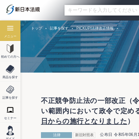
トップ
記事を探す
PICKUP!法律改正情報
メニュー
初めての方へ
商品を探す
記事を探す
不正競争防止法の一部改正（令
い範囲内において政令で定
セミナー
日からの施行となりました
）
公布日 令和5年06月
法律
新旧対照表
ガイド