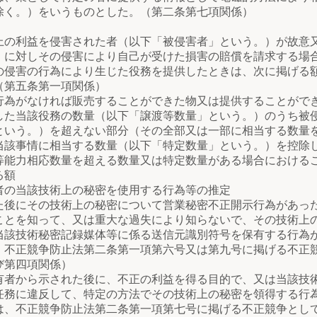
除く。）をいうものとした。（第二条第七項関係）
の利益を侵害された者（以下「被侵害者」という。）が故意
）に対しその侵害により自己が受けた損害の賠償を請求する場
の侵害の行為により生じた役務を提供したときは、次に掲げる
（第五条第一項関係）
がなければ販売することができた物又は提供することができ
した当該役務の数量（以下「譲渡等数量」という。）のうち被
という。）を超えない部分（その全部又は一部に相当する数量
当該事情に相当する数量（以下「特定数量」という。）を控除
力相応数量を超える数量又は特定数量がある場合におけるこ
る額
の当該技術上の秘密を使用する行為等の推定
にその技術上の秘密について営業秘密不正開示行為があった
ことを知って、又は重大な過失により知らないで、その技術上
当該技術秘密記録媒体等に係る送信元識別符号を保有する行為
、不正競争防止法第二条第一項第六号又は第九号に掲げる不正
び第四項関係）
から示された後に、不正の利益を得る目的で、又は当該技術
任務に違反して、特定の方法でその技術上の秘密を領得する行
は、不正競争防止法第二条第一項第七号に掲げる不正競争とし