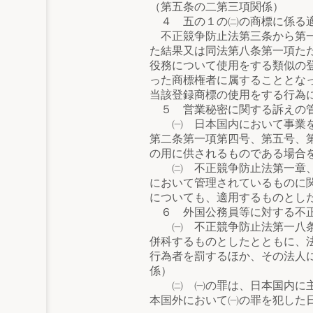
（第五条の二第三項関係）
４ 五の１の㈡の商標に係る
不正競争防止法第三条から第一
た結果又は同法第八条第一項た
役務について使用をする類似の
った商標権者に属することとな
当該登録商標の使用をする行為
５ 営業秘密に関する訴えの
㈠ 日本国内において事業を行
第二条第一項第四号、第五号、
の用に供されるものである場合
㈡ 不正競争防止法第一章、第
において管理されているものに
についても、適用するものとし
６ 外国公務員等に対する不正
㈠ 不正競争防止法第一八条第
併科するものとしたとともに、
行為者を罰するほか、その法人
係）
㈡ ㈠の罪は、日本国内に主た
本国外において㈠の罪を犯した