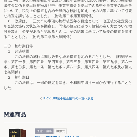
観点から、個人型確定拠出年金及び国民年金基金の加入の要件、個人型確定拠
出年金に係る拠出限度額及び中小事業主掛金を拠出できる中小事業主の範囲等
について、税制上の措置を含め全般的な検討を加え、その結果に基づいて必要
な措置を講ずることとした。（附則第二条第五項関係）
６ 政府は、一三の５の事項の施行後五年を目途として、改正後の確定拠出
年金法の施行の状況等を勘案し、同法の規定に基づく規制の在り方について検
討を加え、必要があると認めるときは、その結果に基づいて所要の措置を講ず
ることとした。（附則第二条第六項関係）
二〇 施行期日等
１ 経過措置
この法律の施行に関し必要な経過措置を定めることとした。（附則第三
条～第四一条、第四四条、第四五条、第五三条、第五四条、第五九条、第六一
条、第七〇条、第七一条、第七七条～第八一条、第八四条、第八七条及び第九
七条関係）
２ 施行期日
この法律は、一部の規定を除き、令和四年四月一日から施行することと
した。
PICK UP!法令改正情報の一覧へ戻る
関連商品
医療・薬事
加除式