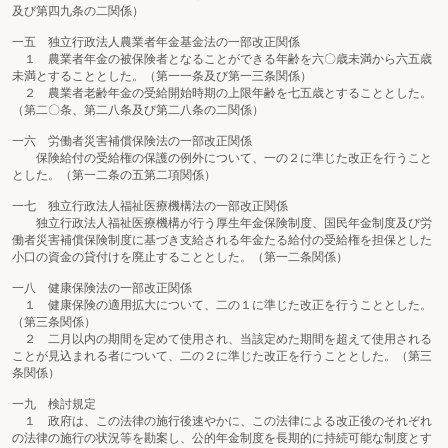
及び第四九条の二関係）
一五 独立行政法人農業者年金基金法の一部改正関係
１ 農業者年金の被保険者となることができる年齢を六〇歳未満から六五歳
未満とすることとした。（第一一条及び第一三条関係）
２ 農業者老齢年金の受給開始時期の上限年齢を七五歳とすることとした。
（第二〇条、第二八条及び第二八条の二関係）
一六 労働者災害補償保険法の一部改正関係
保険給付の受給権の保護の例外について、一の２に準じた改正を行うこと
とした。（第一二条の五第二項関係）
一七 独立行政法人福祉医療機構法の一部改正関係
独立行政法人福祉医療機構が行う厚生年金保険制度、国民年金制度及び労
働者災害補償保険制度に基づき支給される年金たる給付の受給権を担保とした
小口の資金の貸付けを廃止することとした。（第一二条関係）
一八 健康保険法の一部改正関係
１ 健康保険の適用拡大について、二の１に準じた改正を行うこととした。
（第三条関係）
２ 二月以内の期間を定めて使用され、当該定めた期間を超えて使用される
ことが見込まれる者について、二の２に準じた改正を行うこととした。（第三
条関係）
一九 検討規定
１ 政府は、この法律の施行後速やかに、この法律による改正後のそれぞれ
の法律の施行の状況等を勘案し、公的年金制度を長期的に持続可能な制度とす