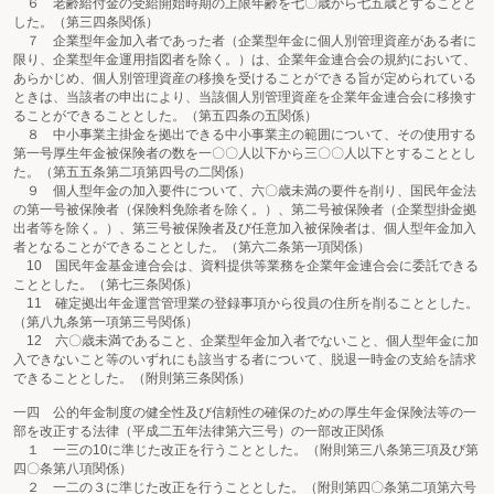
６ 老齢給付金の受給開始時期の上限年齢を七〇歳から七五歳とすることと
した。（第三四条関係）
７ 企業型年金加入者であった者（企業型年金に個人別管理資産がある者に
限り、企業型年金運用指図者を除く。）は、企業年金連合会の規約において、
あらかじめ、個人別管理資産の移換を受けることができる旨が定められている
ときは、当該者の申出により、当該個人別管理資産を企業年金連合会に移換す
ることができることとした。（第五四条の五関係）
８ 中小事業主掛金を拠出できる中小事業主の範囲について、その使用する
第一号厚生年金被保険者の数を一〇〇人以下から三〇〇人以下とすることとし
た。（第五五条第二項第四号の二関係）
９ 個人型年金の加入要件について、六〇歳未満の要件を削り、国民年金法
の第一号被保険者（保険料免除者を除く。）、第二号被保険者（企業型掛金拠
出者等を除く。）、第三号被保険者及び任意加入被保険者は、個人型年金加入
者となることができることとした。（第六二条第一項関係）
10 国民年金基金連合会は、資料提供等業務を企業年金連合会に委託できる
こととした。（第七三条関係）
11 確定拠出年金運営管理業の登録事項から役員の住所を削ることとした。
（第八九条第一項第三号関係）
12 六〇歳未満であること、企業型年金加入者でないこと、個人型年金に加
入できないこと等のいずれにも該当する者について、脱退一時金の支給を請求
できることとした。（附則第三条関係）
一四 公的年金制度の健全性及び信頼性の確保のための厚生年金保険法等の一
部を改正する法律（平成二五年法律第六三号）の一部改正関係
１ 一三の10に準じた改正を行うこととした。（附則第三八条第三項及び第
四〇条第八項関係）
２ 一二の３に準じた改正を行うこととした。（附則第四〇条第二項第六号