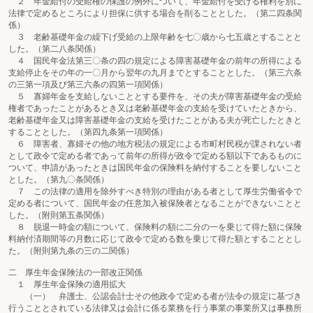
２ 年金給付の受給権の保護の例外について、年金給付を受ける権利を別に
法律で定めるところにより担保に供する場合を削ることとした。（第二四条関
係）
３ 老齢基礎年金の繰下げ受給の上限年齢を七〇歳から七五歳とすることと
した。（第二八条関係）
４ 国民年金法第三〇条の四の規定による障害基礎年金の前年の所得による
支給停止をその年の一〇月から翌年の九月までとすることとした。（第三六条
の三第一項及び第三六条の四第一項関係）
５ 寡婦年金を支給しないこととする要件を、その夫が障害基礎年金の受給
権者であったことがあるとき又は老齢基礎年金の支給を受けていたときから、
老齢基礎年金又は障害基礎年金の支給を受けたことがある夫が死亡したときと
することとした。（第四九条第一項関係）
６ 障害者、寡婦その他の地方税法の規定による市町村民税が課されない者
として政令で定める者であって前年の所得が政令で定める額以下であるものに
ついて、申請があったときは国民年金の保険料を納付することを要しないこと
とした。（第九〇条関係）
７ この法律の適用を除外すべき特別の理由がある者として厚生労働省令で
定める者について、国民年金の任意加入被保険者となることができないことと
した。（附則第五条関係）
８ 脱退一時金の額について、保険料の額に二分の一を乗じて得た額に保険
料納付済期間等の月数に応じて政令で定める数を乗じて得た額とすることとし
た。（附則第九条の三の二関係）
二 厚生年金保険法の一部改正関係
１ 厚生年金保険の適用拡大
（一） 弁護士、公認会計士その他政令で定める者が法令の規定に基づき
行うこととされている法律又は会計に係る業務を行う事業の事業所又は事務所