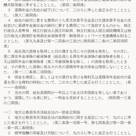
酬月額等級に準ずることとした。（第四〇条関係）
３ 退職年金の支給の繰下げについて、二の５に準じた改正を行うこととし
た。（第八〇条関係）
４ 組合の給付に要する費用のうち育児休業手当金及び介護休業手当金の支
給並びに基礎年金拠出金の納付に要する費用について負担するものから、独立
行政法人造幣局、独立行政法人国立印刷局、独立行政法人国立病院機構又は独
立行政法人郵便貯金簡易生命保険管理・郵便局ネットワーク支援機構を削るこ
ととした。（第九九条及び第一二四条の三並びに附則第二〇条の二第四項関
係）
５ 組合員の資格を取得した日の属する月にその資格を喪失し、その月に、
更に厚生年金保険の被保険者（組合員たる厚生年金保険の被保険者を除く。）
又は国民年金の被保険者（第二号被保険者を除く。）の資格を取得したとき
は、その喪失した資格に係るその月の退職等年金分掛金は徴収しないこととし
た。（第一〇〇条第二項関係）
６ 掛金を徴収し、若しくはその還付を受ける権利又は退職等年金給付の返
還を受ける権利の時効について、二の６に準じた改正を行うこととした。（第
一一一条関係）
７ 当分の間、組合員期間が一年以上である日本国籍を有しない者であり、
かつ、退職している者に対し、一時金を支給することとした。（附則第一三条
の二関係）
一〇 地方公務員等共済組合法の一部改正関係
１ 地方公務員等共済組合法の短期給付に関する規定について、九の１に準
じた改正を行うこととした。（第二条第一項第一号、第七四条及び第一四一条
～第一四二条関係）
２ 標準報酬の等級及び月額について、九の２に準じた改正を行うこととし