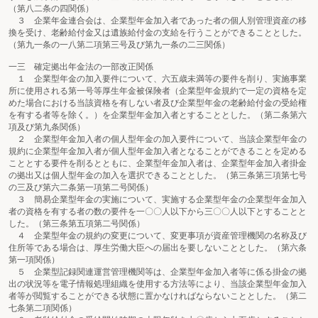
（第八二条の四関係）
３ 企業年金連合会は、企業型年金加入者であった者の個人別管理資産の移
換を受け、老齢給付金又は遺族給付金の支給を行うことができることとした。
（第九一条の一八第二項第三号及び第九一条の二三関係）
一三 確定拠出年金法の一部改正関係
１ 企業型年金の加入要件について、六五歳未満等の要件を削り、実施事業
所に使用される第一号等厚生年金被保険者（企業型年金規約で一定の資格を定
めた場合における当該資格を有しない者及び企業型年金の老齢給付金の受給権
を有する者等を除く。）を企業型年金加入者とすることとした。（第二条第六
項及び第九条関係）
２ 企業型年金加入者の個人型年金の加入要件について、当該企業型年金の
規約に企業型年金加入者が個人型年金加入者となることができることを定める
こととする要件を削るとともに、企業型年金加入者は、企業型年金加入者掛金
の拠出又は個人型年金の加入を選択できることとした。（第三条第三項第七号
の三及び第六二条第一項第二号関係）
３ 簡易企業型年金の実施について、実施する企業型年金の企業型年金加入
者の資格を有する者の数の要件を一〇〇人以下から三〇〇人以下とすることと
した。（第三条第五項第二号関係）
４ 企業型年金の規約の変更について、変更事項が資産管理機関の名称及び
住所等である場合は、厚生労働大臣への届出を要しないこととした。（第六条
第一項関係）
５ 企業型記録関連運営管理機関等は、企業型年金加入者等に係る掛金の拠
出の状況等を電子情報処理組織を使用する方法等により、当該企業型年金加入
者等が閲覧することができる状態に置かなければならないこととした。（第二
七条第二項関係）