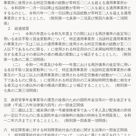
事業所に使用される特定労働者の総数が常時五〇〇人を超える適用事業所か
ら、令和四年一〇月一日以降は当該総数が常時一〇〇人を超える適用事業所と
するものとし、令和六年一〇月一日以降は当該総数が常時五〇人を超える適用
事業所とすることとした。（附則第一七条第一二項及び第四六条第一二項関
係）
２ 経過措置
（一） 令和六年度から令和九年度までの間における再評価率の改定等に
用いる名目手取り賃金変動率について、特定適用事業所（当該特定適用事業所
の事業主の一又は二以上の適用事業所に使用される特定労働者の総数が五〇〇
人以下であるものに限る。）に使用される特定四分の三未満短時間労働者に相
当する者又はその者以外の者の構成の変動により補正することとした。（附則
第一七条の二第二項関係）
（二） 令和一〇年度及び令和一一年度における再評価率の改定等に用い
る名目手取り賃金変動率について、特定適用事業所（当該特定適用事業所の事
業主の一又は二以上の適用事業所に使用される特定労働者の総数が一〇〇人以
下であるものに限る。）に使用される特定四分の三未満短時間労働者に相当す
る者又はその者以外の者の構成の変動により補正することとした。（附則第一
七条の二第三項関係）
五 政府管掌年金事業等の運営の改善のための国民年金法等の一部を改正する
法律（平成二六年法律第六四号）の一部改正関係
三〇歳以上五〇歳未満の第一号被保険者等であって本人及び配偶者の所得
が一定以下のものに係る国民年金の保険料の免除の特例を五年間延長し、令和
一二年六月までとすることとした。（附則第一四条第一項関係）
六 特定障害者に対する特別障害給付金の支給に関する法律の一部改正関係
１ 特別障害給付金の支給停止について、一の４に準じた改正を行うことと