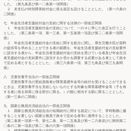
した。（第九条及び第一〇条第一項関係）
２ 未支払の特別障害給付金に係る規定を設けることとした。（第一六条の
二関係）
七 年金生活者支援給付金の支給に関する法律の一部改正関係
１ 年金生活者支援給付金の支給について、一の４に準じた改正を行うこと
とした。（第二条第一項、第一三条、第一五条第一項及び第二〇条第一項関
係）
２ 年金生活者支援給付金の支給に関する処分に関し、厚生労働大臣が資料
の提供等を求めることができる者の範囲を、年金生活者支援給付金の支給要件
に該当する者から、年金生活者支援給付金の支給を受けている者及び年金生活
者支援給付金の支給要件に該当するか否かを調査する必要がある者として政令
で定める者とすることとした。（第三六条第一項、第三七条及び第三九条関
係）
八 児童扶養手当法の一部改正関係
児童扶養手当の受給資格者が障害基礎年金等の給付を受けることができる
ときは、児童扶養手当を支給しないものとする対象を障害基礎年金等（子を有
する者に係る加算に係る部分に限る。）の額に相当する額に限ることとした。
（第一三条の二関係）
九 国家公務員共済組合法の一部改正関係
１ 国家公務員共済組合法の短期給付に関する規定について、常時勤務に服
することを要しない国家公務員で政令で定める者等に適用することとした。
（第二条第一項第一号、第七二条、第一二五条及び第一二六条並びに附則第二
〇条の二第一項及び第二〇条の六第一項関係）
２ 標準報酬の等級及び月額について、厚生年金保険及び健康保険の標準報