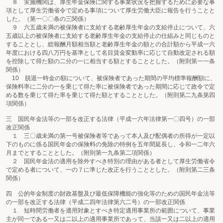
８ 実施機関は、厚生年金保険に関する事業状況を把握するために必要な事
項として厚生労働省令で定める事項について厚生労働大臣に報告を行うことと
した。（第一〇〇条の三関係）
９ 六五歳未満の被保険者に支給する老齢厚生年金の支給停止について、六
五歳以上の被保険者に支給する老齢厚生年金の支給停止の仕組みと同じものと
することとし、総報酬月額相当額と老齢厚生年金の額との合計額から平成一六
年度における四八万円を基準として名目賃金変動率に応じて自動改定される額
を控除して得た額の二分の一に相当する額とすることとした。（附則第一一条
関係）
10 脱退一時金の額について、被保険者であった期間の平均標準報酬額に、
保険料率に二分の一を乗じて得た率に被保険者であった期間に応じて政令で定
める数を乗じて得た率を乗じて得た額とすることとした。（附則第二九条第四
項関係）
三 国民年金法等の一部を改正する法律（平成一六年法律第一〇四号）の一部
改正関係
１ 三〇歳未満の第一号被保険者等であって本人及び配偶者の所得が一定以
下のものに係る国民年金の保険料の免除の特例を五年間延長し、令和一二年六
月までとすることとした。（附則第一九条第二項関係）
２ 国民年金法の適用を除外すべき特別の理由がある者として厚生労働省令
で定める者について、一の７に準じた改正を行うこととした。（附則第二三条
関係）
四 公的年金制度の財政基盤及び最低保障機能の強化等のための国民年金法等
の一部を改正する法律（平成二四年法律第六二号）の一部改正関係
１ 短時間労働者を適用対象とすべき特定適用事業所の範囲について、事業
主が同一である一又は二以上の適用事業所であって、当該一又は二以上の適用