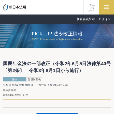
カート
新規会員登録
ログイン
PICK UP! 法令改正情報
PICK UP! Amendment of legislation information
国民年金法の一部改正（令和2年6月5日法律第40号
〔第2条〕 令和3年8月1日から施行）
法律
新旧対照表
公布日 令和2年06月05日
施行日 令和3年08月01日
厚生労働省
昭和34年法律第141号