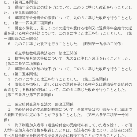
た。（第四三条関係）
３ 退職年金の支給の繰下げについて、二の５に準じた改正を行うこととし
た。（第九四条関係）
４ 退職等年金分掛金の徴収について、九の５に準じた改正を行うこととし
た。（第一一四条第二項関係）
５ 掛金を徴収し、若しくはその還付を受ける権利又は退職等年金給付の返
還を受ける権利の時効について、二の６に準じた改正を行うこととした。（第
一四四条の二三関係）
６ 九の７に準じた改正を行うこととした。（附則第一九条の二関係）
一一 私立学校教職員共済法の一部改正関係
１ 標準報酬月額の等級について、九の２に準じた改正を行うこととした。
（第二二条第二項関係）
２ 退職年金の支給の繰下げについて、二の５に準じた改正を行うこととし
た。（第二五条関係）
３ 九の７に準じた改正を行うこととした。（第二五条関係）
４ 徴収金を徴収し、若しくはその還付を受ける権利又は退職等年金給付の
返還を受ける権利の時効について、二の６に準じた改正を行うこととした。
（第二五条及び第三四条関係）
一二 確定給付企業年金法の一部改正関係
１ 老齢給付金の支給開始時期について、事業主等は六〇歳から七〇歳まで
の範囲で規約に定めることができることとした。（第三六条第二項第一号関
係）
２ 終了制度加入者等（遺族給付金の受給権を有していた者を除く。）が個
人型年金加入者の資格を取得したときは、当該者の申出により、当該者に分配
すべき残余財産を国民年金基金連合会に移換することができることとした。