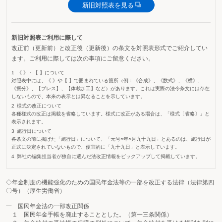
新旧対照表を見る
新旧対照表ご利用に際して
改正前（更新前）と改正後（更新後）の条文を対照表形式でご紹介してい
ます。ご利用に際しては次の事項にご留意ください。
《 》・【 】について
対照表中には、《 》や【 】で囲まれている箇所（例：《合成》、《数式》、《横》、
《振分》、【ブレス】、【体裁加工】など）があります。これは実際の法令条文には存在
しないもので、本来の表示とは異なることを示しています。
様式の改正について
各種様式の改正は掲載を省略しています。様式に改正がある場合は、「様式〔省略〕」と
表示されます。
施行日について
各条文の前に掲げた「施行日」について、「元号○年○月九十九日」とあるのは、施行日が
正式に決定されていないもので、便宜的に「九十九日」と表示しています。
弊社の編集担当者が独自に選んだ法改正情報をピックアップして掲載しています。
◇年金制度の機能強化のための国民年金法等の一部を改正する法律（法律第四
〇号）（厚生労働省）
一 国民年金法の一部改正関係
１ 国民年金手帳を廃止することとした。（第一三条関係）