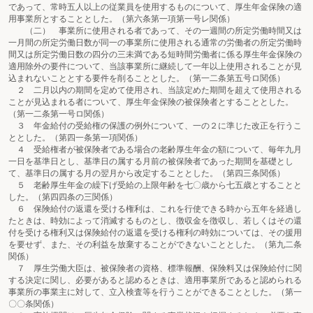
であって、常時五人以上の従業員を使用するものについて、厚生年金保険の適
用事業所とすることとした。（第六条第一項第一号レ関係）
（二） 事業所に使用される者であって、その一週間の所定労働時間又は
一月間の所定労働日数が同一の事業所に使用される通常の労働者の所定労働時
間又は所定労働日数の四分の三未満である短時間労働者に係る厚生年金保険の
適用除外の要件について、当該事業所に継続して一年以上使用されることが見
込まれないこととする要件を削ることとした。（第一二条第五号ロ関係）
２ 二月以内の期間を定めて使用され、当該定めた期間を超えて使用される
ことが見込まれる者について、厚生年金保険の被保険者とすることとした。
（第一二条第一号ロ関係）
３ 年金給付の受給権の保護の例外について、一の２に準じた改正を行うこ
ととした。（第四一条第一項関係）
４ 受給権者が被保険者である場合の老齢厚生年金の額について、毎年九月
一日を基準日とし、基準日の属する月前の被保険者であった期間を基礎とし
て、基準日の属する月の翌月から改定することとした。（第四三条関係）
５ 老齢厚生年金の繰下げ受給の上限年齢を七〇歳から七五歳とすることと
した。（第四四条の三関係）
６ 保険給付の返還を受ける権利は、これを行使できる時から五年を経過し
たときは、時効によって消滅するものとし、徴収金を徴収し、若しくはその還
付を受ける権利又は保険給付の返還を受ける権利の時効については、その援用
を要せず、また、その利益を放棄することができないこととした。（第九二条
関係）
７ 厚生労働大臣は、被保険者の資格、標準報酬、保険料又は保険給付に関
する決定に関し、必要があると認めるときは、適用事業所であると認められる
事業所の事業主に対して、立入検査等を行うことができることとした。（第一
〇〇条関係）