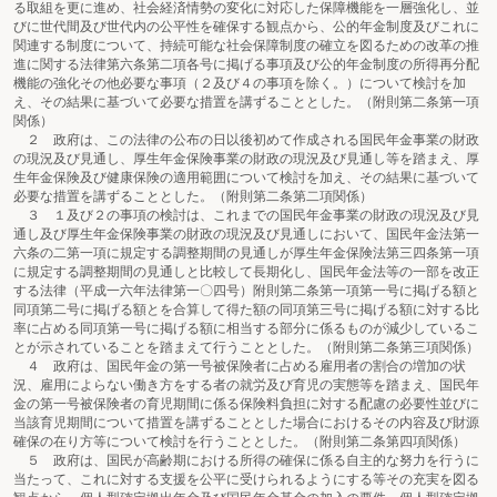
る取組を更に進め、社会経済情勢の変化に対応した保障機能を一層強化し、並
びに世代間及び世代内の公平性を確保する観点から、公的年金制度及びこれに
関連する制度について、持続可能な社会保障制度の確立を図るための改革の推
進に関する法律第六条第二項各号に掲げる事項及び公的年金制度の所得再分配
機能の強化その他必要な事項（２及び４の事項を除く。）について検討を加
え、その結果に基づいて必要な措置を講ずることとした。（附則第二条第一項
関係）
２ 政府は、この法律の公布の日以後初めて作成される国民年金事業の財政
の現況及び見通し、厚生年金保険事業の財政の現況及び見通し等を踏まえ、厚
生年金保険及び健康保険の適用範囲について検討を加え、その結果に基づいて
必要な措置を講ずることとした。（附則第二条第二項関係）
３ １及び２の事項の検討は、これまでの国民年金事業の財政の現況及び見
通し及び厚生年金保険事業の財政の現況及び見通しにおいて、国民年金法第一
六条の二第一項に規定する調整期間の見通しが厚生年金保険法第三四条第一項
に規定する調整期間の見通しと比較して長期化し、国民年金法等の一部を改正
する法律（平成一六年法律第一〇四号）附則第二条第一項第一号に掲げる額と
同項第二号に掲げる額とを合算して得た額の同項第三号に掲げる額に対する比
率に占める同項第一号に掲げる額に相当する部分に係るものが減少しているこ
とが示されていることを踏まえて行うこととした。（附則第二条第三項関係）
４ 政府は、国民年金の第一号被保険者に占める雇用者の割合の増加の状
況、雇用によらない働き方をする者の就労及び育児の実態等を踏まえ、国民年
金の第一号被保険者の育児期間に係る保険料負担に対する配慮の必要性並びに
当該育児期間について措置を講ずることとした場合におけるその内容及び財源
確保の在り方等について検討を行うこととした。（附則第二条第四項関係）
５ 政府は、国民が高齢期における所得の確保に係る自主的な努力を行うに
当たって、これに対する支援を公平に受けられるようにする等その充実を図る