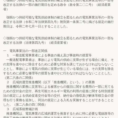
◇強靱かつ持続可能な電気供給体制の確立を図るための電気事業法等の一部を
改正する法律の一部の施行期日を定める政令（政令第二〇二号）（経済産業
省）
強靱かつ持続可能な電気供給体制の確立を図るための電気事業法等の一部を
改正する法律（令和二年法律第四九号）附則第一条第二号に掲げる規定の施行
期日は、令和二年七月一日とすることとした。
◇強靱かつ持続可能な電気供給体制の確立を図るための電気事業法等の一部を
改正する法律（法律第四九号）（経済産業省）
一 電気事業法の一部改正関係
１ 一般送配電事業者による事故の備え及び事故時の措置等
一般送配電事業者は、事故により電気の供給に支障が生ずる場合に備え、そ
の支障を速やかに除去するために必要な対策を講じておかなければならないこ
ととし、事故により電気の供給に支障が生じている場合には、その支障を除去
するために必要な修理等の措置を速やかに行わなければならないこととした。
（第二六条の二関係）
２ 広域的運営推進機関（以下「推進機関」という。）の業務
推進機関の業務に災害等による被害からの復旧に関する費用の一部に充てる
ための交付金の交付、再生可能エネルギー電気の利用の促進に関する特別措置
法の規定による供給促進交付金等の交付、納付金の徴収及び解体等積立金の管
理を行う業務を追加し、同法の規定による入札を実施することができることと
した。（第二八条の四〇関係）
３ 広域系統整備計画
推進機関は、電気事業の広域的運営を推進するために特に必要な電線路等の