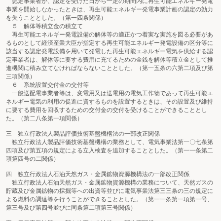
認定事業者が、認定を受けた日から一定の期間内に再生可能エネルギー発電
事業を開始しなかったときは、再生可能エネルギー発電事業計画の認定の効力
を失うこととした。（第一四条関係）
５ 解体等積立金の積立て
再生可能エネルギー発電設備の解体等の適正かつ着実な実施を図る必要があ
るものとして経済産業大臣が指定する再生可能エネルギー発電設備の区分等に
該当する認定発電設備を用いて発電した再生可能エネルギー電気を供給する認
定事業者は、解体等に要する費用に充てるための金銭を解体等積立金として推
進機関に積み立てなければならないこととした。（第一五条の六第二項及び第
三項関係）
６ 系統設置交付金の交付等
一般送配電事業者等は、変電用又は送電用の電気工作物であって再生可能エ
ネルギー電気の利用の促進に資するものを設置するときは、その設置及び維持
に要する費用を回収するための交付金の交付を受けることができることとし
た。（第二八条第一項関係）
三 独立行政法人製品評価技術基盤機構法の一部改正関係
独立行政法人製品評価技術基盤機構の業務として、電気事業法第一〇七条第
四項及び第五項の規定による立入検査を追加することとした。（第一一条第二
項第四号の二関係）
四 独立行政法人石油天然ガス・金属鉱物資源機構法の一部改正関係
独立行政法人石油天然ガス・金属鉱物資源機構の業務について、天然ガスの
貯蔵及び金属鉱物の採掘等への出資等並びに電気事業法第三三条の三の規定に
よる燃料の調達等を行うことができることとした。（第一一条第一項第一号、
第三号及び第四号並びに同条第二項第三号関係）