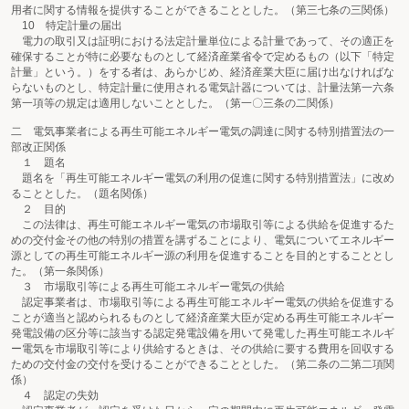
用者に関する情報を提供することができることとした。（第三七条の三関係）
10 特定計量の届出
電力の取引又は証明における法定計量単位による計量であって、その適正を
確保することが特に必要なものとして経済産業省令で定めるもの（以下「特定
計量」という。）をする者は、あらかじめ、経済産業大臣に届け出なければな
らないものとし、特定計量に使用される電気計器については、計量法第一六条
第一項等の規定は適用しないこととした。（第一〇三条の二関係）
二 電気事業者による再生可能エネルギー電気の調達に関する特別措置法の一
部改正関係
１ 題名
題名を「再生可能エネルギー電気の利用の促進に関する特別措置法」に改め
ることとした。（題名関係）
２ 目的
この法律は、再生可能エネルギー電気の市場取引等による供給を促進するた
めの交付金その他の特別の措置を講ずることにより、電気についてエネルギー
源としての再生可能エネルギー源の利用を促進することを目的とすることとし
た。（第一条関係）
３ 市場取引等による再生可能エネルギー電気の供給
認定事業者は、市場取引等による再生可能エネルギー電気の供給を促進する
ことが適当と認められるものとして経済産業大臣が定める再生可能エネルギー
発電設備の区分等に該当する認定発電設備を用いて発電した再生可能エネルギ
ー電気を市場取引等により供給するときは、その供給に要する費用を回収する
ための交付金の交付を受けることができることとした。（第二条の二第二項関
係）
４ 認定の失効