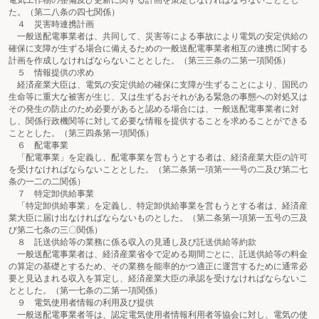
電気工作物の整備及び更新に関する計画を策定しなければならないこととし
た。（第二八条の四七関係）
４ 災害時連携計画
一般送配電事業者は、共同して、災害等による事故により電気の安定供給の
確保に支障が生ずる場合に備えるための一般送配電事業者相互の連携に関する
計画を作成しなければならないこととした。（第三三条の二第一項関係）
５ 情報提供の求め
経済産業大臣は、電気の安定供給の確保に支障が生ずることにより、国民の
生命等に重大な被害が生じ、又は生ずるおそれがある緊急の事態への対処又は
その発生の防止のため必要があると認める場合には、一般送配電事業者に対
し、関係行政機関等に対して必要な情報を提供することを求めることができる
こととした。（第三四条第一項関係）
６ 配電事業
「配電事業」を定義し、配電事業を営もうとする者は、経済産業大臣の許可
を受けなければならないこととした。（第二条第一項第一一号の二及び第二七
条の一二の二関係）
７ 特定卸供給事業
「特定卸供給事業」を定義し、特定卸供給事業を営もうとする者は、経済産
業大臣に届け出なければならないものとした。（第二条第一項第一五号の三及
び第二七条の三〇関係）
８ 託送供給等の業務に係る収入の見通し及び託送供給等約款
一般送配電事業者は、経済産業省令で定める期間ごとに、託送供給等の料金
の算定の基礎とするため、その業務を能率的かつ適正に運営するために通常必
要と見込まれる収入を算定し、経済産業大臣の承認を受けなければならないこ
ととした。（第一七条の二第一項関係）
９ 電気使用者情報の利用及び提供
一般送配電事業者等は、認定電気使用者情報利用者等協会に対し、電気の使