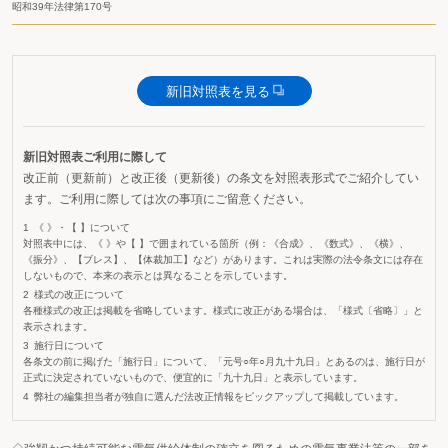
昭和39年法律第170号
新旧対照表を見る
新旧対照表ご利用に際して
改正前（更新前）と改正後（更新後）の条文を対照表形式でご紹介してい
ます。ご利用に際しては次の事項にご留意ください。
《 》・【 】について
対照表中には、《 》や【 】で囲まれている箇所（例：《合成》、《数式》、《横》、
《振分》、【ブレス】、【体裁加工】など）があります。これは実際の法令条文には存在
しないもので、本来の表示とは異なることを示しています。
様式の改正について
各種様式の改正は掲載を省略しています。様式に改正がある場合は、「様式〔省略〕」と
表示されます。
施行日について
各条文の前に掲げた「施行日」について、「元号○年○月九十九日」とあるのは、施行日が
正式に決定されていないもので、便宜的に「九十九日」と表示しています。
弊社の編集担当者が独自に選んだ法改正情報をピックアップして掲載しています。