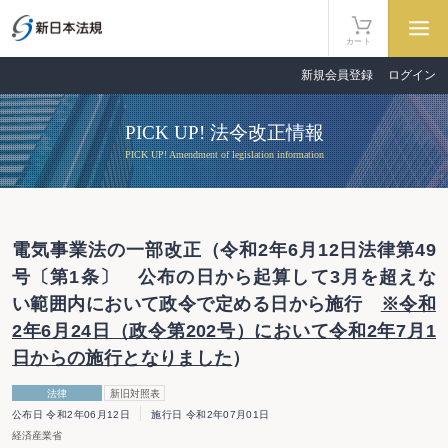
カート
新規会員登録
ログイン
PICK UP! 法令改正情報
PICK UP! Amendment of legislation information
電気事業法の一部改正（令和2年6月12日法律第49
号〔第1条〕 公布の日から起算して3月を超えな
い範囲内において政令で定める日から施行
※令和
2年6月24日（政令第202号）において令和2年7月1
日からの施行となりました
）
法律
新旧対照表
公布日 令和2年06月12日
施行日 令和2年07月01日
経済産業省