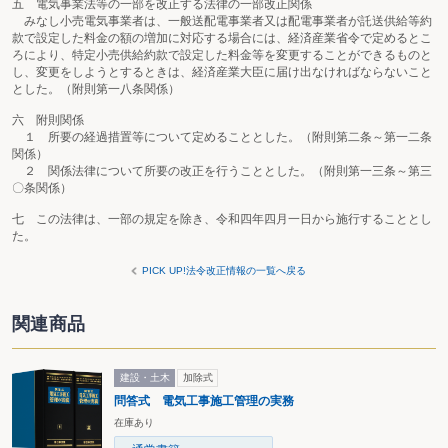
五 電気事業法等の一部を改正する法律の一部改正関係
みなし小売電気事業者は、一般送配電事業者又は配電事業者が託送供給等約
款で設定した料金の額の増加に対応する場合には、経済産業省令で定めるとこ
ろにより、特定小売供給約款で設定した料金等を変更することができるものと
し、変更をしようとするときは、経済産業大臣に届け出なければならないこと
とした。（附則第一八条関係）
六 附則関係
１ 所要の経過措置等について定めることとした。（附則第二条～第一二条
関係）
２ 関係法律について所要の改正を行うこととした。（附則第一三条～第三
〇条関係）
七 この法律は、一部の規定を除き、令和四年四月一日から施行することとし
た。
PICK UP!法令改正情報の一覧へ戻る
関連商品
建設・土木
加除式
問答式 電気工事施工管理の実務
在庫あり