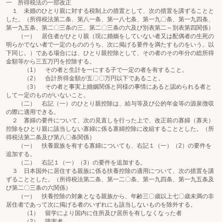
一 所得税法の一部改正
１ 未婚のひとり親に対する税制上の措置として、次の措置を講ずることと
した。（所得税法第二条、第八一条、第一八七条、第一九〇条、第一九四条、
第一九五条、第二〇三条の三、第二〇三条の六及び別表第二～別表第四関係）
（一） 居住者がひとり親（現に婚姻をしていない者又は配偶者の生死の
明らかでない者で一定のもののうち、次に掲げる要件を満たすものをいう。以
下同じ。）である場合には、ひとり親控除として、その者のその年分の総所得
金額等から三五万円を控除する。
（1） その者と生計を一にする子で一定の者を有すること。
（2） 合計所得金額が五〇〇万円以下であること。
（3） その者と事実上婚姻関係と同様の事情にあると認められる者と
して一定のものがいないこと。
（二） 右記（一）のひとり親控除は、給与等及び公的年金等の源泉徴収
の際に適用できる。
２ 寡婦の要件について、次の見直しを行った上で、改正前の寡婦（寡夫）
控除をひとり親に該当しない寡婦に係る寡婦控除に改組することとした。（所
得税法第二条及び第八〇条関係）
（一） 扶養親族を有する寡婦についても、右記１（一）（2）の要件を
追加する。
（二） 右記１（一）（3）の要件を追加する。
３ 日本国外に居住する親族に係る扶養控除の適用について、次の措置を講
ずることとした。（所得税法第二条、第一二〇条、第一九四条、第一九五条及
び第二〇三条の六関係）
（一） 扶養控除の対象となる親族から、年齢三〇歳以上七〇歳未満の非
居住者であって次に掲げる者のいずれにも該当しないものを除外する。
（1） 留学により国内に住所及び居所を有しなくなった者
（2） 障害者