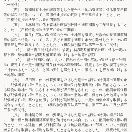
〇一関係）
（四） 短期所有土地の譲渡等をした場合の土地の譲渡等に係る事業所得
等の課税の特例について、適用停止措置の期限を三年延長することとした。
（租税特別措置法第二八条の四関係）
（五） 山林所得に係る森林計画特別控除の適用期限を二年延長すること
とした。（租税特別措置法第三〇条の二関係）
（六） 優良住宅地の造成等のために土地等を譲渡した場合の長期譲渡所
得の課税の特例について、次に掲げる譲渡を適用対象から除外した上、その適
用期限を三年延長することとした。（租税特別措置法第三一条の二関係）
（1） 都市再生特別措置法に規定する認定整備事業計画に係る一定の
都市再生整備事業の認定整備事業者に対する土地等の譲渡
（2） 都市計画区域内において行われる一団の宅地の造成（都市計画
法に規定する一定の開発許可又は土地区画整理法に規定する一定の認可を受け
て行われるものであること等の要件を満たすものに限る。）を行う者に対する
土地等の譲渡
（七） 収用等に伴い代替資産を取得した場合の課税の特例等の適用対象
に、配偶者居住権の目的となっている建物又は配偶者居住権の目的となってい
る建物の敷地の用に供される土地等が収用等をされたことに伴い配偶者居住権
及び配偶者居住権の目的となっている建物の敷地の用に供される土地等を当該
配偶者居住権に基づき使用する権利が消滅等をし、一定の補償金等を取得する
場合を加えることとした。（租税特別措置法第三三条、第三三条の二及び第三
三条の四関係）
（八） 換地処分等に伴い資産を取得した場合の課税の特例の適用対象
に、第一種市街地再開発事業等が施行された場合において、配偶者居住権の目
的となっている建物に係る権利変換により施設建築物の一部等についての配偶
者居住権を取得する権利を取得したときを加えることとした。（租税特別措置