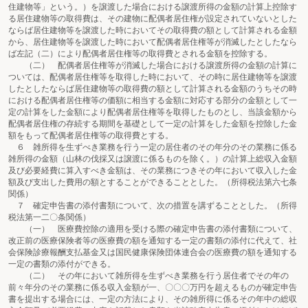
住建物等」という。）を譲渡した場合における譲渡所得の金額の計算上控除す
る居住建物等の取得費は、その建物に配偶者居住権が設定されていないとした
ならば居住建物等を譲渡した時においてその取得費の額として計算される金額
から、居住建物等を譲渡した時において配偶者居住権等が消滅したとしたなら
ば左記（二）により配偶者居住権等の取得費とされる金額を控除する。
（二） 配偶者居住権等が消滅した場合における譲渡所得の金額の計算に
ついては、配偶者居住権等を取得した時において、その時に居住建物等を譲渡
したとしたならば居住建物等の取得費の額として計算される金額のうちその時
における配偶者居住権等の価額に相当する金額に対応する部分の金額として一
定の計算をした金額により配偶者居住権等を取得したものとし、当該金額から
配偶者居住権の存続する期間を基礎として一定の計算をした金額を控除した金
額をもって配偶者居住権等の取得費とする。
６ 雑所得を生ずべき業務を行う一定の居住者のその年分のその業務に係る
雑所得の金額（山林の伐採又は譲渡に係るものを除く。）の計算上総収入金額
及び必要経費に算入すべき金額は、その業務につきその年において収入した金
額及び支出した費用の額とすることができることとした。（所得税法第六七条
関係）
７ 確定申告書の添付書類について、次の措置を講ずることとした。（所得
税法第一二〇条関係）
（一） 医療費控除の適用を受ける際の確定申告書の添付書類について、
改正前の医療保険者等の医療費の額を通知する一定の書類の添付に代えて、社
会保険診療報酬支払基金又は国民健康保険団体連合会の医療費の額を通知する
一定の書類の添付ができる。
（二） その年において雑所得を生ずべき業務を行う居住者でその年の
前々年分のその業務に係る収入金額が一、〇〇〇万円を超えるものが確定申告
書を提出する場合には、一定の方法により、その雑所得に係るその年中の総収