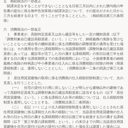
五 相続税法の一部改正
賦課決定をすることができないこととなる日前三月以内にされた贈与税の申
告書の提出に係る無申告加算税の賦課決定について、その提出がされた日から
三月を経過する日まで、行うことができることとした。（相続税法第三六条関
係）
六 消費税法の一部改正
１ 事業者が、高額特定資産又は自ら建設等をした一定の棚卸資産（以下
「調整対象自己建設高額資産」という。）について、納税義務の免除を受けな
いこととなった場合等の棚卸資産に係る消費税額の調整措置の適用を受けた場
合には、その適用を受けた課税期間から当該課税期間（調整対象自己建設高額
資産にあっては、建設等が完了した日の属する課税期間）の初日以後三年を経
過する日の属する課税期間までの各課税期間においては、小規模事業者の納税
義務の免除の特例及び中小事業者の仕入れに係る消費税額の控除の特例（簡易
課税制度）は、適用しないこととした。（消費税法第一二条の四及び第三七条
関係）
２ 居住用賃貸建物の取得に係る消費税の仕入税額控除制度について、次の
見直しを行うこととした。
（一） 住宅の貸付けの用に供しないことが明らかな建物以外の建物であ
って高額特定資産又は調整対象自己建設高額資産に該当するもの（以下「居住
用賃貸建物」という。）に係る課税仕入れ等の税額については、仕入税額控除
制度を適用しないこととする。（消費税法第三〇条関係）
（二） 右記（一）により仕入税額控除制度を適用しないこととされた居
住用賃貸建物に係る課税仕入れ等の税額について、当該居住用賃貸建物の仕入
れ等の日から同日の属する課税期間の初日以後三年を経過する日の属する課税
期間（以下「第三年度の課税期間」という。）の末日までの間に当該居住用賃
貸建物を住宅の貸付け以外の貸付けの用に供した場合又は譲渡した場合には、