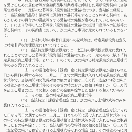
ホ 特定非課税累積投資契約とは、右記イからニまでの非課税の適用
を受けるために居住者等が金融商品取引業者等と締結した累積投資契約（当該
居住者等が、一定額の公募等株式投資信託の受益権につき、定期的に継続し
て、当該金融商品取引業者等に買付けの委託等をすることを約する契約で、あ
らかじめその買付けの委託等をする受益権の銘柄が定められているものをい
う。）により取得した公募等株式投資信託の受益権の振替口座簿への記載等に
係る契約で、その契約書において、次に掲げる事項が定められているものをい
う。
(イ) 上場株式等の振替口座簿への記載等は、特定累積投資勘定又
は特定非課税管理勘定において行うこと。
(ロ) 当該特定累積投資勘定には、改正前の累積投資勘定に受け入
れることができる公募等株式投資信託の受益権であって一定のもの（以下「特
定累積投資上場株式等」という。）のうち、次に掲げる特定累積投資上場株式
等のみを受け入れること。
① その居住者等の非課税口座に特定累積投資勘定が設けられた
日から同日の属する年の一二月三一日までの間に受け入れた特定累積投資上場
株式等で、当該期間内の取得対価の額の合計額が二〇万円（左記(ハ)②に掲げ
る移管がされる上場株式等のその移管の時における価額（時価）が一〇二万円
を超える場合には、その超える部分の金額を控除した金額）を超えないもの
② その他一定の特定累積投資上場株式等
(ハ) 当該特定非課税管理勘定には、次に掲げる上場株式等のみを
受け入れること。
① その居住者等の非課税口座に特定非課税管理勘定が設けられ
た日から同日の属する年の一二月三一日までの間に受け入れた上場株式等（そ
の年分の特定累積投資勘定に特定累積投資上場株式等を受け入れる時前に取得
をしたもの等を除く。）で、当該期間内の取得対価の額の合計額が一〇二万円
（左記②に掲げる移管がされる上場株式等がある場合には、その移管の時にお