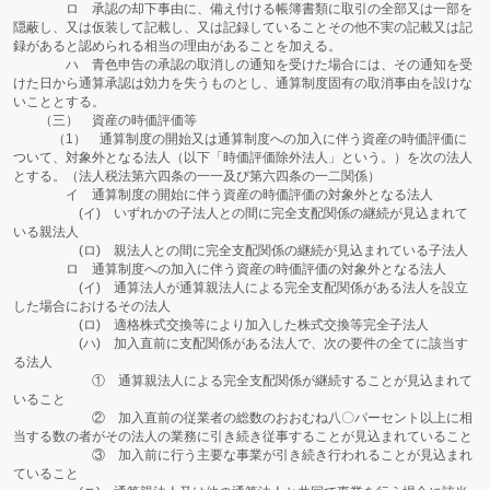
ロ 承認の却下事由に、備え付ける帳簿書類に取引の全部又は一部を
隠蔽し、又は仮装して記載し、又は記録していることその他不実の記載又は記
録があると認められる相当の理由があることを加える。
ハ 青色申告の承認の取消しの通知を受けた場合には、その通知を受
けた日から通算承認は効力を失うものとし、通算制度固有の取消事由を設けな
いこととする。
（三） 資産の時価評価等
（1） 通算制度の開始又は通算制度への加入に伴う資産の時価評価に
ついて、対象外となる法人（以下「時価評価除外法人」という。）を次の法人
とする。（法人税法第六四条の一一及び第六四条の一二関係）
イ 通算制度の開始に伴う資産の時価評価の対象外となる法人
(イ) いずれかの子法人との間に完全支配関係の継続が見込まれて
いる親法人
(ロ) 親法人との間に完全支配関係の継続が見込まれている子法人
ロ 通算制度への加入に伴う資産の時価評価の対象外となる法人
(イ) 通算法人が通算親法人による完全支配関係がある法人を設立
した場合におけるその法人
(ロ) 適格株式交換等により加入した株式交換等完全子法人
(ハ) 加入直前に支配関係がある法人で、次の要件の全てに該当す
る法人
① 通算親法人による完全支配関係が継続することが見込まれて
いること
② 加入直前の従業者の総数のおおむね八〇パーセント以上に相
当する数の者がその法人の業務に引き続き従事することが見込まれていること
③ 加入前に行う主要な事業が引き続き行われることが見込まれ
ていること