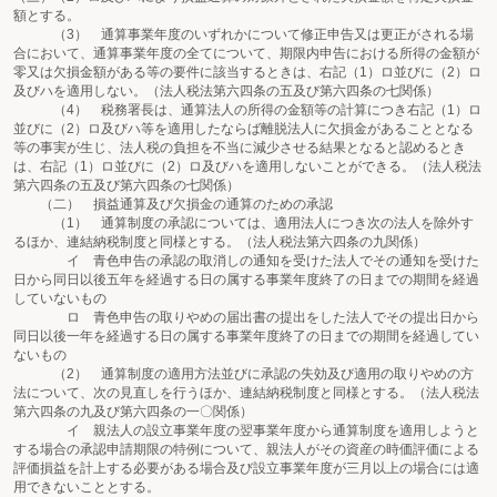
額とする。
（3） 通算事業年度のいずれかについて修正申告又は更正がされる場
合において、通算事業年度の全てについて、期限内申告における所得の金額が
零又は欠損金額がある等の要件に該当するときは、右記（1）ロ並びに（2）ロ
及びハを適用しない。（法人税法第六四条の五及び第六四条の七関係）
（4） 税務署長は、通算法人の所得の金額等の計算につき右記（1）ロ
並びに（2）ロ及びハ等を適用したならば離脱法人に欠損金があることとなる
等の事実が生じ、法人税の負担を不当に減少させる結果となると認めるとき
は、右記（1）ロ並びに（2）ロ及びハを適用しないことができる。（法人税法
第六四条の五及び第六四条の七関係）
（二） 損益通算及び欠損金の通算のための承認
（1） 通算制度の承認については、適用法人につき次の法人を除外す
るほか、連結納税制度と同様とする。（法人税法第六四条の九関係）
イ 青色申告の承認の取消しの通知を受けた法人でその通知を受けた
日から同日以後五年を経過する日の属する事業年度終了の日までの期間を経過
していないもの
ロ 青色申告の取りやめの届出書の提出をした法人でその提出日から
同日以後一年を経過する日の属する事業年度終了の日までの期間を経過してい
ないもの
（2） 通算制度の適用方法並びに承認の失効及び適用の取りやめの方
法について、次の見直しを行うほか、連結納税制度と同様とする。（法人税法
第六四条の九及び第六四条の一〇関係）
イ 親法人の設立事業年度の翌事業年度から通算制度を適用しようと
する場合の承認申請期限の特例について、親法人がその資産の時価評価による
評価損益を計上する必要がある場合及び設立事業年度が三月以上の場合には適
用できないこととする。