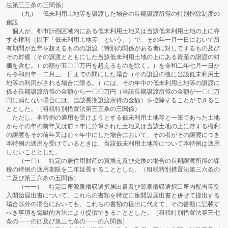
法第三三条の三関係）
（九） 低未利用土地等を譲渡した場合の長期譲渡所得の特別控除制度の
創設
個人が、都市計画区域内にある低未利用土地又は当該低未利用土地の上に存
する権利（以下「低未利用土地等」という。）で、その年一月一日において所
有期間が五年を超えるものの譲渡（特別の関係がある者に対してするもの及び
その対価（その譲渡とともにした当該低未利用土地の上にある資産の譲渡の対
価を含む。）の額が五〇〇万円を超えるものを除く。）を令和二年七月一日か
ら令和四年一二月三一日までの間にした場合（その譲渡の後に当該低未利用土
地等の利用がされる場合に限る。）には、その年中の低未利用土地等の譲渡に
係る長期譲渡所得の金額から一〇〇万円（当該長期譲渡所得の金額が一〇〇万
円に満たない場合には、当該長期譲渡所得の金額）を控除することができるこ
ととした。（租税特別措置法第三五条の三関係）
ただし、本特例の適用を受けようとする低未利用土地等と一筆であった土地
からその年の前年又は前々年に分筆された土地又は当該土地の上に存する権利
の譲渡をその前年又は前々年中にした場合において、その者がその譲渡につき
本特例の適用を受けているときは、当該低未利用土地等について本特例は適用
しないこととした。
（一〇） 特定の居住用財産の買換え及び交換の場合の長期譲渡所得の課
税の特例の適用期限を二年延長することとした。（租税特別措置法第三六条の
二及び第三六条の五関係）
（一一） 特定口座源泉徴収選択届出書及び源泉徴収選択口座内配当等受
入開始届出書について、これらの書類を特定口座開設届出書と併せて提出する
場合以外の場合においても、これらの書類の提出に代えて、その書類に記載す
べき事項を電磁的方法により提供できることとした。（租税特別措置法第三七
条の一一の四及び第三七条の一一の六関係）