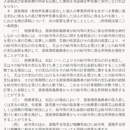
入金額及び必要経費の内容を記載した書類を当該確定申告書に添付しなければ
ならない。
８ 源泉徴収（青色申告書を提出した個人の事業所得等を生ずべき業務に係
る支払に係るもの及び青色申告書を提出した法人の支払に係るものを除く。）
における推計課税について、次の措置を講ずることとした。（所得税法第二二
一条関係）
（一） 税務署長は、源泉徴収義務者が給与等の支払に係る所得税を納付
しなかった場合には、その給与等の支払に関する規程並びにその給与等の支払
を受けた者の労務に従事した期間、労務の性質及びその提供の程度により、そ
の給与等の支払の日を推定し、又はその給与等の支払を受けた者ごとの給与等
の支払金額を推計して、源泉徴収義務者からその給与等に係る所得税を徴収す
ることができる。
（二） 税務署長は、右記（一）によりその給与等の支払の日を推定し、
又はその給与等の支払を受けた者ごとの給与等の支払金額を推計することが困
難である場合には、その支払の日をその給与等の計算期間に属する各月の末日
とし、又はその支払の日におけるその給与等の支払を受けた者ごとの給与等の
支払金額を、その計算期間における源泉徴収義務者の給与等の支払金額の総額
を給与等の支払を受けた者の人数で除し、これをその計算期間の月数で除して
計算した金額として、源泉徴収義務者からその給与等に係る所得税を徴収する
ことができる。
（三） 税務署長は、右記㈡の場合において、源泉徴収義務者の収入若し
くは支出の状況、生産量、販売量その他の取扱量その他事業の規模又は財産若
しくは債務の増減の状況により、給与等の支払金額の総額又は給与等の支払を
受けた者の人数を推計し、源泉徴収義務者からその給与等に係る所得税を徴収
することができる。
（四） 給与等のほか、退職手当等及び報酬等並びに給与等、退職手当等
又は報酬等に相当する国内源泉所得についても同様の措置を講ずる。