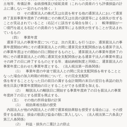
土地等、有価証券、金銭債権及び繰延資産（これらの資産のうち評価損益の計
上に適しない一定のものを除く。）
ロ その通算法人の株式又は出資を有する他の通算法人において通算
終了直前事業年度終了の時後にその株式又は出資の譲渡等による損失が生ずる
ことが見込まれていること（右記イに該当する場合を除く。） 帳簿価額が一
〇億円を超える右記イの資産のうち譲渡等による損失が生ずることが見込まれ
ているもの
（四） 事業年度
通算子法人の事業年度については、次の見直しを行うほか、通算親法人の事
業年度開始の時にその通算親法人との間に通算完全支配関係がある通算子法人
の事業年度はその開始の日に開始するものとし、通算親法人の事業年度終了の
時にその通算親法人との間に通算完全支配関係がある通算子法人の事業年度は
その終了の日に終了するものとする等、連結納税制度と同様に、通算親法人の
事業年度に合わせた事業年度とする。（法人税法第一四条関係）
（1） 事業年度の中途で親法人との間に完全支配関係を有することと
なった場合の加入時期の特例について、その完全支配関
係を有することとなった日の前日の属する会計期間の末日の翌日を承認の効力
発生日及び事業年度開始の日とすることができる措置を加える。
（2） 離脱法人の離脱日に開始する事業年度終了の日を親法人の事業
年度終了の日とする措置を廃止する。
（五） その他の所得金額の計算
（1） 税効果相当額の授受
内国法人が他の内国法人との間で通算税効果額を授受する場合には、その授
受する金額は、損金の額及び益金の額に算入しない。（法人税法第二六条及び
第三八条関係）
（2） 利益・損失の二重計上の防止