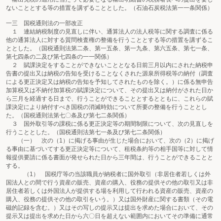
ないこととする等の措置を講ずることとした。（石油石炭税法第一一条関係）
一三 国税通則法の一部改正
１ 連結納税制度の見直しに伴い、通算法人の法人税等に関する調査に係る
他の通算法人に対する質問検査権の整備を行うこととする等の措置を講ずるこ
ととした。（国税通則法第二条、第一五条、第一九条、第六五条、第七一条、
第七四条の二及び第七四条の一一関係）
２ 賦課決定をすることができないこととなる日前三月以内にされた納税申
告書の提出又は納税の告知を受けることなくされた源泉所得税等の納付（調査
による更正決定又は納税の告知を予知してされたものを除く。）に係る無申告
加算税又は不納付加算税の賦課決定について、その提出又は納付がされた日か
ら三月を経過する日まで、行うことができることとするとともに、これらの賦
課決定により納付すべき国税の消滅時効について所要の整備を行うこととし
た。（国税通則法第七〇条及び第七二条関係）
３ 国外取引等の課税に係る更正決定等の期間制限について、次の見直しを
行うこととした。（国税通則法第七一条及び第七二条関係）
（一） 次の（1）に掲げる事由が生じた場合において、次の（2）に掲げ
る事由に基づいてする更正決定等について、租税条約等の相手国等に対して情
報提供要請に係る書面が発せられた日から三年間は、行うことができることと
する。
（1） 国税庁等の当該職員が納税者に国外取引（非居住者若しくは外
国法人との間で行う資産の販売、資産の購入、役務の提供その他の取引又は非
居住者若しくは外国法人が提供する場を利用して行われる資産の販売、資産の
購入、役務の提供その他の取引をいう。）又は国外財産に関する書類（その電
磁的記録を含む。）又はその写しの提示又は提出を求めた場合において、その
提示又は提出を求めた日から六〇日を超えない範囲内においてその準備に通常