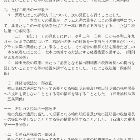
要しないこととする等の措置を講ずることとした。（酒税法第二九条関係）
九 たばこ税法の一部改正
１ 葉巻たばこの課税方式について、次の見直しを行うこととした。
（一） 一本当たりの重量が一グラム未満の葉巻たばこの課税標準につい
て、葉巻たばこの一本を紙巻たばこの一本に換算する方法とする。（たばこ税
法第一〇条関係）
（二） 右記（一）の見直しに伴い、令和二年一〇月一日から令和三年九
月三〇日までの間について、右記㈠の改正の対象を一本当たりの重量が〇・七
グラム未満の葉巻たばこに限ることとし、その場合の換算方法を葉巻たばこの
一本を紙巻たばこの〇・七本に換算する方法とする経過措置を講ずる。（附則
第四九条関係）
２ 輸出免税の適用に当たって必要となる輸出明細書の税務署長への提出を
要しないこととする等の措置を講ずることとした。（たばこ税法第一四条関
係）
一〇 揮発油税法の一部改正
輸出免税の適用に当たって必要となる輸出明細書及び輸出証明書の税務署長
への提出を要しないこととする等の措置を講ずることとした。（揮発油税法第
一五条関係）
一一 石油ガス税法の一部改正
輸出免税の適用に当たって必要となる輸出明細書及び輸出証明書の税務署長
への提出を要しないこととする等の措置を講ずることとした。（石油ガス税法
第一一条関係）
一二 石油石炭税法の一部改正
輸出免税の適用に当たって必要となる輸出明細書の税務署長への提出を要し