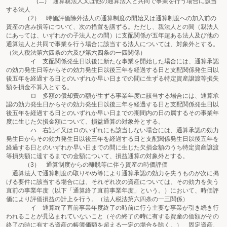
(ニ) 通算親法人又は他の通算法人と共同で事業を行う場合に該当
する法人
（2） 時価評価除外法人の通算制度の開始又は通算制度への加入前の
資産の含み損等について、次の措置を講ずる。ただし、親法人との間（親法人
にあっては、いずれかの子法人との間）に支配関係が五年超ある法人及び他の
通算法人と共同で事業を行う場合に該当する法人については、対象外とする。
（法人税法第六四条の六及び第六四条の一四関係）
イ 支配関係発生日以後に新たな事業を開始した場合には、通算承認
の効力発生日等からその効力発生日以後三年を経過する日と支配関係発生日以
後五年を経過する日とのいずれか早い日までの間に生ずる特定資産譲渡等損失
額を損金不算入とする。
ロ 多額の償却費の額が生ずる事業年度に該当する場合には、通算承
認の効力発生日からその効力発生日以後三年を経過する日と支配関係発生日以
後五年を経過する日とのいずれか早い日までの期間内の日の属するその事業年
度に生じた欠損金額について、損益通算の対象外とする。
ハ 右記イ又はロのいずれにも該当しない場合には、通算承認の効力
発生日からその効力発生日以後三年を経過する日と支配関係発生日以後五年を
経過する日とのいずれか早い日までの間に生じた欠損金額のうち特定資産譲渡
等損失額に達するまでの金額について、損益通算の対象外とする。
（3） 通算制度からの離脱等に伴う資産の時価評価
通算法人で通算制度の取りやめ等により通算承認の効力を失うものが次に掲
げる要件に該当する場合には、それぞれ次の資産については、その効力を失う
直前の事業年度（以下「通算終了直前事業年度」という。）において、時価評
価により評価損益の計上を行う。（法人税法第六四条の一三関係）
イ 通算終了直前事業年度終了の時前に行う主要な事業が引き続き行
われることが見込まれていないこと（その終了の時に有する資産の価額がその
終了の時に有する資産の帳簿価額を超える一定の場合を除く。） 固定資産、