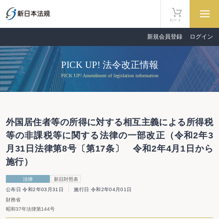
カート
新規会員登録
ログイン
PICK UP! 法令改正情報
PICK UP! Amendment of legislation information
外国居住者等の所得に対する相互主義による所得税
等の非課税等に関する法律の一部改正（令和2年3
月31日法律第8号〔第17条〕 令和2年4月1日から
施行）
法律
新旧対照表
公布日 令和2年03月31日
施行日 令和2年04月01日
財務省
昭和37年法律第144号