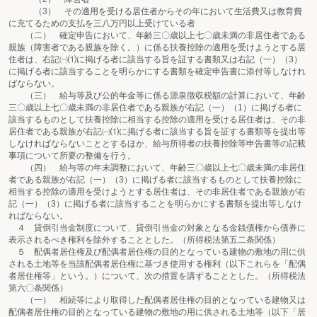
（3） その適用を受ける居住者からその年において生活費又は教育費
に充てるための支払を三八万円以上受けている者
（二） 確定申告において、年齢三〇歳以上七〇歳未満の非居住者である
親族（障害者である親族を除く。）に係る扶養控除の適用を受けようとする居
住者は、右記㈠⑴に掲げる者に該当する旨を証する書類又は右記（一）（3）
に掲げる者に該当することを明らかにする書類を確定申告書に添付等しなけれ
ばならない。
（三） 給与等及び公的年金等に係る源泉徴収税額の計算において、年齢
三〇歳以上七〇歳未満の非居住者である親族が右記（一）（1）に掲げる者に
該当するものとして扶養控除に相当する控除の適用を受ける居住者は、その非
居住者である親族が右記㈠⑴に掲げる者に該当する旨を証する書類等を提出等
しなければならないこととするほか、給与所得者の扶養控除等申告書等の記載
事項について所要の整備を行う。
（四） 給与等の年末調整において、年齢三〇歳以上七〇歳未満の非居住
者である親族が右記（一）（3）に掲げる者に該当するものとして扶養控除に
相当する控除の適用を受けようとする居住者は、その非居住者である親族が右
記（一）（3）に掲げる者に該当することを明らかにする書類を提出等しなけ
ればならない。
４ 貸倒引当金制度について、貸倒引当金の対象となる金銭債権から債券に
表示されるべき権利を除外することとした。（所得税法第五二条関係）
５ 配偶者居住権及び配偶者居住権の目的となっている建物の敷地の用に供
される土地等を当該配偶者居住権に基づき使用する権利（以下これらを「配偶
者居住権等」という。）について、次の措置を講ずることとした。（所得税法
第六〇条関係）
（一） 相続等により取得した配偶者居住権の目的となっている建物又は
配偶者居住権の目的となっている建物の敷地の用に供される土地等（以下「居