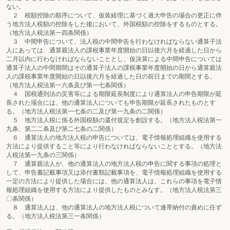
ない。
２ 税額控除の順序について、仮装経理に基づく過大申告の場合の更正に伴
う地方法人税額の控除をした後において、外国税額の控除をするものとする。
（地方法人税法第一四条関係）
３ 中間申告について、法人税の中間申告を行わなければならない通算子法
人にあっては、通算親法人の課税事業年度開始の日以後六月を経過した日から
二月以内に行わなければならないこととし、仮決算による中間申告については
通算子法人の中間期間はその通算子法人の課税事業年度開始の日から通算親法
人の課税事業年度開始の日以後六月を経過した日の前日までの期間とする。
（地方法人税法第一六条及び第一七条関係）
４ 国税通則法の災害等による期限延長制度により通算法人の申告期限が延
長された場合には、他の通算法人についても申告期限が延長されたものとす
る。（地方法人税法第一七条の二及び第一九条の二関係）
５ 地方法人税に係る外国税額の還付規定を創設する。（地方法人税法第一
九条、第二二条及び第二七条の二関係）
６ 通算法人の地方法人税の申告については、電子情報処理組織を使用する
方法により提供すること等により行わなければならないこととする。（地方法
人税法第一九条の三関係）
７ 通算親法人が、他の通算法人の地方法人税の申告に関する事項の処理と
して、申告書記載事項又は添付書類記載事項を、電子情報処理組織を使用する
一定の方法により提供した場合には、他の通算法人は、これらの事項を電子情
報処理組織を使用する方法により提供したものとみなす。（地方法人税法第三
〇条関係）
８ 通算法人は、他の通算法人の地方法人税について連帯納付の責めに任ず
る。（地方法人税法第三一条関係）