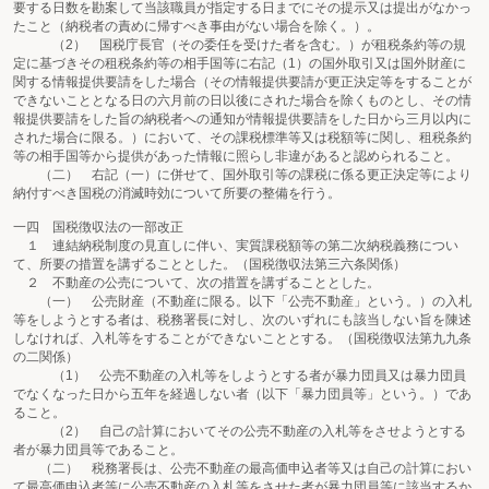
要する日数を勘案して当該職員が指定する日までにその提示又は提出がなかっ
たこと（納税者の責めに帰すべき事由がない場合を除く。）。
（2） 国税庁長官（その委任を受けた者を含む。）が租税条約等の規
定に基づきその租税条約等の相手国等に右記（1）の国外取引又は国外財産に
関する情報提供要請をした場合（その情報提供要請が更正決定等をすることが
できないこととなる日の六月前の日以後にされた場合を除くものとし、その情
報提供要請をした旨の納税者への通知が情報提供要請をした日から三月以内に
された場合に限る。）において、その課税標準等又は税額等に関し、租税条約
等の相手国等から提供があった情報に照らし非違があると認められること。
（二） 右記（一）に併せて、国外取引等の課税に係る更正決定等により
納付すべき国税の消滅時効について所要の整備を行う。
一四 国税徴収法の一部改正
１ 連結納税制度の見直しに伴い、実質課税額等の第二次納税義務につい
て、所要の措置を講ずることとした。（国税徴収法第三六条関係）
２ 不動産の公売について、次の措置を講ずることとした。
（一） 公売財産（不動産に限る。以下「公売不動産」という。）の入札
等をしようとする者は、税務署長に対し、次のいずれにも該当しない旨を陳述
しなければ、入札等をすることができないこととする。（国税徴収法第九九条
の二関係）
（1） 公売不動産の入札等をしようとする者が暴力団員又は暴力団員
でなくなった日から五年を経過しない者（以下「暴力団員等」という。）であ
ること。
（2） 自己の計算においてその公売不動産の入札等をさせようとする
者が暴力団員等であること。
（二） 税務署長は、公売不動産の最高価申込者等又は自己の計算におい
て最高価申込者等に公売不動産の入札等をさせた者が暴力団員等に該当するか