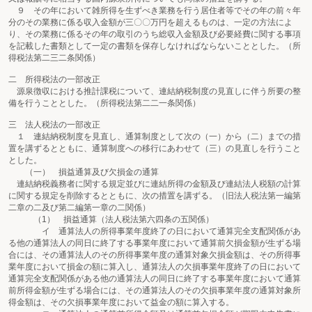
９ その年において雑所得を生ずべき業務を行う居住者等でその年の前々年
分のその業務に係る収入金額が三〇〇万円を超えるものは、一定の方法によ
り、その業務に係るその年の取引のうち総収入金額及び必要経費に関する事項
を記載した書類として一定の書類を保存しなければならないこととした。（所
得税法第二三二条関係）
二 所得税法の一部改正
源泉徴収における推計課税について、連結納税制度の見直しに伴う所要の整
備を行うこととした。（所得税法第二二一条関係）
三 法人税法の一部改正
１ 連結納税制度を見直し、通算制度として次の（一）から（二）までの措
置を講ずるとともに、通算制度への移行にあわせて（三）の見直しを行うこと
とした。
（一） 損益通算及び欠損金の通算
連結納税義務者に関する規定並びに連結所得の金額及び連結法人税額の計算
に関する規定を削除するとともに、次の措置を講ずる。（旧法人税法第一編第
二章の二及び第二編第一章の二関係）
（1） 損益通算（法人税法第六四条の五関係）
イ 通算法人の所得事業年度終了の日において通算完全支配関係があ
る他の通算法人の同日に終了する事業年度において通算前欠損金額が生ずる場
合には、その通算法人のその所得事業年度の通算対象欠損金額は、その所得事
業年度において損金の額に算入し、通算法人の欠損事業年度終了の日において
通算完全支配関係がある他の通算法人の同日に終了する事業年度において通算
前所得金額が生ずる場合には、その通算法人のその欠損事業年度の通算対象所
得金額は、その欠損事業年度において益金の額に算入する。