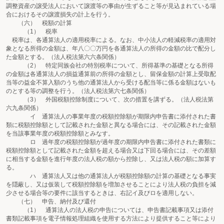
調整資産の譲受法人において譲渡等の事由が生ずること等が見込まれている場
合におけるその譲渡損失の計上を行う。
（六） 税額の計算
（1） 税率
税率は、各通算法人の適用税率による。なお、中小法人の軽減税率の適用対
象となる所得の金額は、年八〇〇万円を各通算法人の所得の金額の比で配分し
た金額とする。（法人税法第六六条関係）
（2） 特定同族会社の特別税率について、所得基準の基礎となる所得
の金額は各通算法人の損益通算前の所得の金額とし、留保金額の計算上受取配
当等の益金不算入額のうち他の通算法人から受ける配当等に係る金額はないも
のとする等の調整を行う。（法人税法第六七条関係）
（3） 外国税額控除制度について、次の措置を講ずる。（法人税法第
六九条関係）
イ 通算法人の事業年度の税額控除額が期限内申告書に添付された書
類に税額控除額として記載された金額と異なる場合には、その記載された金額
を当該事業年度の税額控除額とみなす。
ロ 過年度の税額控除額が過年度の期限内申告書に添付された書類に
税額控除額として記載された金額を超える場合又は下回る場合には、その差額
に相当する金額を進行年度の法人税の額から控除し、又は法人税の額に加算す
る。
ハ 通算法人又は他の通算法人が税額控除額の計算の基礎となる事実
を隠蔽し、又は仮装して税額控除額を増加させることにより法人税の負担を減
少させる場合等の要件に該当するときは、右記イ及びロを適用しない。
（七） 申告、納付及び還付
（1） 通算法人の法人税の申告については、申告書記載事項又は添付
書類記載事項を電子情報処理組織を使用する方法により提供すること等により