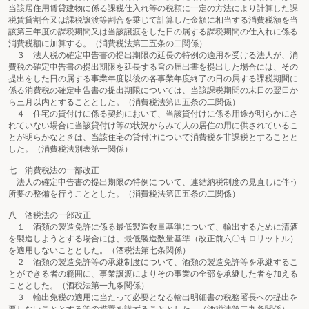
当該居住用賃貸建物に係る課税仕入れ等の税額に一定の方法により計算した課
税賃貸割合又は課税譲渡等割合を乗じて計算した金額に相当する消費税額を当
該第三年度の課税期間又は当該譲渡をした日の属する課税期間の仕入れに係る
消費税額に加算する。（消費税法第三五条の二関係）
３ 法人税の確定申告書の提出期限の延長の特例の適用を受ける法人が、消
費税の確定申告書の提出期限を延長する旨の届出書を提出した場合には、その
提出をした日の属する事業年度以後の各事業年度終了の日の属する課税期間に
係る消費税の確定申告書の提出期限については、当該課税期間の末日の翌日か
ら三月以内とすることとした。（消費税法第四五条の二関係）
４ 住宅の貸付けに係る契約において、当該貸付けに係る用途が明らかにさ
れていない場合に当該貸付け等の状況からみて人の居住の用に供されているこ
とが明らかなときは、当該住宅の貸付けについて消費税を非課税とすることと
した。（消費税法別表第一関係）
七 消費税法の一部改正
法人の確定申告書の提出期限の特例について、連結納税制度の見直しに伴う
所要の整備を行うこととした。（消費税法第四五条の二関係）
八 酒税法の一部改正
１ 酒類の製造免許に係る最低製造数量基準について、輸出するために清酒
を製造しようとする場合には、最低製造数量基準（改正前六〇キロリットル）
を適用しないこととした。（酒税法第七条関係）
２ 酒類の製造免許等の承継制度について、酒類の製造免許等を承継するこ
とができる者の範囲に、事業譲渡によりその事業の全部を承継した者を加える
こととした。（酒税法第一九条関係）
３ 輸出免税の適用に当たって必要となる輸出明細書の税務署長への提出を