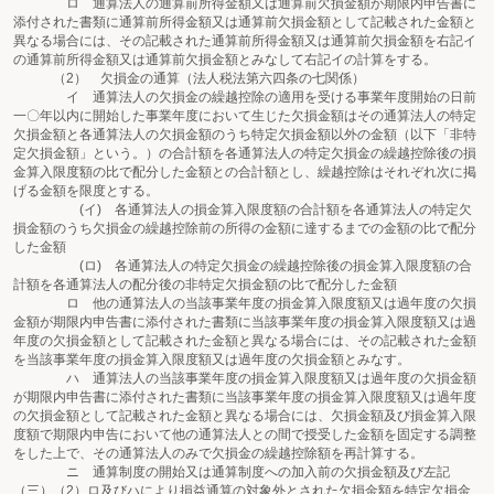
ロ 通算法人の通算前所得金額又は通算前欠損金額が期限内申告書に
添付された書類に通算前所得金額又は通算前欠損金額として記載された金額と
異なる場合には、その記載された通算前所得金額又は通算前欠損金額を右記イ
の通算前所得金額又は通算前欠損金額とみなして右記イの計算をする。
（2） 欠損金の通算（法人税法第六四条の七関係）
イ 通算法人の欠損金の繰越控除の適用を受ける事業年度開始の日前
一〇年以内に開始した事業年度において生じた欠損金額はその通算法人の特定
欠損金額と各通算法人の欠損金額のうち特定欠損金額以外の金額（以下「非特
定欠損金額」という。）の合計額を各通算法人の特定欠損金の繰越控除後の損
金算入限度額の比で配分した金額との合計額とし、繰越控除はそれぞれ次に掲
げる金額を限度とする。
(イ) 各通算法人の損金算入限度額の合計額を各通算法人の特定欠
損金額のうち欠損金の繰越控除前の所得の金額に達するまでの金額の比で配分
した金額
(ロ) 各通算法人の特定欠損金の繰越控除後の損金算入限度額の合
計額を各通算法人の配分後の非特定欠損金額の比で配分した金額
ロ 他の通算法人の当該事業年度の損金算入限度額又は過年度の欠損
金額が期限内申告書に添付された書類に当該事業年度の損金算入限度額又は過
年度の欠損金額として記載された金額と異なる場合には、その記載された金額
を当該事業年度の損金算入限度額又は過年度の欠損金額とみなす。
ハ 通算法人の当該事業年度の損金算入限度額又は過年度の欠損金額
が期限内申告書に添付された書類に当該事業年度の損金算入限度額又は過年度
の欠損金額として記載された金額と異なる場合には、欠損金額及び損金算入限
度額で期限内申告において他の通算法人との間で授受した金額を固定する調整
をした上で、その通算法人のみで欠損金の繰越控除額を再計算する。
ニ 通算制度の開始又は通算制度への加入前の欠損金額及び左記
（三）（2）ロ及びハにより損益通算の対象外とされた欠損金額を特定欠損金