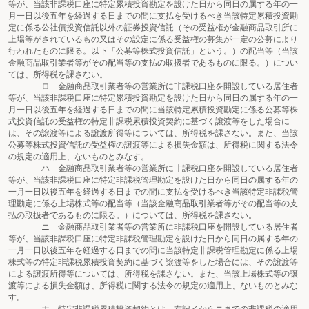
等が、当該非課税口座に特定累積投資勘定を設けた日から同日の属する年の一
月一日以後五年を経過する日までの間に支払を受けるべき当該特定累積投資勘
定に係る公社債投資信託以外の証券投資信託（その受益権が金融商品取引所に
上場等がされているもの又はその設定に係る受益権の募集が一定の公募により
行われたものに限る。以下「公募等株式投資信託」という。）の配当等（当該
金融商品取引業者等がその配当等の支払の取扱者であるものに限る。）につい
ては、所得税を課さない。
ロ 金融商品取引業者等の営業所に非課税口座を開設している居住者
等が、当該非課税口座に特定累積投資勘定を設けた日から同日の属する年の一
月一日以後五年を経過する日までの間に当該特定累積投資勘定に係る公募等株
式投資信託の受益権の特定非課税累積投資契約に基づく譲渡等をした場合に
は、その譲渡等による譲渡所得等については、所得税を課さない。また、当該
公募等株式投資信託の受益権の譲渡等による損失金額は、所得税に関する法令
の規定の適用上、ないものとみなす。
ハ 金融商品取引業者等の営業所に非課税口座を開設している居住者
等が、当該非課税口座に特定非課税管理勘定を設けた日から同日の属する年の
一月一日以後五年を経過する日までの間に支払を受けるべき当該特定非課税管
理勘定に係る上場株式等の配当等（当該金融商品取引業者等がその配当等の支
払の取扱者であるものに限る。）については、所得税を課さない。
ニ 金融商品取引業者等の営業所に非課税口座を開設している居住者
等が、当該非課税口座に特定非課税管理勘定を設けた日から同日の属する年の
一月一日以後五年を経過する日までの間に当該特定非課税管理勘定に係る上場
株式等の特定非課税累積投資契約に基づく譲渡等をした場合には、その譲渡等
による譲渡所得等については、所得税を課さない。また、当該上場株式等の譲
渡等による損失金額は、所得税に関する法令の規定の適用上、ないものとみな
す。