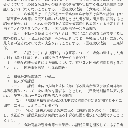
否かについて、必要な調査をその税務署の所在地を管轄する都道府県警察に嘱
託しなければならないこととする。（国税徴収法第一〇六条の二関係）
（三） 税務署長は、公売不動産の最高価申込者等又は自己の計算におい
て最高価申込者等に公売不動産の入札等をさせた者が暴力団員等に該当すると
認める場合には、これらの最高価申込者等を最高価申込者等とする決定を取り
消すことができるものとする。（国税徴収法第一〇八条関係）
（四） 不動産を換価に付するときは、右記（二）の調査に通常要する日
数を勘案した日（改正前公売期日等から起算して七日を経過した日）において
最高価申込者に対して売却決定を行うこととする。（国税徴収法第一一三条関
係）
（五） 右記（一）により陳述すべき事項について、虚偽の陳述をした者
に対する罰則を設ける。（国税徴収法第一八九条関係）
３ 不動産の随意契約による売却について、右記２と同様の措置を講ずるこ
ととした。（国税徴収法第一〇九条関係）
一五 租税特別措置法の一部改正
１ 個人所得課税
（一） 非課税口座内の少額上場株式等に係る配当所得及び譲渡所得等の
非課税措置について、次の措置を講ずることとした。（租税特別措置法第九条
の八、第三七条の一四及び附則第六八条関係）
（1） 非課税累積投資契約に係る非課税措置の勘定設定期間を令和二
四年一二月三一日まで五年延長する。
（2） 特定非課税累積投資契約に係る非課税措置を次のように創設
し、改正前の非課税累積投資契約に係る非課税措置と選択して適用できること
とする。
イ 金融商品取引業者等の営業所に非課税口座を開設している居住者