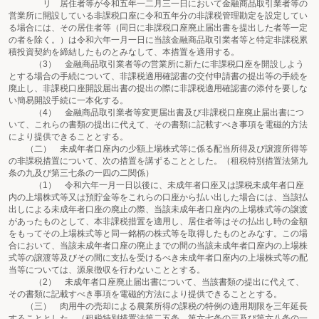
リ 居住者等が令和五年一二月三一日において金融商品取引業者等の
営業所に開設している非課税口座に令和五年分の非課税管理勘定を設定してい
る場合には、その居住者等（同日に非課税口座廃止届出書を提出した者等一定
の者を除く。）は令和六年一月一日に当該金融商品取引業者等と特定非課税累
積投資契約を締結したものとみなして、本措置を適用する。
（3） 金融商品取引業者等の営業所に新たに非課税口座を開設しよう
とする場合の手続について、非課税適用確認書の交付申請書の提出等の手続を
廃止し、非課税口座開設届出書の提出の際に非課税適用確認書の添付を要しな
い簡易開設手続に一本化する。
（4） 金融商品取引業者等変更届出書及び非課税口座廃止届出書につ
いて、これらの書類の提出に代えて、その書類に記載すべき事項を電磁的方法
により提供できることとする。
（二） 未成年者口座内の少額上場株式等に係る配当所得及び譲渡所得等
の非課税措置について、次の措置を講ずることとした。（租税特別措置法第九
条の九及び第三七条の一四の二関係）
（1） 令和六年一月一日以後に、未成年者口座又は課税未成年者口座
内の上場株式等又は預貯金等をこれらの口座から払い出した場合には、当該払
出しによる未成年者口座の廃止の際、当該未成年者口座内の上場株式等の譲渡
があったものとして、本非課税措置を適用し、居住者等はその払出し時の金額
をもってその上場株式等と同一銘柄の株式等を取得したものとみなす。この場
合において、当該未成年者口座の廃止までの間の当該未成年者口座内の上場株
式等の譲渡等及びその間に支払を受けるべき未成年者口座内の上場株式等の配
当等については、源泉徴収を行わないこととする。
（2） 未成年者口座廃止届出書について、当該書類の提出に代えて、
その書類に記載すべき事項を電磁的方法により提供できることとする。
（三） 肉用牛の売却による農業所得の課税の特例の適用期限を三年延長
することとした。（租税特別措置法第二五条、第六七条の三及び第六八条の一