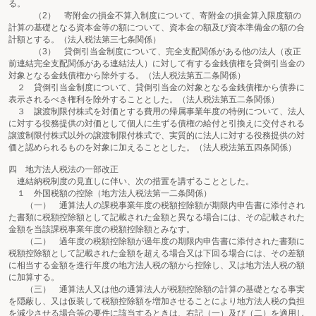
る。
（2） 寄附金の損金不算入制度について、寄附金の損金算入限度額の
計算の基礎となる資本金等の額について、資本金の額及び資本準備金の額の合
計額とする。（法人税法第三七条関係）
（3） 貸倒引当金制度について、完全支配関係がある他の法人（改正
前連結完全支配関係がある連結法人）に対して有する金銭債権を貸倒引当金の
対象となる金銭債権から除外する。（法人税法第五二条関係）
２ 貸倒引当金制度について、貸倒引当金の対象となる金銭債権から債券に
表示されるべき権利を除外することとした。（法人税法第五二条関係）
３ 譲渡制限付株式を対価とする費用の帰属事業年度の特例について、法人
に対する役務提供の対価として個人に生ずる債権の給付と引換えに交付される
譲渡制限付株式以外の譲渡制限付株式で、実質的に法人に対する役務提供の対
価と認められるものを対象に加えることとした。（法人税法第五四条関係）
四 地方法人税法の一部改正
連結納税制度の見直しに伴い、次の措置を講ずることとした。
１ 外国税額の控除（地方法人税法第一二条関係）
（一） 通算法人の課税事業年度の税額控除額が期限内申告書に添付され
た書類に税額控除額として記載された金額と異なる場合には、その記載された
金額を当該課税事業年度の税額控除額とみなす。
（二） 過年度の税額控除額が過年度の期限内申告書に添付された書類に
税額控除額として記載された金額を超える場合又は下回る場合には、その差額
に相当する金額を進行年度の地方法人税の額から控除し、又は地方法人税の額
に加算する。
（三） 通算法人又は他の通算法人が税額控除額の計算の基礎となる事実
を隠蔽し、又は仮装して税額控除額を増加させることにより地方法人税の負担
を減少させる場合等の要件に該当するときは、右記（一）及び（二）を適用し