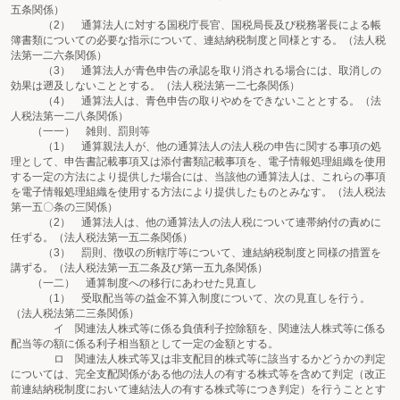
五条関係）
（2） 通算法人に対する国税庁長官、国税局長及び税務署長による帳
簿書類についての必要な指示について、連結納税制度と同様とする。（法人税
法第一二六条関係）
（3） 通算法人が青色申告の承認を取り消される場合には、取消しの
効果は遡及しないこととする。（法人税法第一二七条関係）
（4） 通算法人は、青色申告の取りやめをできないこととする。（法
人税法第一二八条関係）
（一一） 雑則、罰則等
（1） 通算親法人が、他の通算法人の法人税の申告に関する事項の処
理として、申告書記載事項又は添付書類記載事項を、電子情報処理組織を使用
する一定の方法により提供した場合には、当該他の通算法人は、これらの事項
を電子情報処理組織を使用する方法により提供したものとみなす。（法人税法
第一五〇条の三関係）
（2） 通算法人は、他の通算法人の法人税について連帯納付の責めに
任ずる。（法人税法第一五二条関係）
（3） 罰則、徴収の所轄庁等について、連結納税制度と同様の措置を
講ずる。（法人税法第一五二条及び第一五九条関係）
（一二） 通算制度への移行にあわせた見直し
（1） 受取配当等の益金不算入制度について、次の見直しを行う。
（法人税法第二三条関係）
イ 関連法人株式等に係る負債利子控除額を、関連法人株式等に係る
配当等の額に係る利子相当額として一定の金額とする。
ロ 関連法人株式等又は非支配目的株式等に該当するかどうかの判定
については、完全支配関係がある他の法人の有する株式等を含めて判定（改正
前連結納税制度において連結法人の有する株式等につき判定）を行うこととす