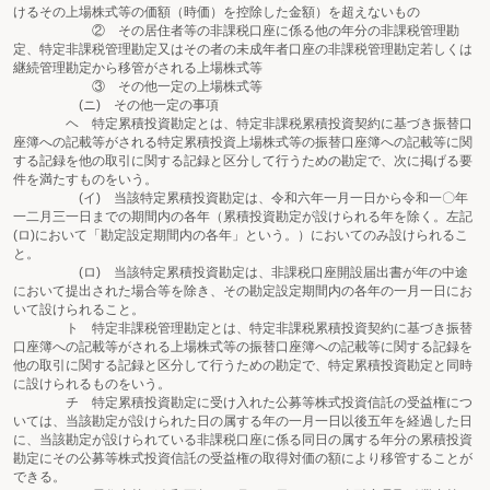
けるその上場株式等の価額（時価）を控除した金額）を超えないもの
② その居住者等の非課税口座に係る他の年分の非課税管理勘
定、特定非課税管理勘定又はその者の未成年者口座の非課税管理勘定若しくは
継続管理勘定から移管がされる上場株式等
③ その他一定の上場株式等
(ニ) その他一定の事項
ヘ 特定累積投資勘定とは、特定非課税累積投資契約に基づき振替口
座簿への記載等がされる特定累積投資上場株式等の振替口座簿への記載等に関
する記録を他の取引に関する記録と区分して行うための勘定で、次に掲げる要
件を満たすものをいう。
(イ) 当該特定累積投資勘定は、令和六年一月一日から令和一〇年
一二月三一日までの期間内の各年（累積投資勘定が設けられる年を除く。左記
(ロ)において「勘定設定期間内の各年」という。）においてのみ設けられるこ
と。
(ロ) 当該特定累積投資勘定は、非課税口座開設届出書が年の中途
において提出された場合等を除き、その勘定設定期間内の各年の一月一日にお
いて設けられること。
ト 特定非課税管理勘定とは、特定非課税累積投資契約に基づき振替
口座簿への記載等がされる上場株式等の振替口座簿への記載等に関する記録を
他の取引に関する記録と区分して行うための勘定で、特定累積投資勘定と同時
に設けられるものをいう。
チ 特定累積投資勘定に受け入れた公募等株式投資信託の受益権につ
いては、当該勘定が設けられた日の属する年の一月一日以後五年を経過した日
に、当該勘定が設けられている非課税口座に係る同日の属する年分の累積投資
勘定にその公募等株式投資信託の受益権の取得対価の額により移管することが
できる。