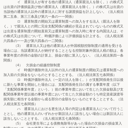
イ 通算法人が有する他の通算法人（通算親法人を除く。）の株式又
は出資の評価損益及び他の通算法人（通算親法人を除く。）の株式又は出資の
当該他の通算法人以外の通算法人に対する譲渡損益を計上しない。（法人税法
第二五条、第三三条及び第六一条の一一関係）
ロ 通算制度の開始又は通算制度への加入をする法人（親法人を除
く。）で親法人との間に完全支配関係の継続が見込まれていないものの株式又
は出資を通算制度の開始直前又は通算制度への加入時に有する内国法人は、そ
の株式又は出資について、時価評価により評価損益を計上する。（法人税法第
六四条の一一及び第六四条の一二関係）
（3） 通算法人又は他の通算法人が外国税額控除制度の適用を受ける
場合には、当該通算法人が納付することとなる控除対象外国法人税の額は、各
事業年度の所得の金額の計算上、損金の額に算入しない。（法人税法第四一条
関係）
（4） 欠損金の繰越控除制度
イ 時価評価除外法人以外の法人の通算制度の開始又は通算制度への
加入前の欠損金をないものとすることとする。（法人税法第五七条関係）
ロ 時価評価除外法人（一定の法人を除く。）が支配関係発生日以後
に新たな事業を開始した場合には、支配関係発生日の属する事業年度（以下
「支配関係事業年度」という。）前の事業年度において生じた欠損金額及び支
配関係事業年度以後の事業年度において生じた欠損金額のうち特定資産譲渡等
損失額に相当する金額から成る部分の金額をないものとすることとする。（法
人税法第五七条関係）
ハ 通算法人における更生法人等の判定は各通算法人について行うこ
ととし、他の通算法人のいずれかが新設法人に該当しない場合には新設法人に
該当しないこととする。（法人税法第五七条関係）
（5） 会社更生等による債務免除等があった場合の欠損金の損金算入