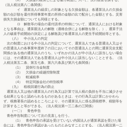
（8） 欠損金の繰戻しによる還付制度について、次の措置を講ずる。
（法人税法第八〇条関係）
イ 通算法人の繰戻しの対象となる欠損金額は、各通算法人の欠損金
額の合計額を還付所得事業年度の所得の金額の比で配分した金額とする。災害
損失欠損金額についても同様とする。
ロ 解散等の場合の還付請求の特例について、通算法人における対象
となる事由は、通算親法人の解散（適格合併による解散を除く。）、通算子法
人の破産手続開始の決定による解散及び各通算法人の更生手続開始等とする。
（八） 中小法人の判定
次の制度における中小法人の判定について、通算法人である普通法人又はそ
の普通法人の各事業年度終了の日においてその普通法人との間に通算完全支配
関係がある他の通算法人のうち、いずれかの法人が中小法人に該当しない場合
には、その通算法人である普通法人は中小法人に該当しないこととする。（法
人税法第五二条、第五七条、第六六条及び第六七条関係）
（1） 貸倒引当金制度
（2） 欠損金の繰越控除制度
（3） 軽減税率
（4） 特定同族会社の特別税率
（九） 租税回避行為の防止
通算法人又は他の通算法人の行為又は計算で法人税の負担を不当に減少させ
る結果となると認められるものがあるときは、その行為又は計算にかかわら
ず、税務署長の認めるところにより、その通算法人に係る課税標準、税額等を
計算すること等ができる。（法人税法第一三二条の三関係）
（一〇） 青色申告
青色申告制度について次の見直しを行う。
（1） 青色申告の承認を受けていない内国法人が通算承認を受けた場
合には、青色申告の承認があったものとみなすこととする。（法人税法第一二