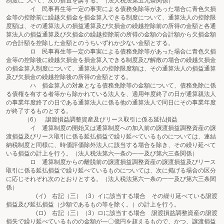
制度について、次の措置を講ずる。（法人税法第五九条関係）
イ 民事再生等一定の事実による債務免除等があった場合に青色欠損
金等の控除前に繰越欠損金を損金算入できる制度について、通算法人の控除限
度額は、その通算法人の損益通算及び欠損金の繰越控除前の所得の金額と各通
算法人の損益通算及び欠損金の繰越控除前の所得の金額の合計額から欠損金額
の合計額を控除した金額とのうちいずれか少ない金額とする。
ロ 民事再生等一定の事実による債務免除等があった場合に青色欠損
金等の控除後に繰越欠損金を損金算入できる制度及び解散の場合の繰越欠損金
の損金算入制度について、通算法人の控除限度額は、その通算法人の損益通算
及び欠損金の繰越控除後の所得の金額とする。
ハ 損金算入の対象となる債務免除等の金額について、債務免除に係
る債権を有する者等から除かれている法人を、適用年度終了の日が通算親法人
の事業年度終了の日である通算法人に係る他の通算法人で同日にその事業年度
が終了するものとする。
（6） 譲渡損益調整資産及びリース取引に係る延払損益
イ 通算制度の開始又は通算制度への加入前の譲渡損益調整資産の譲
渡損益及びリース取引に係る延払損益で繰り延べているものについては、連結
納税制度と同様に、時価評価除外法人に該当する場合を除き、その繰り延べて
いる損益の計上を行う。（法人税法第六一条の一一及び第六三条関係）
ロ 通算制度からの離脱前の譲渡損益調整資産の譲渡損益及びリース
取引に係る延払損益で繰り延べているものについては、次に掲げる場合の区分
に応じそれぞれ次のとおりとする。（法人税法第六一条の一一及び第六三条関
係）
(イ) 右記（三）（3）イに該当する場合 その繰り延べている譲渡
損益及び延払損益（少額であるもの等を除く。）の計上を行う。
(ロ) 右記（三）（3）ロに該当する場合 譲渡損益調整資産の譲渡
損失で繰り延べているものの金額が一〇億円を超えるもので、かつ、譲渡損益