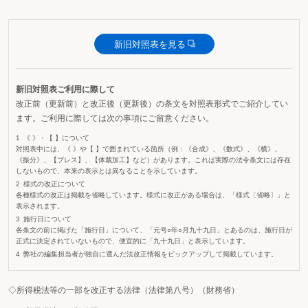
新旧対照表を見る
新旧対照表ご利用に際して
改正前（更新前）と改正後（更新後）の条文を対照表形式でご紹介してい
ます。ご利用に際しては次の事項にご留意ください。
《 》・【 】について
対照表中には、《 》や【 】で囲まれている箇所（例：《合成》、《数式》、《横》、
《振分》、【ブレス】、【体裁加工】など）があります。これは実際の法令条文には存在
しないもので、本来の表示とは異なることを示しています。
様式の改正について
各種様式の改正は掲載を省略しています。様式に改正がある場合は、「様式〔省略〕」と
表示されます。
施行日について
各条文の前に掲げた「施行日」について、「元号○年○月九十九日」とあるのは、施行日が
正式に決定されていないもので、便宜的に「九十九日」と表示しています。
弊社の編集担当者が独自に選んだ法改正情報をピックアップして掲載しています。
◇所得税法等の一部を改正する法律（法律第八号）（財務省）