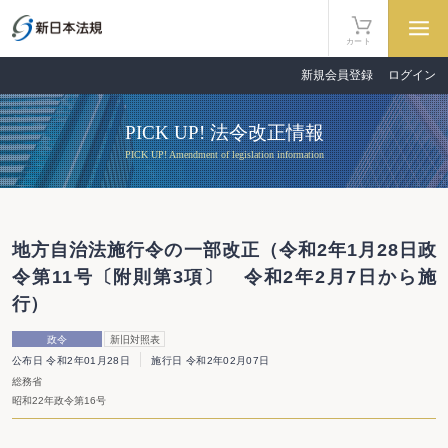
カート
新規会員登録
ログイン
PICK UP! 法令改正情報
PICK UP! Amendment of legislation information
地方自治法施行令の一部改正（令和2年1月28日政
令第11号〔附則第3項〕 令和2年2月7日から施
行）
政令
新旧対照表
公布日 令和2年01月28日
施行日 令和2年02月07日
総務省
昭和22年政令第16号