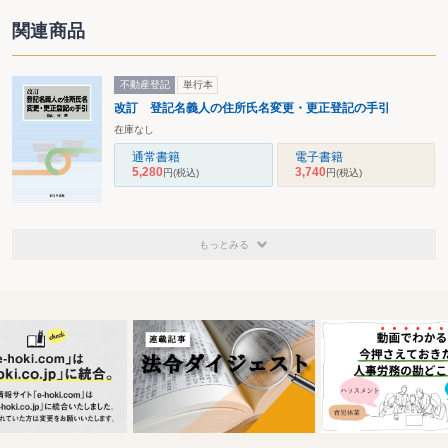
関連商品
不動産登記
単行本
改訂 登記名義人の住所氏名変更・更正登記の手引
在庫なし
通常書籍
電子書籍
5,280
3,740
円
(税込)
円
(税込)
もっとみる