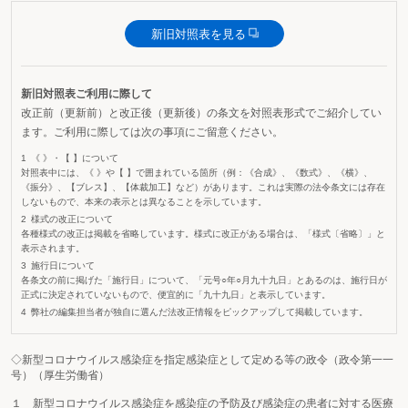
新旧対照表を見る
新旧対照表ご利用に際して
改正前（更新前）と改正後（更新後）の条文を対照表形式でご紹介してい
ます。ご利用に際しては次の事項にご留意ください。
《 》・【 】について
対照表中には、《 》や【 】で囲まれている箇所（例：《合成》、《数式》、《横》、
《振分》、【ブレス】、【体裁加工】など）があります。これは実際の法令条文には存在
しないもので、本来の表示とは異なることを示しています。
様式の改正について
各種様式の改正は掲載を省略しています。様式に改正がある場合は、「様式〔省略〕」と
表示されます。
施行日について
各条文の前に掲げた「施行日」について、「元号○年○月九十九日」とあるのは、施行日が
正式に決定されていないもので、便宜的に「九十九日」と表示しています。
弊社の編集担当者が独自に選んだ法改正情報をピックアップして掲載しています。
◇新型コロナウイルス感染症を指定感染症として定める等の政令（政令第一一
号）（厚生労働省）
１ 新型コロナウイルス感染症を感染症の予防及び感染症の患者に対する医療