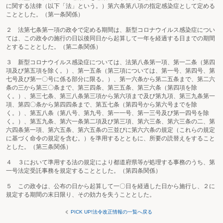
に関する法律（以下「法」という。）第六条第八項の指定感染症として定める
こととした。（第一条関係）
２ 法第七条第一項の政令で定める期間は、新型コロナウイルス感染症につい
ては、この政令の施行の日以後同日から起算して一年を経過する日までの期間
とすることとした。（第二条関係）
３ 新型コロナウイルス感染症については、法第八条第一項、第一二条（第四
項及び第五項を除く。）、第一五条（第三項については、第一号、第四号、第
七号及び第一〇号に係る部分に限る。）、第一六条から第二五条まで、第二六
条の三から第三〇条まで、第三四条、第三五条、第三六条（第四項を除
く。）、第三七条、第三八条第三項から第六項まで及び第九項、第三九条第一
項、第四〇条から第四四条まで、第五七条（第四号から第六号までを除
く。）、第五八条（第八号、第九号、第一一号、第一三号及び第一四号を除
く。）、第五九条、第六一条第二項及び第三項、第六三条、第六三条の二、第
六四条第一項、第六五条、第六五条の三並びに第六六条の規定（これらの規定
に基づく命令の規定を含む。）を準用するとともに、所要の読替えをすること
とした。（第三条関係）
４ ３において準用する法の規定により都道府県等が処理する事務のうち、第
一号法定受託事務を規定することとした。（第四条関係）
５ この政令は、公布の日から起算して一〇日を経過した日から施行し、２に
規定する期間の末日限り、その効力を失うこととした。
PICK UP!法令改正情報の一覧へ戻る