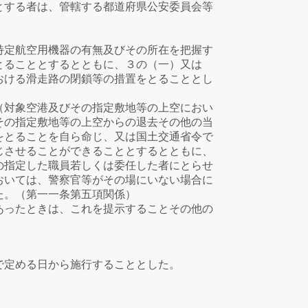
する者は、管轄する都道府県公安委員会等
定航空用機器の有無及びその所在を把握す
とることとするとともに、３の（一）又は
おける滑走路の閉鎖等の措置をとることとし
対象空港及びその指定敷地等の上空におい
その指定敷地等の上空からの退去その他の当
をとることを自ら命じ、又は国土交通省令で
じさせることができることとするとともに、
の指定した職員若しくは委任した者にとらせ
おいては、警察官等がその場にいない場合に
た。（第一一条第五項関係）
ったときは、これを提示することその他の
で定める日から施行することとした。