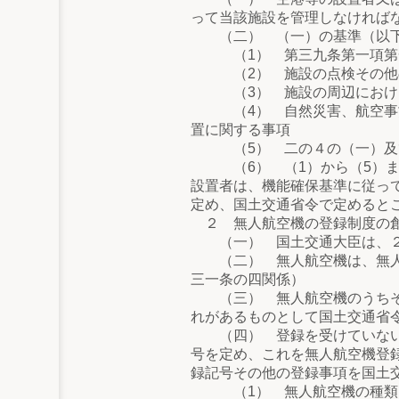
って当該施設を管理しなければ
（二） （一）の基準（以下「
（1） 第三九条第一項第一
（2） 施設の点検その他の
（3） 施設の周辺における無
（4） 自然災害、航空事故、
置に関する事項
（5） 二の４の（一）及び
（6） （1）から（5）ま
設置者は、機能確保基準に従っ
定め、国土交通省令で定めると
２ 無人航空機の登録制度の
（一） 国土交通大臣は、２に
（二） 無人航空機は、無人航
三一条の四関係）
（三） 無人航空機のうちその
れがあるものとして国土交通省
（四） 登録を受けていない無
号を定め、これを無人航空機登
録記号その他の登録事項を国土
（1） 無人航空機の種類