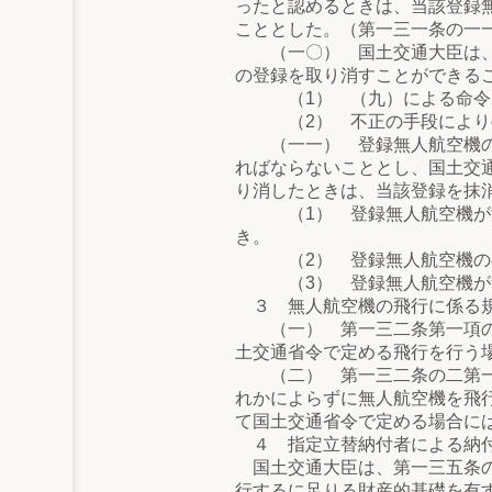
ったと認めるときは、当該登録
こととした。（第一三一条の一
（一〇） 国土交通大臣は、登
の登録を取り消すことができる
（1） （九）による命令
（2） 不正の手段により㈣
（一一） 登録無人航空機の所
ればならないこととし、国土交
り消したときは、当該登録を抹
（1） 登録無人航空機が滅失
き。
（2） 登録無人航空機の存
（3） 登録無人航空機が無
３ 無人航空機の飛行に係る
（一） 第一三二条第一項の規
土交通省令で定める飛行を行う
（二） 第一三二条の二第一項
れかによらずに無人航空機を飛
て国土交通省令で定める場合に
４ 指定立替納付者による納付
国土交通大臣は、第一三五条の
行するに足りる財産的基礎を有