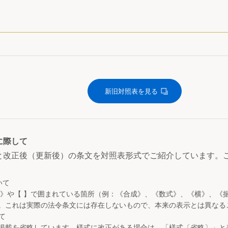
新旧対照表を見る
に際して
と改正後（更新後）の条文を対照表形式でご紹介しています。
いて
 》や【 】で囲まれている箇所（例：《合成》、《数式》、《横》、《
。これは実際の法令条文には存在しないもので、本来の表示とは異なる
て
掲載を省略しています。様式に改正がある場合は、「様式〔省略〕」と