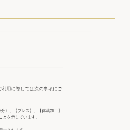
ご利用に際しては次の事項にご
振分》、【ブレス】、【体裁加工】
ことを示しています。
表示されます。