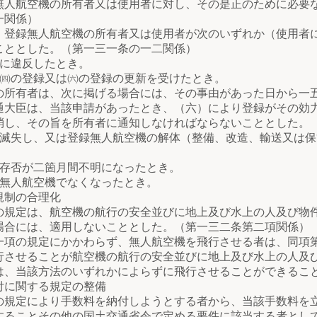
無人航空機の所有者又は使用者に対し、その是正のために必要
一関係）
録無人航空機の所有者又は使用者が次のいずれか（使用者に
こととした。（第一三一条の一二関係）
に違反したとき。
の登録又は㈥の登録の更新を受けたとき。
有者は、次に掲げる場合には、その事由があった日から一五
通大臣は、当該申請があったとき、（六）により登録がその効力
消し、その旨を所有者に通知しなければならないこととした。
し、又は登録無人航空機の解体（整備、改造、輸送又は保
否が二箇月間不明になったとき。
人航空機でなくなったとき。
規制の合理化
定は、航空機の航行の安全並びに地上及び水上の人及び物件
場合には、適用しないこととした。（第一三二条第二項関係）
の規定にかかわらず、無人航空機を飛行させる者は、同項第
行させることが航空機の航行の安全並びに地上及び水上の人及
は、当該方法のいずれかによらずに飛行させることができるこ
に関する規定の整備
規定により手数料を納付しようとする者から、当該手数料を
することその他の国土交通省令で定める要件に該当する者とし