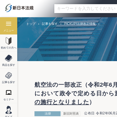
トップ
記事を探す
PICKUP!法律改正情報
メニュー
初めての方へ
商品を探す
記事を探す
航空法の一部改正（令和2年6
において政令で定める日か
セミナー
の施行となりました
）
公布日 令和2年06月
法律
新旧対照表
ガイド