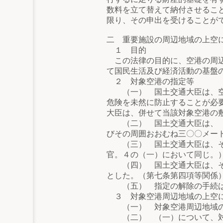
数料を立て替えて納付させるこ
限り、その申出を受けることが
二 重要施設の周辺地域の上空
１ 目的
この法律の目的に、空港の周辺
て国民生活及び経済活動の基盤
２ 対象空港の指定等
（一） 国土交通大臣は、空港
危険を未然に防止することが必
大臣は、併せて当該対象空港の
（二） 国土交通大臣は、（一
びその周囲おおむね三〇〇メー
（三） 国土交通大臣は、それ
官。４の（一）において同じ。
（四） 国土交通大臣は、それ
とした。（第七条第四項等関係
（五） 指定の解除の手続は
３ 対象空港周辺地域の上空に
（一） 対象空港周辺地域の上
（二） （一）について、対象