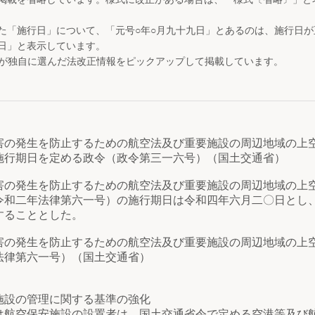
た「施行日」について、「元号○年○月九十九日」とあるのは、施行日
日」と表示しています。
が独自に選んだ法改正情報をピックアップして掲載しています。
害の発生を防止するための航空法及び重要施設の周辺地域の上
施行期日を定める政令（政令第三一六号）（国土交通省）
の発生を防止するための航空法及び重要施設の周辺地域の上
令和二年法律第六一号）の施行期日は令和四年六月二〇日とし
することとした。
害の発生を防止するための航空法及び重要施設の周辺地域の上
法律第六一号）（国土交通省）
設の管理に関する基準の強化
空保安施設の設置者は、国土交通省令で定める空港等及び航