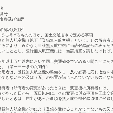
者
番号
名称及び住所
名称及び住所
でに掲げるもののほか、国土交通省令で定める事項
無人航空機（以下「登録無人航空機」という。）の所有者は
ころにより、遅滞なく当該無人航空機に当該登録記号の表示そ
ないこととし、登録無人航空機には、当該措置を講じなければ
以上五年以内において国土交通省令で定める期間ごとにその
た。（第一三一条の八関係）
者は、登録無人航空機の整備をし、及び必要に応じ改造をす
ができないもの又は（五）の措置が講じられていないものとな
者（所有者の変更があったときは、変更後の所有者）は、（四
由があった日から一五日以内に、その変更に係る事項を国土交
理したときは、届出があった事項を無人航空機登録原簿に登録
無人航空機が㈢により登録を受けることができないもの又は