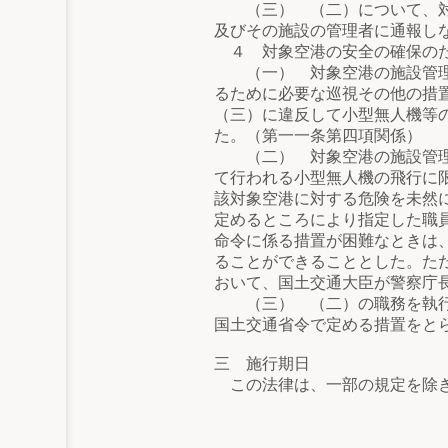
（三） （二）について、対象
及びその施設の管理者に通報し
４ 対象空港の安全の確保の
（一） 対象空港の施設管理者
るために必要な巡視その他の措
（三）に違反して小型無人機等
た。（第一一条第四項関係）
（二） 対象空港の施設管理者
て行われる小型無人機の飛行に
該対象空港に対する危険を未然
定めるところにより指定した職
命令に係る措置が困難なときは
ることができることとした。た
おいて、国土交通大臣が警察庁
（三） （二）の職務を執行す
国土交通省令で定める措置をと
三 施行期日
この法律は、一部の規定を除き