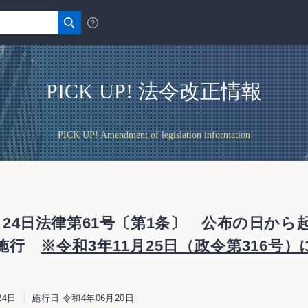
PICK UP! 法令改正情報
PICK UP! Amendment of legislation information
月24日法律第61号〔第1条〕 公布の日から
ら施行
※令和3年11月25日（政令第316号
24日
施行日 令和4年06月20日