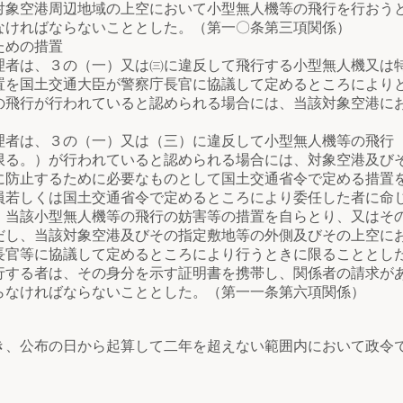
空港周辺地域の上空において小型無人機等の飛行を行おうと
なければならないこととした。（第一〇条第三項関係）
ための措置
は、３の（一）又は㈢に違反して飛行する小型無人機又は特
置を国土交通大臣が警察庁長官に協議して定めるところにより
の飛行が行われていると認められる場合には、当該対象空港に
は、３の（一）又は（三）に違反して小型無人機等の飛行（
限る。）が行われていると認められる場合には、対象空港及び
に防止するために必要なものとして国土交通省令で定める措置
員若しくは国土交通省令で定めるところにより委任した者に命
、当該小型無人機等の飛行の妨害等の措置を自らとり、又はそ
だし、当該対象空港及びその指定敷地等の外側及びその上空に
長官等に協議して定めるところにより行うときに限ることとし
る者は、その身分を示す証明書を携帯し、関係者の請求があ
らなければならないこととした。（第一一条第六項関係）
、公布の日から起算して二年を超えない範囲内において政令