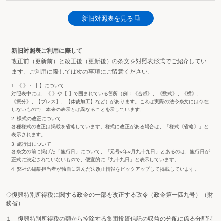
新旧対照表を見る
新旧対照表ご利用に際して
改正前（更新前）と改正後（更新後）の条文を対照表形式でご紹介してい
ます。ご利用に際しては次の事項にご留意ください。
《 》・【 】について
対照表中には、《 》や【 】で囲まれている箇所（例：《合成》、《数式》、《横》、
《振分》、【ブレス】、【体裁加工】など）があります。これは実際の法令条文には存在
しないもので、本来の表示とは異なることを示しています。
様式の改正について
各種様式の改正は掲載を省略しています。様式に改正がある場合は、「様式〔省略〕」と
表示されます。
施行日について
各条文の前に掲げた「施行日」について、「元号○年○月九十九日」とあるのは、施行日が
正式に決定されていないもので、便宜的に「九十九日」と表示しています。
弊社の編集担当者が独自に選んだ法改正情報をピックアップして掲載しています。
◇復興特別所得税に関する政令の一部を改正する政令（政令第一四九号）（財
務省）
１ 復興特別所得税の額から控除する集団投資信託の収益の分配に係る分配時