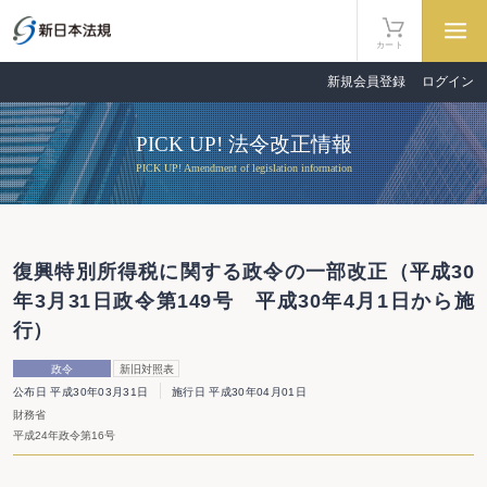
カート
新規会員登録
ログイン
PICK UP! 法令改正情報
PICK UP! Amendment of legislation information
復興特別所得税に関する政令の一部改正（平成30
年3月31日政令第149号 平成30年4月1日から施
行）
政令
新旧対照表
公布日 平成30年03月31日
施行日 平成30年04月01日
財務省
平成24年政令第16号