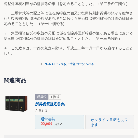
調整外国税相当額の計算等の細目を定めることとした。（第二条の二関係）
２ 上場株式等の配当等に係る所得税の額又は復興特別所得税の額から控除さ
れた復興特別所得税の額がある場合における源泉徴収特別税額の計算の細目を
定めることとした。（第一〇条関係）
３ 集団投資信託の収益の分配に係る控除外国所得税の額がある場合における
源泉徴収特別税額の計算の細目を定めることとした。（第一三条関係）
４ この政令は、一部の規定を除き、平成三二年一月一日から施行することと
した。
PICK UP!法令改正情報の一覧へ戻る
関連商品
所得税
加除式
所得税質疑応答集
在庫あり
通常書籍
オンライン書籍もあり
22,000
円
(税込)
ます