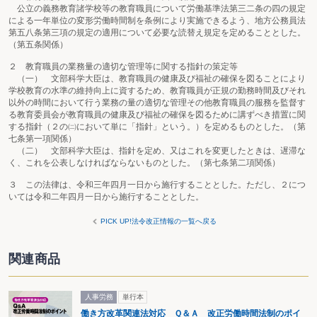
公立の義務教育諸学校等の教育職員について労働基準法第三二条の四の規定
による一年単位の変形労働時間制を条例により実施できるよう、地方公務員法
第五八条第三項の規定の適用について必要な読替え規定を定めることとした。
（第五条関係）
２ 教育職員の業務量の適切な管理等に関する指針の策定等
（一） 文部科学大臣は、教育職員の健康及び福祉の確保を図ることにより
学校教育の水準の維持向上に資するため、教育職員が正規の勤務時間及びそれ
以外の時間において行う業務の量の適切な管理その他教育職員の服務を監督す
る教育委員会が教育職員の健康及び福祉の確保を図るために講ずべき措置に関
する指針（２の㈡において単に「指針」という。）を定めるものとした。（第
七条第一項関係）
（二） 文部科学大臣は、指針を定め、又はこれを変更したときは、遅滞な
く、これを公表しなければならないものとした。（第七条第二項関係）
３ この法律は、令和三年四月一日から施行することとした。ただし、２につ
いては令和二年四月一日から施行することとした。
PICK UP!法令改正情報の一覧へ戻る
関連商品
人事労務
単行本
働き方改革関連法対応 Ｑ＆Ａ 改正労働時間法制のポイ