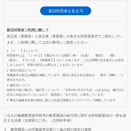
新旧対照表を見る
新旧対照表ご利用に際して
改正前（更新前）と改正後（更新後）の条文を対照表形式でご紹介してい
ます。ご利用に際しては次の事項にご留意ください。
《 》・【 】について
対照表中には、《 》や【 】で囲まれている箇所（例：《合成》、《数式》、《横》、
《振分》、【ブレス】、【体裁加工】など）があります。これは実際の法令条文には存在
しないもので、本来の表示とは異なることを示しています。
様式の改正について
各種様式の改正は掲載を省略しています。様式に改正がある場合は、「様式〔省略〕」と
表示されます。
施行日について
各条文の前に掲げた「施行日」について、「元号○年○月九十九日」とあるのは、施行日が
正式に決定されていないもので、便宜的に「九十九日」と表示しています。
弊社の編集担当者が独自に選んだ法改正情報をピックアップして掲載しています。
◇公立の義務教育諸学校等の教育職員の給与等に関する特別措置法の一部を改
正する法律（法律第七二号）（文部科学省）
１ 教育職員への労働基準法第三二条の四の規定の適用