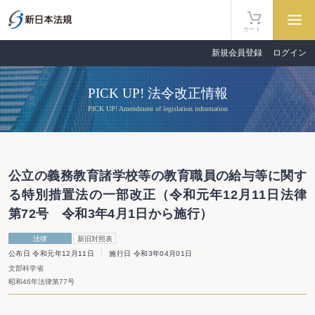
カート
新規会員登録
ログイン
PICK UP! 法令改正情報
PICK UP! Amendment of legislation information
公立の義務教育諸学校等の教育職員の給与等に関す
る特別措置法の一部改正（令和元年12月11日法律
第72号 令和3年4月1日から施行）
法律
新旧対照表
公布日 令和元年12月11日
施行日 令和3年04月01日
文部科学省
昭和46年法律第77号