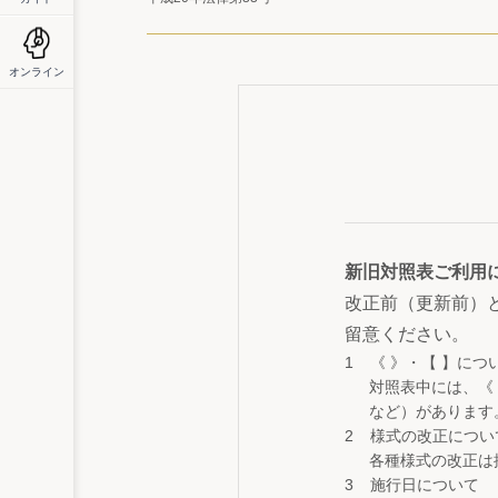
オンライン
新旧対照表ご利用
改正前（更新前）
留意ください。
《 》・【 】につ
対照表中には、《
など）があります
様式の改正につい
各種様式の改正は
施行日について