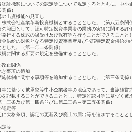
認証機関についての認定等について規定するとともに、中小
条関係）
の出資機能の見直し
株式会社産業革新投資機構とすることとした。（第八五条関
範囲として、認可特定投資事業者の業務の実績に関する評価
が発行する株式の譲受け及び保有等を行うことができることと
供給の対象となる特定投資事業者及び当該特定資金供給の内
ととした。（第一〇二条関係）
構に関する所要の規定を整備することとした。
部改正関係
べき事項の追加
施体制に関する事項等を追加することとした。（第三条関係
等に基づく被承継等中小企業者等の地位であって、当該経営
のを記載することができることとし、特定許認可等に基づく被
第一三条及び第一四条並びに第二三条～第二五条関係）
の認定等
に欠格条項、認定の更新及び廃止の届出等を追加することと
認定等