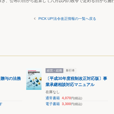
除き、公布の日から起算して六月以内の政令で定める日から施
PICK UP!法令改正情報の一覧へ戻る
経営・総務
単行本
・贈与の法務
〔平成30年度税制改正対応版〕事
業承継相談対応マニュアル
在庫なし
通常書籍
4,070
円
(税込)
す
電子書籍
3,300
円
(税込)