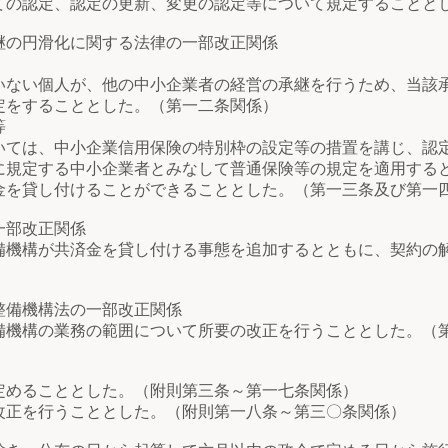
の認定、認定の更新、変更の認定等について規定することと
継の円滑化に関する法律の一部改正関係
ない個人が、他の中小企業者の経営の承継を行うため、当該
定をすることとした。（第一二条関係）
等
ては、中小企業信用保険の特別枠の設定等の措置を講じ、認
に規定する中小企業者とみなして普通保険等の規定を適用する
金を貸し付けることができることとした。（第一三条及び第一
一部改正関係
機構が共済金を貸し付ける事態を追加するとともに、契約の
整備機構法の一部改正関係
機構の業務の範囲について所要の改正を行うこととした。（
めることとした。（附則第三条～第一七条関係）
正を行うこととした。（附則第一八条～第三〇条関係）