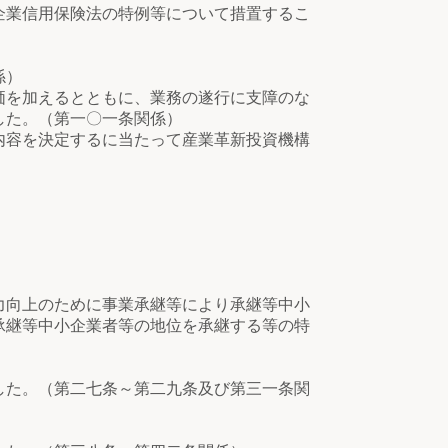
企業信用保険法の特例等について措置するこ
係）
を加えるとともに、業務の遂行に支障のな
した。（第一〇一条関係）
容を決定するに当たって産業革新投資機構
）
力向上のために事業承継等により承継等中小
承継等中小企業者等の地位を承継する等の特
した。（第二七条～第二九条及び第三一条関