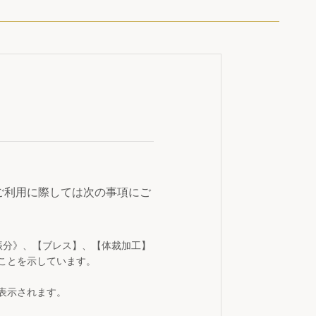
ご利用に際しては次の事項にご
振分》、【ブレス】、【体裁加工】
ことを示しています。
表示されます。