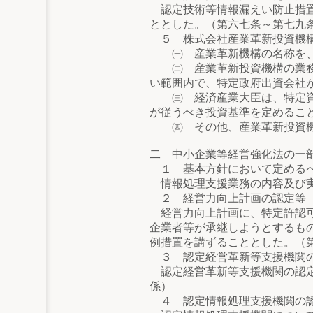
認定技術等情報漏えい防止措置
ととした。（第六七条～第七九
５ 株式会社産業革新投資機構
㈠ 産業革新機構の名称を、
㈡ 産業革新投資機構の業務の
い範囲内で、特定政府出資会社
㈢ 経済産業大臣は、特定資金
が従うべき投資基準を定めるこ
㈣ その他、産業革新投資機
二 中小企業等経営強化法の一
１ 基本方針において定める
情報処理支援業務の内容及び実
２ 経営力向上計画の認定等
経営力向上計画に、特定許認可
企業者等が承継しようとするも
例措置を講ずることとした。（
３ 認定経営革新等支援機関
認定経営革新等支援機関の認定
係）
４ 認定情報処理支援機関の