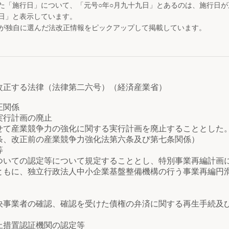
た「施行日」について、「元号○年○月九十九日」とあるのは、施行日
日」と表示しています。
が独自に選んだ法改正情報をピックアップして掲載しています。
改正する法律（法律第二六号）（経済産業省）
正関係
実行計画の廃止
て産業競争力の強化に関する実行計画を廃止することとした
条、改正前の産業競争力強化法第六条及び第七条関係）
等
いての認定等について規定することとし、特別事業再編計画
ともに、独立行政法人中小企業基盤整備機構の行う事業再編円
事業者の確認、確認を受けた債権の弁済に関する再生手続及
）
措置認証機関の認定等