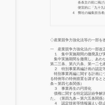
各条文の前に掲げ
便宜的に「九十九
弊社の編集担当者
◇産業競争力強化法等の一部を
一 産業競争力強化法の一部改
１ 集中実施期間の撤廃及び
集中実施期間を撤廃し、あわせ
第二三条、第六六条、第一二七
２ 特別事業再編計画の認定
特別事業再編に関する計画につ
る特例等の特例措置を講ずると
条～第四七条関係）
３ 事業再生の円滑化
債権に関する特定認証紛争解決
た。（第四九条～第六五条関係
４ 認定技術等情報漏えい防止