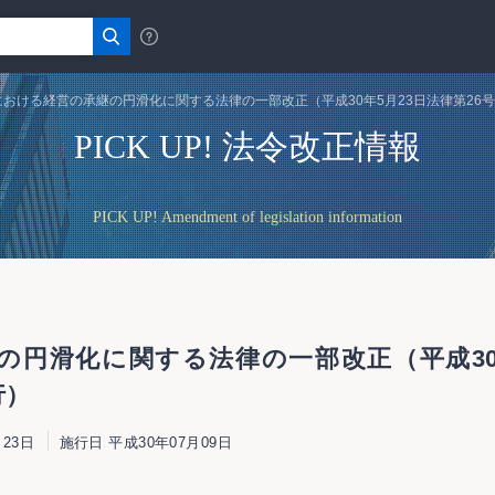
おける経営の承継の円滑化に関する法律の一部改正（平成30年5月23日法律第26号
PICK UP! 法令改正情報
PICK UP! Amendment of legislation information
円滑化に関する法律の一部改正（平成30年
行）
23日
施行日 平成30年07月09日