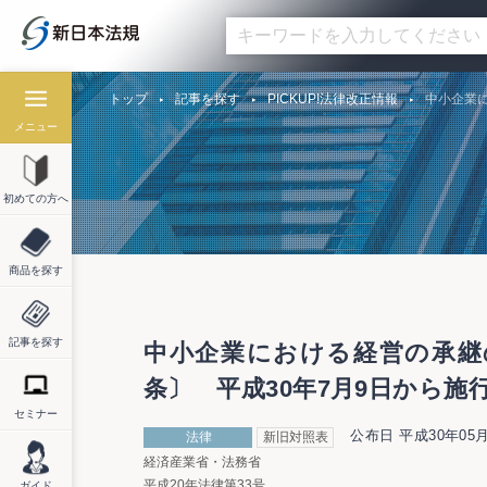
トップ
記事を探す
PICKUP!法律改正情報
中小企業に
メニュー
初めての方へ
商品を探す
記事を探す
中小企業における経営の承継の
条〕 平成30年7月9日から施
セミナー
公布日 平成30年05月
法律
新旧対照表
経済産業省・法務省
平成20年法律第33号
ガイド