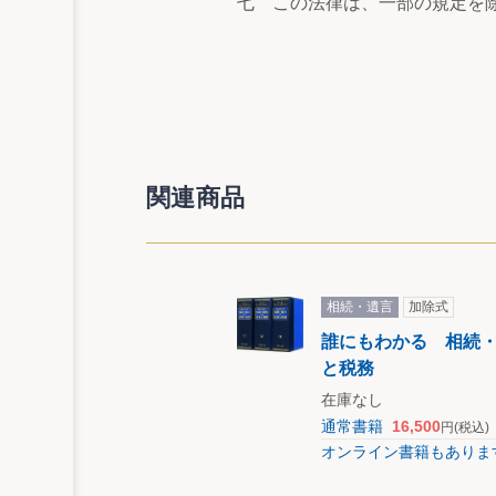
七 この法律は、一部の規定を
関連商品
相続・遺言
加除式
誰にもわかる 相続
と税務
在庫なし
通常書籍
16,500
円
(税込)
オンライン書籍もありま