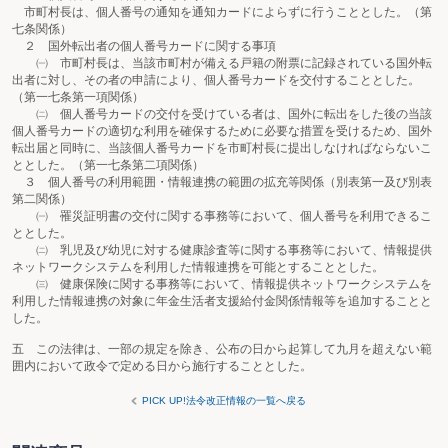
市町村長は、個人番号の通知を通知カードによらずに行うこととした。（第
七条関係）
２ 国外転出者の個人番号カードに関する事項
㈠ 市町村長は、当該市町村が備える戸籍の附票に記録されている国外転
出者に対し、その者の申請により、個人番号カードを交付することとした。
（第一七条第一項関係）
㈡ 個人番号カードの交付を受けている者は、国外に転出をした後の当該
個人番号カードの適切な利用を確保するために必要な措置を受けるため、国外
転出届と同時に、当該個人番号カードを市町村長に提出しなければならないこ
ととした。（第一七条第二項関係）
３ 個人番号の利用範囲・情報連携の範囲の拡充等関係（別表第一及び別表
第二関係）
㈠ 罹災証明書の交付に関する事務等において、個人番号を利用できるこ
ととした。
㈡ 乳児及び幼児に対する健康診査等に関する事務等において、情報提供
ネットワークシステムを利用した情報連携を可能とすることとした。
㈢ 健康保険に関する事務等において、情報提供ネットワークシステムを
利用した情報連携の対象に年金生活者支援給付金関係情報等を追加することと
した。
五 この法律は、一部の規定を除き、公布の日から起算して九月を超えない範
囲内において政令で定める日から施行することとした。
PICK UP!法令改正情報の一覧へ戻る