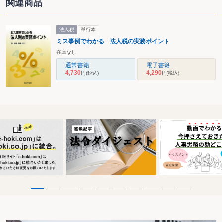
関連商品
法人税
単行本
ミス事例でわかる 法人税の実務ポイント
在庫なし
通常書籍
電子書籍
4,730
4,290
円
(税込)
円
(税込)