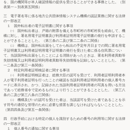
を、国の機関等が本人確認情報の提供を受けることができる事務とした。（別
表第一～別表第五関係）
三 電子署名等に係る地方公共団体情報システム機構の認証業務に関する法律
の一部改正
１ 国外転出者の電子証明書に関する事項
㈠ 国外転出者は、戸籍の附票を備える市町村の市町村長を経由して、機
構に対し、署名用電子証明書及び利用者証明用電子証明書の発行を申請するこ
とができることとした。（第三条の二及び第二二条の二関係）
㈡ 機構は、国外転出届をしてから転出の予定年月日までの間に署名用電
子証明書又は利用者証明用電子証明書の発行を受けた者に係る住民票につい
て、当該国外転出届をしたことによる消除があったときは、署名利用者異動等
失効情報又は利用者証明利用者異動等失効情報を記録しないこととした。（第
一二条及び第三一条関係）
２ 特定利用者証明検証者に関する事項
㈠ 利用者証明検証者は、総務大臣の認可を受けて、利用者証明利用者本
人が電子利用者証明を行ったことの確認を当該利用者証明利用者の個人番号カ
ードに表示され、かつ、記録された当該利用者証明利用者の写真を用いる方法
であって総務省令で定めるものにより行うことができることとした。（第三八
条の二及び第三八条の三関係）
㈡ 機構及び㈠の認可を受けた者は、当該認可を受けた者であることを示
す符号の適切な管理のために必要な措置を講じなければならないこととした。
（第四四条及び第五一条関係）
四 行政手続における特定の個人を識別するための番号の利用等に関する法律
の一部改正
１ 個人番号の通知に関する事項