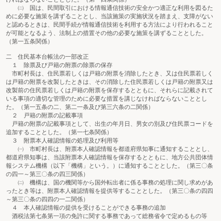
㈡ 国は、民間取引における情報通信技術の安全かつ適正な利用を図るた
めに必要な施策を講ずることとし、当該施策の実施状況を踏まえ、支障がない
と認めるときは、民間手続が情報通信技術を利用する方法により行われること
が可能となるよう、法制上の措置その他の必要な施策を講ずることとした。
（第一五条関係）
二 住民基本台帳法の一部改正
１ 除票及び戸籍の附票の除票の保存
市町村長は、住民票若しくは戸籍の附票を消除したとき、又は住民票若しく
は戸籍の附票を改製したときは、その消除した住民票若しくは戸籍の附票又は
改製前の住民票若しくは戸籍の附票を保存するとともに、それらに記載されて
いる事項の適切な管理のために必要な措置を講じなければならないこととし
た。（第一五条の二、第二一条及び第三六条の二関係）
２ 戸籍の附票の記載事項
戸籍の附票の記載事項として、出生の年月日、男女の別及び住民票コードを
追加することとした。（第一七条関係）
３ 附票本人確認情報の処理及び利用等
㈠ 市町村長は、附票本人確認情報を都道府県知事に通知することとし、
都道府県知事は、当該附票本人確認情報を保存するとともに、地方公共団体情
報システム機構（以下「機構」という。）に通知することとした。（第三〇条
の四一～第三〇条の四三関係）
㈡ 機構は、国の機関等から国外転出者に係る事務の処理に関し求めがあ
ったとき等は、附票本人確認情報を提供等することとした。（第三〇条の四四
～第三〇条の四四の一二関係）
４ 本人確認情報の提供を受けることができる事務の追加
酒税法第七条第一項の免許に関する事務であって総務省令で定めるもの等