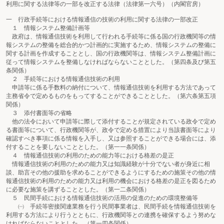
利用に関する法律等の一部を改正する法律（法律第一六号）（内閣官房）
一 行政手続等における情報通信の技術の利用に関する法律の一部改正
１ 情報システム整備計画等
政府は、情報通信技術を利用して行われる手続等に係る国の行政機関等の情
報システムの整備を総合的かつ計画的に実施するため、情報システムの整備に
関する計画を作成することとし、国の行政機関等は、情報システム整備計画に
従って情報システムを整備しなければならないこととした。（第四条及び第五
条関係）
２ 手続等における情報通信技術の利用
申請等に係る手数料の納付について、情報通信技術を利用する方法であって
主務省令で定めるものをもってすることができることとした。（第六条第五項
関係）
３ 添付書面等の省略
他の法令において申請等に際して添付することが規定されている政令で定め
る書面等について、行政機関等が、政令で定める措置により当該書面等により
確認すべき事項に係る情報を入手し、又は参照することができる場合には、添
付することを要しないこととした。（第一一条関係）
４ 情報通信技術の利用のための能力等における格差の是正
情報通信技術の利用のための能力又は知識経験が十分でない者が身近に相
談、助言その他の援助を求めることができるようにするための施策その他の情
報通信技術の利用のための能力又は利用の機会における格差の是正を図るため
に必要な施策を講ずることとした。（第一二条関係）
５ 民間手続における情報通信技術の活用の促進のための環境整備等
㈠ 手続等密接関連業務を行う民間事業者は、民間手続を情報通信技術を
利用する方法により行うとともに、行政機関等との連携を確保するよう努めな
ければならないこととした。（第一四条関係）