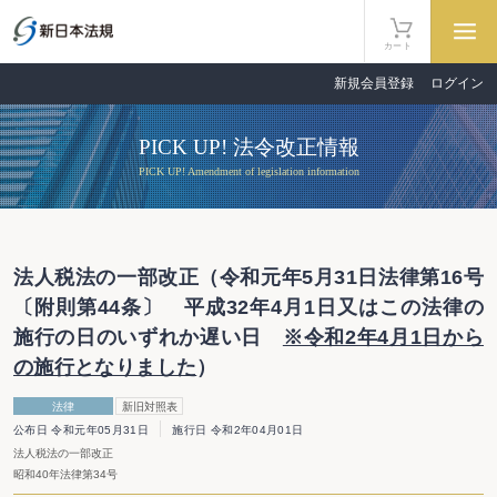
カート
新規会員登録
ログイン
PICK UP! 法令改正情報
PICK UP! Amendment of legislation information
法人税法の一部改正（令和元年5月31日法律第16号
〔附則第44条〕 平成32年4月1日又はこの法律の
施行の日のいずれか遅い日
※令和2年4月1日から
の施行となりました
）
法律
新旧対照表
公布日 令和元年05月31日
施行日 令和2年04月01日
法人税法の一部改正
昭和40年法律第34号