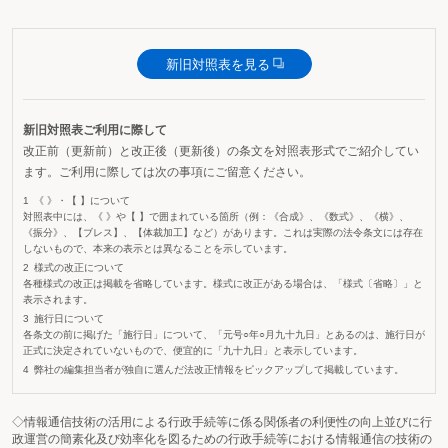
新旧対照表を見る
新旧対照表ご利用に際して
改正前（更新前）と改正後（更新後）の条文を対照表形式でご紹介してい
ます。ご利用に際しては次の事項にご留意ください。
《 》・【 】について
対照表中には、《 》や【 】で囲まれている箇所（例：《合成》、《数式》、《横》、
《振分》、【ブレス】、【体裁加工】など）があります。これは実際の法令条文には存在
しないもので、本来の表示とは異なることを示しています。
様式の改正について
各種様式の改正は掲載を省略しています。様式に改正がある場合は、「様式〔省略〕」と
表示されます。
施行日について
各条文の前に掲げた「施行日」について、「元号○年○月九十九日」とあるのは、施行日が
正式に決定されていないもので、便宜的に「九十九日」と表示しています。
弊社の編集担当者が独自に選んだ法改正情報をピックアップして掲載しています。
◇情報通信技術の活用による行政手続等に係る関係者の利便性の向上並びに行
政運営の簡素化及び効率化を図るための行政手続等における情報通信の技術の