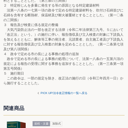
料とすることとした。（第三条の三関係）
２ 特定粉じんを多量に発生する等の原因となる特定建築材料
法第一八条の一七第一項の政令で定める特定建築材料を、吹付け石綿並びに
石綿を含有する断熱材、保温材及び耐火被覆材とすることとした。（第一〇条
の二関係）
３ 報告及び検査に係る規定の整備
大気汚染防止法の一部を改正する法律（令和二年法律第三九号。５において
「改正法」という。）の施行に伴い、報告徴収及び立入検査の対象に下請負人
を加えるとともに、解体等工事の発注者、元請業者、自主施工者及び下請負人
に対する報告徴収及び立入検査の対象を定めることとした。（第一二条第七項
及び第八項関係）
４ 政令で定める市の長による事務の処理の追加
政令で定める市の長による事務の処理について、法第一八条の一五第六項の
規定による報告の受理に関する事務を追加することとした。（第一三条第一項
第五号関係）
５ 施行期日
この政令は、一部の規定を除き、改正法の施行の日（令和三年四月一日）か
ら施行することとした。
PICK UP!法令改正情報の一覧へ戻る
関連商品
規程・文書
加除式