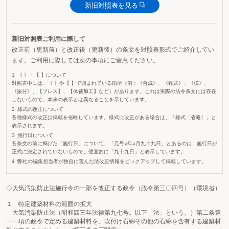
新旧対照表を見る
新旧対照表ご利用に際して
改正前（更新前）と改正後（更新後）の条文を対照表形式でご紹介してい
ます。ご利用に際しては次の事項にご留意ください。
《 》・【 】について
対照表中には、《 》や【 】で囲まれている箇所（例：《合成》、《数式》、《横》、
《振分》、【ブレス】、【体裁加工】など）があります。これは実際の法令条文には存在
しないもので、本来の表示とは異なることを示しています。
様式の改正について
各種様式の改正は掲載を省略しています。様式に改正がある場合は、「様式〔省略〕」と
表示されます。
施行日について
各条文の前に掲げた「施行日」について、「元号○年○月九十九日」とあるのは、施行日が
正式に決定されていないもので、便宜的に「九十九日」と表示しています。
弊社の編集担当者が独自に選んだ法改正情報をピックアップして掲載しています。
◇大気汚染防止法施行令の一部を改正する政令（政令第三〇四号）（環境省）
１ 特定建築材料の範囲の拡大
大気汚染防止法（昭和四三年法律第九七号。以下「法」という。）第二条第
一一項の政令で定める建築材料を、吹付け石綿その他の石綿を含有する建築材