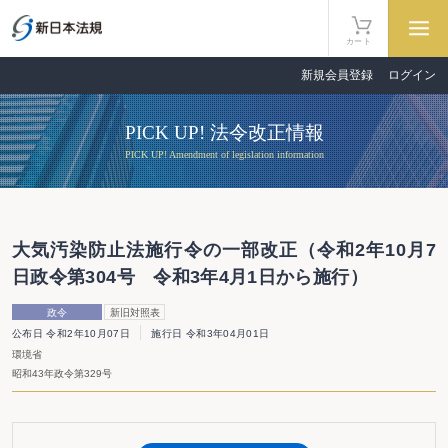
カート
新規会員登録
ログイン
PICK UP! 法令改正情報
PICK UP! Amendment of legislation information
大気汚染防止法施行令の一部改正（令和2年10月7
日政令第304号 令和3年4月1日から施行）
政令
新旧対照表
公布日 令和2年10月07日
施行日 令和3年04月01日
環境省
昭和43年政令第329号