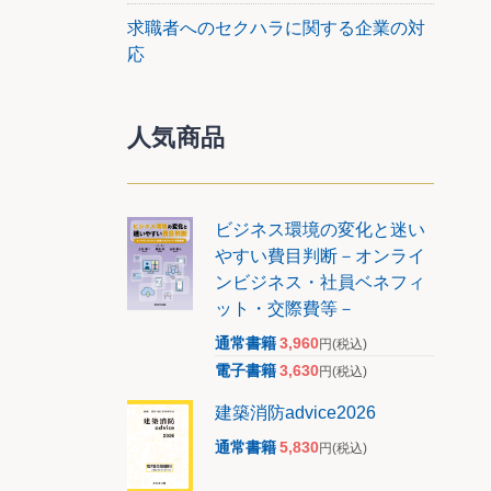
の、現
求職者へのセクハラに関する企業の対
応
人気商品
ビジネス環境の変化と迷い
やすい費目判断－オンライ
ンビジネス・社員ベネフィ
ット・交際費等－
通常書籍
3,960
円
(税込)
電子書籍
3,630
円
(税込)
建築消防advice2026
通常書籍
5,830
円
(税込)