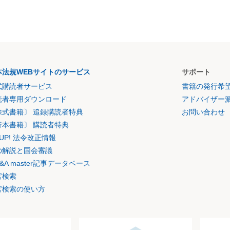
本法規WEBサイトのサービス
サポート
式購読者サービス
書籍の発行希
読者専用ダウンロード
アドバイザー
除式書籍〕 追録購読者特典
お問い合わせ
行本書籍〕 購読者特典
K UP! 法令改正情報
の解説と国会審議
&A master記事データベース
官検索
官検索の使い方