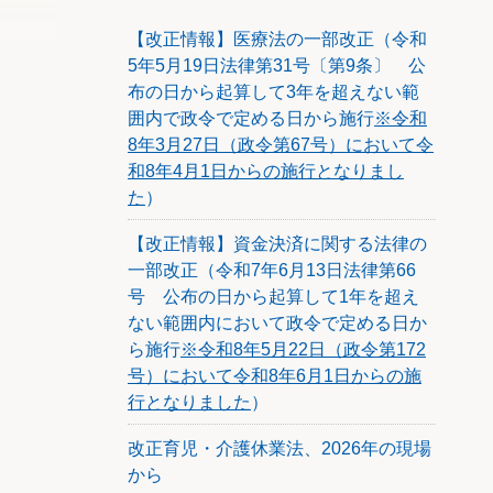
期から適
【改正情報】医療法の一部改正（令和
5年5月19日法律第31号〔第9条〕 公
示され
布の日から起算して3年を超えない範
事件等
囲内で政令で定める日から施行
※令和
築する
8年3月27日（政令第67号）において令
。具体
和8年4月1日からの施行となりまし
に関す
た
）
いては
至らな
【改正情報】資金決済に関する法律の
の区分
一部改正（令和7年6月13日法律第66
支援業
号 公布の日から起算して1年を超え
の業務
ない範囲内において政令で定める日か
計士制
ら施行
※令和8年5月22日（政令第172
の見直
号）において令和8年6月1日からの施
人も一
れてい
行となりました
）
経営成績
改正育児・介護休業法、2026年の現場
によ
から