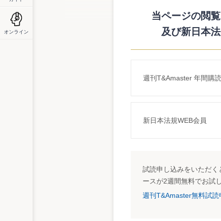
つ。また、財務諸表の記載内容の適正性に関
用される。
当ページの閲覧に
経営者報酬、監査報酬の開示も
及び新日本法
オンライン
リスク情報としては、現行の有価証券届出
ている事項（特定の取引先・製品・技術等
の発生など）が想定されている。公開会社
ことが迫られているといえる。
また、ガバナンス関連情報としては現行の
週刊T&Amaster 年間購
的には、会社の機関の内容、内部統制シス
る情報等が例示されている。ここで注目に
社内取締役と社外取締役とに分けて開示（
いものの一歩前進といえる。監査報酬につ
新日本法規WEB会員
となる。それ以外の報酬としては、各種コ
務報酬、アニュアルリポートの作成報酬、S
のうち一部は二重責任の原則から監査法人
度部会では、被監査企業への非監査証明業
試読申し込みをいただくと
しを迫られること必至と思われる。それを
部見受けられ、そのような回避行動に対し
ースが2週間無料でお試
るところだ。
週刊T&Amaster無料
MD&AはSEC基準（Regulation S
に重要な影響を与える要因についての分析