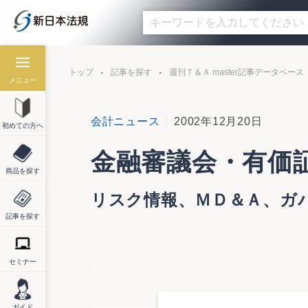
トップ
記事を探す
週刊Ｔ＆Ａ master記事データベース
メニュー
会計ニュース
2002年12月20日
初めての方へ
金融審議会・有価
商品を探す
リスク情報、ＭＤ＆Ａ、ガ
記事を探す
セミナー
金融審議会金融分科会第一部会（部会長 神
進」と題する報告書をとりまとめた。報告
回、新たに開示の対象となるのがリスク情報
ガイド