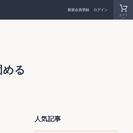
新規会員登録
ログイン
カート
固める
革促
人気記事
る。今
析）の３