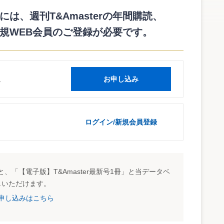
する代表取締役の確認も容認規定として加わる。2004年3月
は、週刊T&Amasterの年間購読、
規WEB会員のご登録が必要です。
書における「事業の概況等に関する特別記載事項」として例
への依存、特有の法的規制・取引慣行・経営方針、重要な訴訟
としては、リスク情報をすべて吸い上げる内部統制を早急に構
「提出会社の状況」の箇所に一括して記載されることとなる
読
お申し込み
テム・リスク管理体制の整備の状況、役員報酬、監査報酬など
値するのは、役員報酬と監査報酬の開示である。役員報酬につ
各々総額のみ）されることとなる。個々の役員報酬の開示まで
いては監査契約に基づく監査証明に係る報酬とそれ以外の報酬
ログイン/新規会員登録
ンサルティング報酬、デューデリジェンス・フィー、公開準備
EC基準財務諸表作成報酬等が考えられる。もっとも、これら
が請け負うべきでない業務もある。そこで、金融審議会公認会
務の同時提供の原則禁止の方針を打ち出している。今後は契約
、「【電子版】T&Amaster最新号1冊」と当データベ
見越してすでに契約主体を関連税理士法人に移している監査法
ては果たして有効なディスクロージャー足りうるのか疑問視さ
しいただけます。
試読申し込みはこちら
-K 第303号）でも要求されているものであり、その具体例としては、
、資本及び流動性の源泉に係る情報等が考えられている。これ