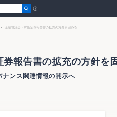
金融審議会・有価証券報告書の拡充の方針を固める
証券報告書の拡充の方針を
バナンス関連情報の開示へ
田秀樹東京大学法学部教授）は12月16日、「証券市場の改
書では、有価証券報告書の記載事項拡充の方針を取り決めてい
、ガバナンス関連情報、MD&A（経営者による財務・経営分