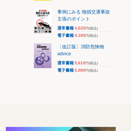
事例にみる 物損交通事故
主張のポイント
通常書籍
4,620
円
(税込)
電子書籍
4,180
円
(税込)
〔改訂版〕消防危険物
advice
通常書籍
5,610
円
(税込)
電子書籍
5,060
円
(税込)