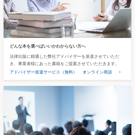
ってくるのか。
回答
1 後発的事由に基づく更正の請求
相談者は、後発的事由に基づく更正の請求のうち、判決や和解により申告に
係る税額等の計算の基礎となった事実に変動を生じた場合の更正の請求を言っ
ているものと思われる（国税通則法23条2項1号）。確かに、このような場合に
どんな本を選べばいいかわからない方へ
は、そのような事由が生じた日の翌日から2ヶ月以内に限って更正の請求をす
ることが認められている。
法律出版に精通した弊社アドバイザーを派遣させていただ
それでは、不服申立及び訴訟の手続をとっていない納税者についても、現在
き、事業者様にあった書籍をご提案させていただきます。
裁判所で争っている納税者について勝訴の判決が出た後2ヶ月以内に更正の請
求することができるのであろうか。この点については、下級審が「法令解釈に
アドバイザー派遣サービス（無料）
オンライン商談
ついて判例により新判断が示された場合を後発的事由ということはできない」
と判断した例があり、品川芳宣教授も本誌2003年2月3日号で、この判決がス
トック・オプション判決に関しても参考になると述べておられる。筆者自身
も、文理解釈からして、本件のようなケースで後発的事由に基づく更正の請求
が認められる考え方をとることは難しいと現段階では考えている。少なくと
も、実務家として「この方法があるので不服申立及び訴訟の手続をとらなくて
もよい」と断言することはできないであろう。
2 争う場合のリスクとコスト
では、相談のケースについてはどのように対応すればよいか。まず、質問自
体は「将来税金が戻ってくるのか」なので、後発的事由に基づく更正の請求や
嘆願（後述）によって戻ってくる可能性がないわけではないものの、必ず戻っ