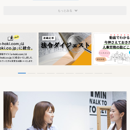
の指導に従った場合ですら「正当な理由」がある等としてこれらを賦課しない
のであるから、裁判所の判決に従った場合にも賦課しないという解釈が妥当で
あり、税務当局においても同様の解釈をする可能性があるからである。今後の
もっとみる
税務当局の判断が注目される。
次に、納税者本人が不服申立をする気はないという場合はどうすべきか。以
前であれば、確実に加算税・延滞税を賦課されたので、やはり給与所得で申告
するという納税者が多かった。しかし、上記のとおり、加算税・延滞税を賦課
されるのか分からない状況では、必ずしも給与所得で申告する方が有利だと一
概に言えない。最終的には、様々な可能性を話して、納税者本人に判断しても
らうしかないと思われる。
最後に、今後もし納税者が不服申立をするという判断をした場合、必ず、期
限の管理に細心の注意を払うべきことを納税者に伝えて頂きたい。法定の期間
を1日でも過ぎると、それまでやってきた手続がすべて無駄になってしまうか
らである。また、特に更正の請求の方法をとる場合に問題となるのであるが、
更正をすべき理由がない旨の通知と相前後して増額更正処分がなされる場合が
ある。このような場合に、一方のみしか不服申立をしていないケースが散見さ
れるが、将来訴訟になった後に争点を増やさないためにも、両方について不服
申立の手続をとるべきである。
ケース② 平成14年分について給与所得として申告した税金は返ってくるのか
相談内容
今年の3月に平成14年に行使したストック・オプションの利益をどう申告す
るかについて迷ったのだが、「今裁判で争っている人たちが勝った後2ヶ月以
内に請求すれば私たちの税金も戻ってくる」と友人から聞いて給与所得として
申告した。将来、一時所得という裁判が確定すれば、本当に私たちの税金も戻