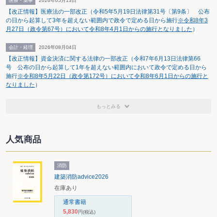
医療・薬事
2026年05月13日
る。
【改正情報】医療法の一部改正（令和5年5月19日法律第31号〔第9条〕 公布
の日から起算して3年を超えない範囲内で政令で定める日から施行
※令和8年3
月27日（政令第67号）において令和8年4月1日からの施行となりました
）
会計・経理
2026年08月04日
【改正情報】資金決済に関する法律の一部改正（令和7年6月13日法律第66
号 公布の日から起算して1年を超えない範囲内において政令で定める日から
施行
※令和8年5月22日（政令第172号）において令和8年6月1日からの施行と
なりました
）
ただ、それぞれの方法にメリット・デメリットがあるので、相談を受けた専
門家としてはそれを納税者に説明しなければならない。
まず、一時所得で申告し、更正処分を受けてその取消を求める場合、メリッ
もっとみる
ト及びデメリットは下記のとおりである。給与所得で申告し、更正の請求をし
た後理由がない旨の通知処分を受けてこの取消を求める場合のメリット及びデ
メリットはこの逆になる。
人気商品
消防
建築消防advice2026
在庫あり
一時所得として申告した場合の加算税等のリスクを考え、最近では給与所得
として申告する方法をとるケースが多いように思われる。ただ、実際のとこ
通常書籍
ろ、加算税や延滞税が賦課されるのかは不透明である。というのは、税務職員
5,830
円
(税込)