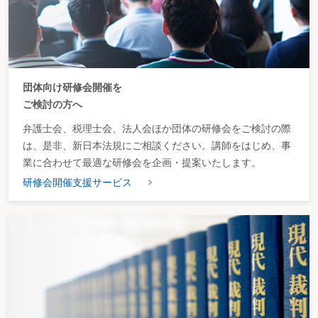
てくるという保証はないという回答になる。
その上で、平成14年分所得税ということであり、平成15年11月現在でまだ
通常の更正の請求が可能な状態であるので、更正の請求・不服申立・訴訟とい
う一連の手続をとりうることについて知らせておく必要がある。この際、その
ような手続をとる場合のリスクとコストについて説明するべきであろう。ま
ず、コストとしては、不服申立及び訴訟を税理士又は弁護士等に委任した際に
払う報酬と、印紙代等の訴訟費用があり、リスクとしては将来敗訴してしまっ
団体向け研修会開催を
た場合にこれらが戻ってこないということがある。その上で、現在進行してい
ご検討の方へ
る裁判の見通しにつき意見を求められる可能性が高いので、この点については
皆さんそれぞれの見解を示して頂きたい。
弁護士会、税理士会、法人会ほか団体の研修会をご検討の際
3 注意点
は、是非、新日本法規にご相談ください。講師をはじめ、事
最後に、実際にあったケースを元に注意喚起をしておきたい。ある相談者
業に合わせて最適な研修会を企画・提案いたします。
が、専門家に依頼し更正の請求をしたものの、これに対して「更正をすべき理
研修会開催支援サービス
由がない旨の通知」が来たにもかかわらず不服申立をしなかったというケース
があった。相談者本人の談によると、「更正の請求さえしておけば大丈夫」と
の説明を専門家から受けたということである。このような誤解を与えないため
にも、各手続を一つずつ、しかも所定の期限内に踏んでおくことが必要なこと
をきちんと説明しておくべきであろう。
ケース③ 平成12年分について給与所得として修正申告してしまった
相談内容
米国親会社からもらったストック・オプションを、平成12年にはじめて行使