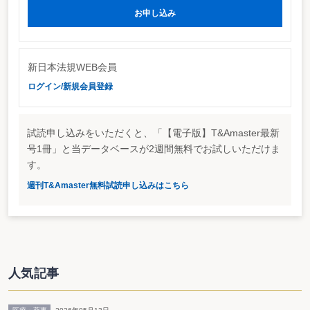
の主張を認め、ストック・オプションの権利行使益を「一時所得」とするもの
であった。
お申し込み
ところが、その判決に対しても国側が控訴し、未だ「給与所得」との主張を
続けている。一連の裁判が決着するにはまだしばらくの時間を要する見通しで
ある。
となると、税務の実務家にとって問題となるのが、ストック・オプションを
新日本法規WEB会員
行使した納税者から相談を受けた際にどう対応するのかという点である。そこ
で、本稿では、海外法人が発行するストック・オプションに関して相談された
ログイン/新規会員登録
場合に、専門家としてどう対応すればいいのかについて、幾つかの個別のケー
スを前提として述べる。なお、以下のいずれのケースについても、実際にご相
談いただいた内容を元に、若干の修正を加えたものである。
試読申し込みをいただくと、「【電子版】T&Amaster最新
号1冊」と当データベースが2週間無料でお試しいただけま
ケース① 今年行使した分はどうやって申告すればいい？
す。
相談内容
週刊T&Amaster無料試読申し込みはこちら
今年、ストック・オプションを行使したので、来年には確定申告しなければ
ならない。一時所得だという判決がいくつか出たようであるが、税務当局は今
でも給与所得が正しいと言っていると聞いている。一時所得と給与所得、どち
らで申告すればいいのか。
回答
今後の確定判決が出るまで結論の見えないため、納税者にとっては悩ましい
人気記事
ところである。まず、不服申立及び訴訟を提起することを前提とした場合、一
時所得と給与所得のどちらで申告すべきであろうかについてであるが、結論と
しては、どちらでも争うことができるので、どちらの方法でも良いことにな