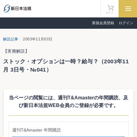
カート
新規会員登録
ログイン
解説記事
2003年11月03日
【実務解説】
ストック・オプションは一時？給与？（2003年11
月 3日号・№041）
実務解説
ストック・オプションは一時？給与？
当ページの閲覧には、週刊T&Amasterの年間購読、
及
納税者から相談されたときに
び新日本法規WEB会員のご登録が必要です。
鳥飼総合法律事務所 弁護士 間瀬まゆ子
海外親会社が発行したストック・オプションに係る課税関係を廻って、昨年
11月の東京地裁民事3部（藤山雅行裁判長）の判決に続き、本年8月26日に東
週刊T&Amaster 年間購読
京地裁民事2部（市村陽典裁判長）が判決を下した。内容はいずれも、納税者