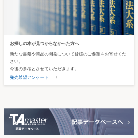
した。最寄の税務署に行ってきいたところ、「一時所得として申告しなさい」
と言われたのでそのとおりに申告した。ところが、半年後に呼び出され税務署
に出向いたところ、担当の職員は、「一時所得というのは間違いでした。給与
所得として修正申告してください」と言って、すでに金額を記載してある申告
書を渡してきた。私はその職員のことばを信じてその申告書に署名してしまっ
た。ところが、最近新聞で「一時所得」というのが正しいとする判決が出たこ
とを知り、大変驚いている。今から不服申立をしたいのだが、どうすればいい
か。
お探しの本が見つからなかった方へ
回答
新たな書籍や商品の開発について皆様のご要望をお寄せくだ
1 不服申立は可能か
さい。
更正の請求については、原則として、法定申告期限から1年以内に行なわな
今後の参考とさせていただきます。
ければならない。平成12年分所得税については平成14年3月をもって既にその
発売希望アンケート
期間を過ぎてしまっている。そうなると、もはや更正の請求をすることはでき
ず、不服申立の道も閉ざされてしまっていることになる。
2 嘆願
あとは、前述の後発的事由に基づく更正の請求と、減額更正の嘆願（又は請
願）を検討する他ない。ここでは、後者の嘆願につき説明する。更正の請求や
不服申立ができる期間を過ぎてしまうと、納税者が争う道は閉ざされてしまう
が、その場合でも税務署長の方が減額更正をすることは可能である。そこで、
そのような職権の発動を促すため、嘆願を行なうのである。ただ、税務署長が
減額更正をすることができるのは、法定申告期限から5年の期間に限られる。
平成12年分について言えば、平成18年3月15日を過ぎてしまうと減額更正され