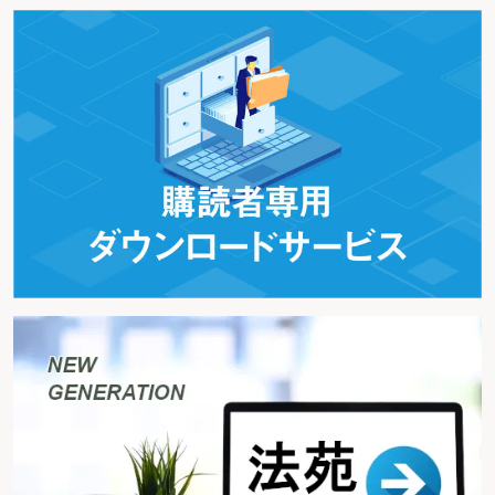
る可能性がなくなることになる。また、期間内であっても、確実に減額更正し
てくれるという保証があるわけではない。というのは、税務署長が減額更正す
るかどうかは裁量の範囲内の事項であり、納税者においてこれを強制する手段
はないからである。
このとおり、嘆願をしたからといって確実に税金が戻ってくるわけではない
のだが、嘆願に関して税理士に厳しい裁判例なども出ている以上、もし相談を
受けた時点で上記の5年の期間が経過していないのならば嘆願の手続はとる必
要があろう。
3 修正申告の錯誤無効
納税者の立場からすると、「税務署に修正申告をさせられたのに、不服申立
ができないというのはおかしい」と感じられるようであり、そういった声をよ
く耳にする。ただ、もちろん申告自体は納税者自らが行なうものであり、「処
分」性がないから不服申立を起こすことはできない。
納税者の言い分にいちばん近いのが、錯誤により申告が無効であるという主
張であるように思う。この錯誤の主張について、一般論としては判例上も認め
られているものの、実は非常に厳しい条件が課されている。具体的には、「錯
誤が客観的に明白かつ重大であって、所得税法の定めた方法以外にその是正を
許さないならば納税義務者の利益を著しく害すると認められる特段の事情があ
る場合」でなければ錯誤を主張できないとされている。このような要件を充た
す場合はかなり限定的であろう。