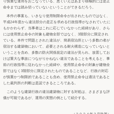
り慎重な運用をおこなっている、悪くいえばあまり積極的には是正
命令までは踏み切っていないということができるだろう。
本件の事案も、いきなり使用制限命令が出されたものではなく、
平成24年度から違法部分の是正を求める行政指導がなされていたに
もかかわらず、当事者はこれに応じていなかった経緯があり、さら
には使用禁止命令の対象も建物全部ではなく、3階部分に限定され
ている。本件で問題とされた違法が、簡易宿泊所という多数の者が
宿泊する建築物において、必要とされる耐火構造になっていないと
いうことを含め、多数の防火関係規定の違法が見られ、放置してお
けば重大な事故につながりかねない違法であることを考えると、事
前の行政指導に従わなかった経緯や、使用禁止命令の対象が建物全
部ではなく3階部分に限定されたものであることなど、行政の対応
が慎重かつ制限的であることも含め、使用禁止命令は適法であると
した裁判所の判断は是認できるところである。
このような建築行政の違法建築物に対する対処は、さまざまな評
価が可能であるが、運用の実態の例として紹介する。