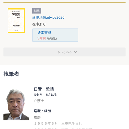
消防
建築消防advice2026
在庫あり
通常書籍
5,830
円
(税込)
もっとみる
執筆者
日置 雅晴
ひおき まさはる
弁護士
略歴・経歴
略歴
１９５６年６月 三重県生まれ