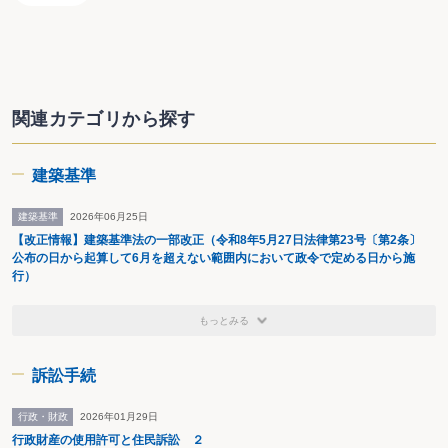
設計監理トラブル判例50選、契約敷地トラブル判例50選
（日経BP社 共著・2007年）
新・環境法入門（法律文化社・2008年）
成熟社会における開発・建築規制のあり方（日本建築学
会 共著・2013年）
関連カテゴリから探す
建築生産と法制度（日本建築学会 共著・2018年）
行政不服審査法の実務と書式（日本弁護士連合会行政訴訟
センター 共著・2020年）
建築基準
建築基準
2026年06月25日
【改正情報】建築基準法の一部改正（令和8年5月27日法律第23号〔第2条〕
公布の日から起算して6月を超えない範囲内において政令で定める日から施
行）
もっとみる
訴訟手続
行政・財政
2026年01月29日
行政財産の使用許可と住民訴訟 ２