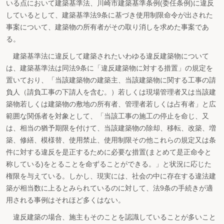
いる点において建築基準法、川崎市建築基準条例(委任条例)に違反
しているとして、建築基準法9条に基づき使用制限命令が出された
事案について、建築物の所有者がその取り消しを求めた事案であ
る。
建築基準法に違反して建築されたいわゆる違反建築物について
は、建築基準法は同法9条に「違反建築物に対する措置」の規定を
置いており、「当該建築物の建築主、当該建築物に関する工事の請
負人（請負工事の下請人を含む。）若しくは現場管理者又は当該建
築物若しくは建築物の敷地の所有者、管理者若しくは占有者」と広
範囲な関係者を対象として、「当該工事の施工の停止を命じ、又
は、相当の猶予期限を付けて、当該建築物の除却、移転、改築、増
築、修繕、模様替、使用禁止、使用制限その他これらの規定又は条
件に対する違反を是正するために必要な措置(まとめて是正命令と
称している)をとることを命ずることができる。」と状況に応じた
権限を与えている。しかし、現実には、社会の中に存在する違法建
築が相当数に上るとみられているのに対して、法9条の手続きが適
用される事例はそれほど多くはない。
違反建築の場合、施主もそのことを認識していることが多いこと