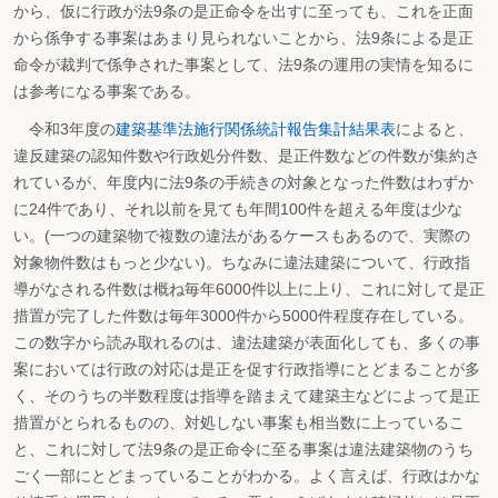
から、仮に行政が法9条の是正命令を出すに至っても、これを正面
から係争する事案はあまり見られないことから、法9条による是正
命令が裁判で係争された事案として、法9条の運用の実情を知るに
は参考になる事案である。
令和3年度の
建築基準法施行関係統計報告集計結果表
によると、
違反建築の認知件数や行政処分件数、是正件数などの件数が集約さ
れているが、年度内に法9条の手続きの対象となった件数はわずか
に24件であり、それ以前を見ても年間100件を超える年度は少な
い。(一つの建築物で複数の違法があるケースもあるので、実際の
対象物件数はもっと少ない)。ちなみに違法建築について、行政指
導がなされる件数は概ね毎年6000件以上に上り、これに対して是正
措置が完了した件数は毎年3000件から5000件程度存在している。
この数字から読み取れるのは、違法建築が表面化しても、多くの事
案においては行政の対応は是正を促す行政指導にとどまることが多
く、そのうちの半数程度は指導を踏まえて建築主などによって是正
措置がとられるものの、対処しない事案も相当数に上っているこ
と、これに対して法9条の是正命令に至る事案は違法建築物のうち
ごく一部にとどまっていることがわかる。よく言えば、行政はかな