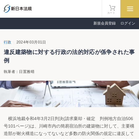
カート
新規会員登録
ログイン
行政
2024年03月01日
違反建築物に対する行政の法的対応が係争された事
例
執筆者：日置雅晴
横浜地裁令和4年3月2日判決(請求棄却・確定 判例地方自治506
号101ページ)は、川崎市内の簡易宿泊所の建築物に対して、主要構
造部が耐火構造になってないなど多数の防火関係の規定に違反して