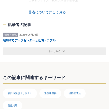
１９８０年３月 東京大学法学部卒業
１９８２年４月 司法習修終了３４期、弁護士登録
１９９２年５月 日置雅晴法律事務所開設
著者について詳しく見る
２００２年４月 キーストーン法律事務所開設
２００５年４月 立教大学法科大学院講師
執筆者の記事
２００８年１月 神楽坂キーストーン法律事務所開設
２００９年４月 早稲田大学大学院法務研究科教授
都市・土地
2026年06月26日
増加するデータセンターと近隣トラブル
著書その他
借地・借家の裁判例（有斐閣）
臨床スポーツ医学（文光堂） 連載：スポーツ事故の法律
もっとみる
問題
パドマガ（建築知識） 連載：パドマガ法律相談室
日経アーキテクチャー（日経ＢＰ社） 連載：法務
市民参加のまちづくり（学芸出版 共著）
この記事に関連するキーワード
インターネット護身術（毎日コミュニケーションズ 共
著）
市民のためのまちづくりガイド（学芸出版 共著）
スポーツの法律相談（青林書院 共著）
新日本法規オリジナル
違反建築物
建築基準法
ケースブック環境法（日本評論社 共著・2005年）
日本の風景計画（学芸出版社 共著・2003年）
行政指導
自治体都市計画の最前線（学芸出版社 共著・2007年）