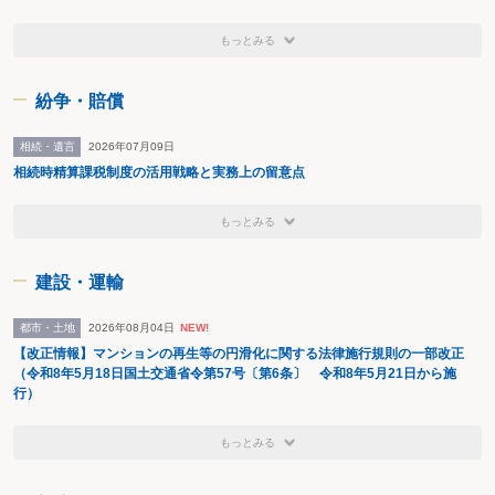
もっとみる
紛争・賠償
相続・遺言
2026年07月09日
相続時精算課税制度の活用戦略と実務上の留意点
もっとみる
建設・運輸
都市・土地
2026年08月04日
NEW!
【改正情報】マンションの再生等の円滑化に関する法律施行規則の一部改正
（令和8年5月18日国土交通省令第57号〔第6条〕 令和8年5月21日から施
行）
もっとみる