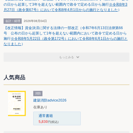
の日から起算して3年を超えない範囲内で政令で定める日から施行
※令和8年3
月27日（政令第67号）において令和8年4月1日からの施行となりました
）
会計・経理
2026年08月04日
【改正情報】資金決済に関する法律の一部改正（令和7年6月13日法律第66
号 公布の日から起算して1年を超えない範囲内において政令で定める日から
施行
※令和8年5月22日（政令第172号）において令和8年6月1日からの施行と
なりました
）
もっとみる
人気商品
消防
建築消防advice2026
在庫あり
通常書籍
5,830
円
(税込)