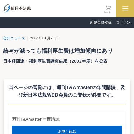
カート
新規会員登録
ログイン
会計ニュース
2004年01月21日
給与が減っても福利厚生費は増加傾向にあり
日本経団連・福利厚生費調査結果（2002年度）を公表
日本経済団体連合会（日本経団連）は１月21日、「第47回 福利厚生費調査
結果（2002年度）」を公表した。これは、日本経団連加盟業種団体所属企業及
び日本経団連会員企業を対象として行った福利厚生費に関する調査の結果を取
当ページの閲覧には、週刊T&Amasterの年間購読、
及
りまとめたもの。
これによると、企業（回答企業の平均従業員数は3,804人）が負担した福利
び新日本法規WEB会員のご登録が必要です。
厚生費は、従業員１人１ヵ月平均96,755円と前年比0.9％増加していることが
わかった。現金給与総額が前年比減少となったにも関わらず、福利厚生費は引
き続き増加していることになる。また、福利厚生費と退職金の合計は、現金給
与総額の約３分の１に相当するとの調査結果となった。
週刊T&Amaster 年間購読
詳細はこちら
http://www.keidanren.or.jp/japanese/policy/2004/009.html
お申し込み