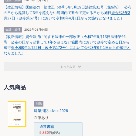
医療・薬事
2026年05月13日
たとしても、それにあわせて繰延税金資産の回収可能性について定める監査委
員会報告66号「繰延税金資産の回収可能性の判断に関する監査上の取扱い」を
【改正情報】医療法の一部改正（令和5年5月19日法律第31号〔第9条〕 公布
改訂する考えはないとの認識を示した（1月5日号3ページ及び21ページ参
の日から起算して3年を超えない範囲内で政令で定める日から施行
※令和8年3
照）。12月19日の企業会計基準委員会（ASB）においても、改訂については否
月27日（政令第67号）において令和8年4月1日からの施行となりました
）
定的な意見が支配的であったため、この問題については、改訂なしの方向性が
決定的となったといえる。
会計・経理
2026年08月04日
【改正情報】資金決済に関する法律の一部改正（令和7年6月13日法律第66
号 公布の日から起算して1年を超えない範囲内において政令で定める日から
施行
※令和8年5月22日（政令第172号）において令和8年6月1日からの施行と
なりました
）
もっとみる
人気商品
消防
建築消防advice2026
在庫あり
通常書籍
5,830
円
(税込)