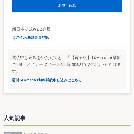
クローズアップされている銀行監査と金融庁検査の乖離に関して、近々、検討
お申し込み
チームが発足することを明らかにした。
3月中に会員に情報提供を予定
近日中に会計士協会内に発足する「監査と検査に関する調査検討チーム」で
は、1ヶ月程度、銀行監査と金融庁検査とで貸付金の評価に関してどのような
新日本法規WEB会員
乖離が存在するのかにつき情報収集し、検討結果を取りまとめたものを3月中
に協会会員に配布することを予定している。
ログイン/新規会員登録
衆議院の財務金融委員会で足利銀行の日向野元頭取が、金融庁検査において
担保資産のDCF評価が要求され116億円の追加償却が必要となったことを明ら
かにしており、必ずしもDCF評価を要求しない銀行監査とのずれが問題となっ
ている。そこで、3月決算を目前に問題点を調査・整理する必要が生じ、検討
試読申し込みをいただくと、「【電子版】T&Amaster最新
チームの発足となった。
号1冊」と当データベースが2週間無料でお試しいただけま
なお、奥山会長は、銀行監査と金融庁検査は目的や目線、投入される人員数
す。
に違いがあることから、ずれが生じることはやむを得ないとの考え方を示し
た。もっとも、そのずれがあまりに大きすぎることが財務金融委員会でも問題
週刊T&Amaster無料試読申し込みはこちら
視されたばかり。足銀監査の妥当性は、今後様々な局面で問題視されることと
なろう。
計算鑑定人マニュアル最終版が公表
また、経営研究調査会研究報告第15号「計算鑑定人マニュアル」も公表され
た。これは、平成14年7月29日に公表された「計算鑑定人マニュアル（中間報
告）」の最終答申。特許法の改正により設けられた計算鑑定人制度に、公認会
計士が選出された場合の計算鑑定等のガイドラインが示されている。
人気記事
委員会報告66号の改訂の予定無し
さらに奥山会長は、欠損金の繰越期間が7年に延長される税制改正が実現し