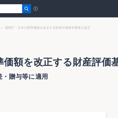
国税庁・立木の標準価額を改正する財産評価基本通達を改正
準価額を改正する財産評価
続・贈与等に適用
一部改正について（法令解釈通達）」を公表した（課評2－3
。これは、立木評価の一層の適正化を図る観点から、標準伐期に達
成16年１月１日以後の相続、遺贈又は贈与により取得した財