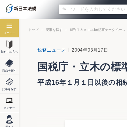
トップ
記事を探す
週刊Ｔ＆Ａ master記事データベース
メニュー
税務ニュース
2004年03月17日
初めての方へ
国税庁・立木の標
商品を探す
平成16年１月１日以後の相
記事を探す
セミナー
国税庁は３月17日、「財産評価基本通達の
－2 課審6－3 平成16年2月25日付）
幼齢立木の評価方法の改正を行ったもの。平
ガイド