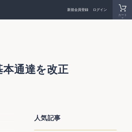
新規会員登録
ログイン
カート
基本通達を改正
 課資2
人気記事
しない
産の評