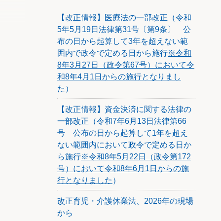
【改正情報】医療法の一部改正（令和
当額で
5年5月19日法律第31号〔第9条〕 公
地方公
布の日から起算して3年を超えない範
囲内で政令で定める日から施行
※令和
8年3月27日（政令第67号）において令
和8年4月1日からの施行となりまし
た
）
【改正情報】資金決済に関する法律の
一部改正（令和7年6月13日法律第66
号 公布の日から起算して1年を超え
ない範囲内において政令で定める日か
ら施行
※令和8年5月22日（政令第172
号）において令和8年6月1日からの施
行となりました
）
改正育児・介護休業法、2026年の現場
から