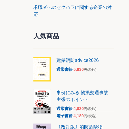
求職者へのセクハラに関する企業の対
応
人気商品
建築消防advice2026
通常書籍
5,830
円
(税込)
事例にみる 物損交通事故
主張のポイント
通常書籍
4,620
円
(税込)
電子書籍
4,180
円
(税込)
〔改訂版〕消防危険物