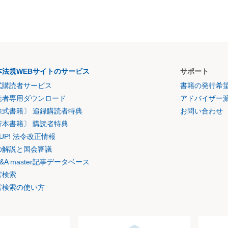
本法規WEBサイトのサービス
サポート
式購読者サービス
書籍の発行希
読者専用ダウンロード
アドバイザー
除式書籍〕 追録購読者特典
お問い合わせ
行本書籍〕 購読者特典
K UP! 法令改正情報
の解説と国会審議
&A master記事データベース
官検索
官検索の使い方