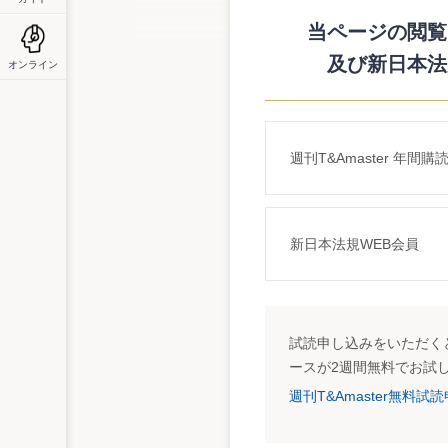
価に適用されることになる。
国等からの補助金を控除
当ページの閲覧に
例えば、樹齢１年以下の立木については、
及び新日本法
オンライン
評価することになるが、この場合の費用現
共団体から交付される補助金の額に相当す
http://www.nta.go.jp/category/tutatu/kobetu/z
週刊T&Amaster 年間購
新日本法規WEB会員
試読申し込みをいただくと
ースが2週間無料でお試
週刊T&Amaster無料