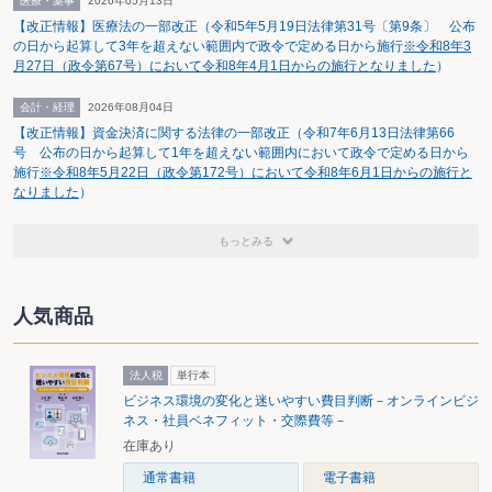
医療・薬事
2026年05月13日
度税制改正での大きな議論となりそうだ。
【改正情報】医療法の一部改正（令和5年5月19日法律第31号〔第9条〕 公布
の日から起算して3年を超えない範囲内で政令で定める日から施行
※令和8年3
月27日（政令第67号）において令和8年4月1日からの施行となりました
）
会計・経理
2026年08月04日
【改正情報】資金決済に関する法律の一部改正（令和7年6月13日法律第66
号 公布の日から起算して1年を超えない範囲内において政令で定める日から
施行
※令和8年5月22日（政令第172号）において令和8年6月1日からの施行と
なりました
）
もっとみる
人気商品
法人税
単行本
ビジネス環境の変化と迷いやすい費目判断－オンラインビジ
ネス・社員ベネフィット・交際費等－
在庫あり
通常書籍
電子書籍