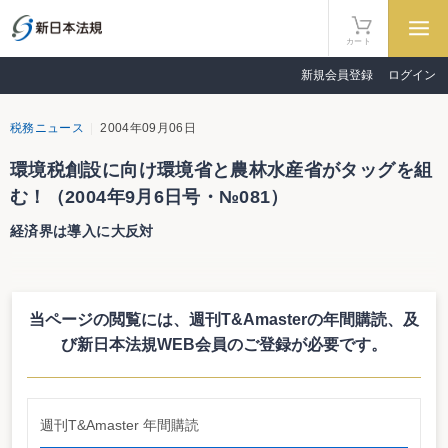
カート
新規会員登録
ログイン
税務ニュース
2004年09月06日
環境税創設に向け環境省と農林水産省がタッグを組
む！（2004年9月6日号・№081）
経済界は導入に大反対
環境税創設に向け環境省と農林水産省がタッグを組む！
経済界は導入に大反対
当ページの閲覧には、週刊T&Amasterの年間購読、
及
環境省は平成17年度税制改正要望において、地球温暖化対策を推進するた
め、環境税（仮称）の創設を盛り込んだ。また、農林水産省でも森林吸収源対
び新日本法規WEB会員のご登録が必要です。
策を目的として、環境税の創設を平成17年度税制改正要望に明記した。経済界
を中心として反対意見が強い環境税だが、環境省及び農林水産省がタッグを組
んだことで、環境税の導入が現実味を帯びてきた。
税率や課税標準は明記されず
週刊T&Amaster 年間購読
環境省は平成17年度税制改正要望に、環境税の創設等、必要な税制上の措置