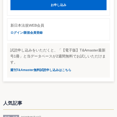
を講じることを明記した。ただ、具体的な税率や課税標準などは明らかにされ
お申し込み
ておらず、今後の議論を待つことになる。
環境省の中央環境審議会が8月30日に公表した「温暖化対策税制とこれに関
連する施策に関する中間取りまとめ」では、企業の国際競争力を失うといった
指摘があるものの、温暖化対策税制は有力な手段であると明記している（※中
間報告では名称を温暖化対策税と明記）。温暖化対策税は、温室効果ガスの排
新日本法規WEB会員
出又は化石燃料の消費に対して課税することで、化石燃料を政策的に割高にす
ログイン/新規会員登録
る仕組みであるとしている。
中間報告においても、税制改正要望と同じく具体的な仕組みは明記されなか
ったものの、炭素1トン当たり約3,400円（税収約9,500億円）の低率の課税に
加え、その税収を効率的に温暖化対策に用いることにより、2010年において、
試読申し込みをいただくと、「【電子版】T&Amaster最新
二酸化炭素の排出量を1990年と比べて2％削減することが可能としている。
号1冊」と当データベースが2週間無料でお試しいただけま
どの時点で課税するか
す。
また、環境税導入の際に問題となるのは税率の他、化石燃料への課税をどの
段階で行うかという点が挙げられる。現時点では、化石燃料の輸入時点又は採
週刊T&Amaster無料試読申し込みはこちら
取場からの採取時点で課税を行う「最上流課税」、化石燃料の製造場からの出
荷時点で課税を行う「上流課税」、化石燃料の消費者への供給時点で課税を行
う「下流課税」が挙げられる。
下流課税については、平成19年度税制改正において消費税の税率引き上げ議
論が控えていることから、財務省側は難色を示している模様。また、最上流課
税及び上流課税については、消費者に対する価格転嫁の問題もあり、企業側か
ら猛反発を受けている状況だ。
人気記事
経済界では、そもそも「先に税ありき」とする議論に反対している他、石油
石炭税の使途が明確でない中、さらに財源を付けたとしても、果たして温暖化
対策に寄与するのかといった疑問の声も挙がっている。環境税については、前
述の通り、その仕組みや導入時期等が明らかになっていないものの、平成17年