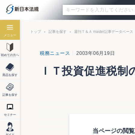
トップ
記事を探す
週刊Ｔ＆Ａ master記事データベース
メニュー
税務ニュース
2003年06月19日
初めての方へ
ＩＴ投資促進税制
商品を探す
記事を探す
下記の取得設備等について、ＩＴ投資促進
セミナー
平成15年4月期
取得日
取得資産の種類・名
当ページの閲覧に
事業供用日
ガイド