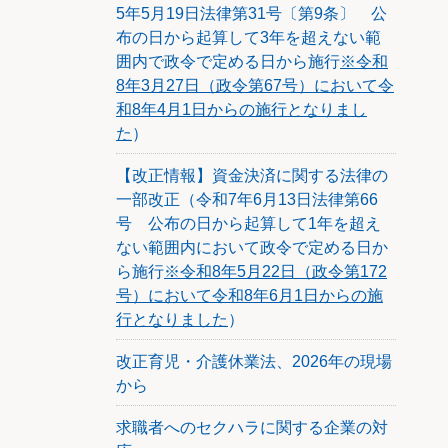
5年5月19日法律第31号〔第9条〕 公
0.369
布の日から起算して3年を超えない範
0.369
囲内で政令で定める日から施行
※令和
0.206
8年3月27日（政令第67号）において令
0.200
和8年4月1日からの施行となりまし
－
た
）
5年間
【改正情報】資金決済に関する法律の
一部改正（令和7年6月13日法律第66
号 公布の日から起算して1年を超え
ない範囲内において政令で定める日か
ら施行
※令和8年5月22日（政令第172
号）において令和8年6月1日からの施
行となりました
）
改正育児・介護休業法、2026年の現場
から
求職者へのセクハラに関する企業の対