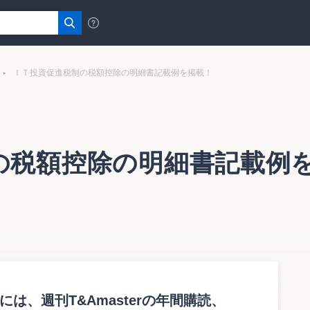
ＩＴ投資促進税制の税額控除の明細書記載例を掲載！
の税額控除の明細書記載例
税制の税額控除を適用する場合の記載例を作成してみよう。
称
台数
取得価額
法定耐用年数
償却率
は、週刊T&Amasterの年間購読、