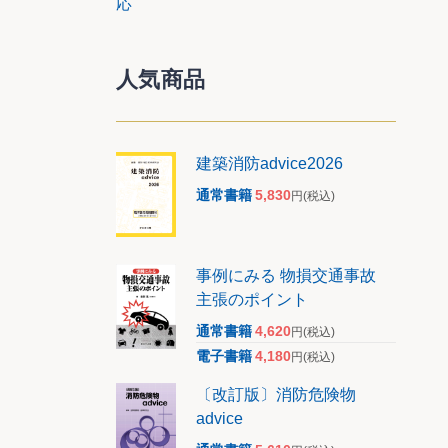
応
人気商品
建築消防advice2026
通常書籍
5,830
円
(税込)
事例にみる 物損交通事故
主張のポイント
通常書籍
4,620
円
(税込)
電子書籍
4,180
円
(税込)
〔改訂版〕消防危険物
advice