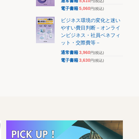
通常書籍
5,610
円
(税込)
電子書籍
5,060
円
(税込)
ビジネス環境の変化と迷い
やすい費目判断－オンライ
ンビジネス・社員ベネフィ
ット・交際費等－
通常書籍
3,960
円
(税込)
電子書籍
3,630
円
(税込)