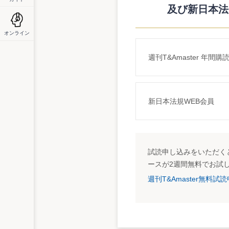
Ｈ15.2.15
デジタル複写機
及び新日本法
Ｈ15.2.20
ファクシミリ
Ｈ15.3.10
インターネット電話設備
オンライン
Ｈ15.3.18
自社利用ソフトウエア
週刊T&Amaster 年間購
Ｈ15.4.10
コンピューター設備（＊）
（＊）コンピューター設備は、サーバーを平成
リースしたものである。
新日本法規WEB会員
・当社（Ｔ＆Ａ社）は資本金3億円以下の青
・ファクシミリについて、一括償却資産の
・ソフトウエアは、取得価額の要件（取得価
・当期の所得に対する法人税額は、200万
試読申し込みをいただくと
ースが2週間無料でお試
週刊T&Amaster無料