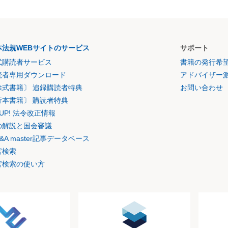
本法規WEBサイトのサービス
サポート
式購読者サービス
書籍の発行希
読者専用ダウンロード
アドバイザー
除式書籍〕 追録購読者特典
お問い合わせ
行本書籍〕 購読者特典
K UP! 法令改正情報
の解説と国会審議
&A master記事データベース
官検索
官検索の使い方