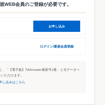
1
720,000
5
規WEB会員のご登録が必要です。
1
150,000
5
1
2,200,000
10
1
550,000
5
読
お申し込み
1
2,400,000
5
15年4月より月額リース料4万円（リース総額 240万円）で
ログイン/新規会員登録
色申告法人
対象としない。
額の合計額70万円以上）を充足していない。
円とする。
、「【電子版】T&Amaster最新号1冊」と当データベ
しいただけます。
試読申し込みはこちら