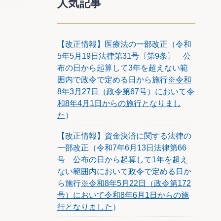
人気記事
【改正情報】医療法の一部改正（令和
5年5月19日法律第31号〔第9条〕 公
7割評
る客観
布の日から起算して3年を超えない範
、東京
囲内で政令で定める日から施行
※令和
8年3月27日（政令第67号）において令
和8年4月1日からの施行となりまし
3号）
た
）
公示価格
【改正情報】資金決済に関する法律の
一部改正（令和7年6月13日法律第66
号 公布の日から起算して1年を超え
ない範囲内において政令で定める日か
」と題す
ら施行
※令和8年5月22日（政令第172
号）において令和8年6月1日からの施
の下落傾
行となりました
）