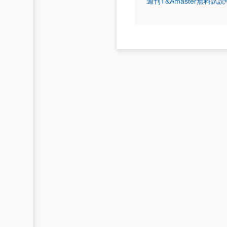
週刊T&Amaster無料
第1審では、7割評価の違法性も争点だった
この訴訟が提起されたのは、平成6年度（
われ、負担調整措置が採用されたものの、
断を求めるものであった。当時、バブル崩
地価の急上昇・固定資産税の7割評価の導
地価格の下落については、実質基準日（平成
という極めて厳しい状況にあった。
東京都千代田区三崎町の本件宅地では、東
した評価額に対して9.2倍を超える評価額
おける土地価格から、近傍宅地の公示価格で
額には、反映されない事態となっていた。
納税者は平成6年度登録価格について審査
たが、なお、その価格に不服があるとして平
者）は、「7割評価通達」の違法性ととも
補正率（3割を限度）の不当（違法）性を主
原告（納税者）
評価基準及び取扱要領に合致して
いるかどうかだけでなく評価基準