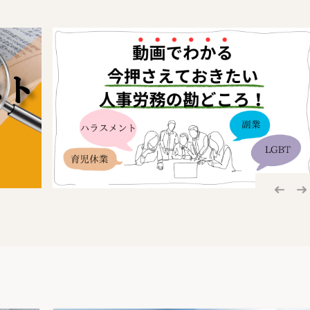
日）としていたことを改
年前の時点である平成5年
を評価時点としたことは
旨に合致し、合理的根拠
る。
な時価」を固定資産税の価格としていること等から、「7割評
主張に言及することなく、「適正な時価」に基づく課税が行わ
を容認した。さらに、「適正な時価」は、客観的に観念されるべ
賦課期日（平成6年1月1日）までの時点修正率を32％の下落と
部分があるとし、賦課期日における適正な時価を超える部分の違
審で認容された評価額の減少は金額的にわずかであり、訴訟費用
。（H8.9.11東京地裁平成07（行ウ）235）
が控訴