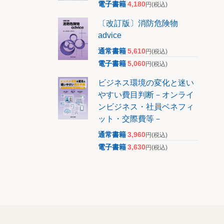
電子書籍
4,180
円
(税込)
に基づい
価した。
〔改訂版〕消防危険物
advice
通常書籍
5,610
円
(税込)
の価格の
電子書籍
5,060
円
(税込)
を要す
ビジネス環境の変化と迷い
手続き的
やすい費目判断－オンライ
は、賦課
ンビジネス・社員ベネフィ
る合理的
ット・交際費等－
点の時価
通常書籍
3,960
円
(税込)
おける当
電子書籍
3,630
円
(税込)
を当然に
れる。平
し、地価
考慮し、
れまで評
期日の1
の7月1