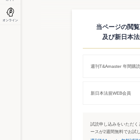
評価額決定のための『適正な時価』・『基
オンライン
最高裁、固定資産税の時価を上回る評価の
当ページの閲覧に
及び新日本法
最高裁判所第一小法廷（甲斐中辰夫裁判長）
価通達（※）」・「時点修正通知（※）」
的な交換価値を超える部分には、違法があ
都固定資産評価審査委員会（「審査委員会」
（※）7割評価通達
週刊T&Amaster 年間購
自治事務次官が平成6年度の評価替えに当り、各都道府
宅地の評価に当っては、地価公示価格等の一定割合（
の2－3割とされていた評価額が公示価格の7割程度と
新日本法規WEB会員
（※）時点修正通知
自治省担当官が平成6年度の評価替えに当り、各都道
る通知（平成4.11.26自治評第28号）
試読申し込みをいただくと
平成6年度の評価替えは平成4年7月1日を価格調査基
ースが2週間無料でお試
向に鑑み、平成5年1月1日時点の地価動向を勘案する