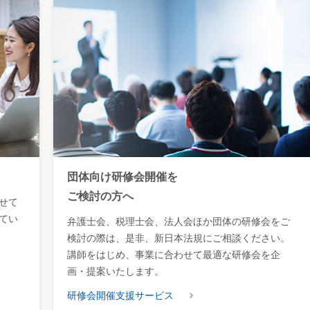
価」及び「適正な時価の算定基準日」「事情判決の必要性」
は、当年の2月末日までに決定しなければならない（地法410
を考慮すると、第1審判決の言う「基準年度の賦課期日での適正
たのだろう。
どのように算定するかについては、土地の評価を行う必要の
法、地方税法）の趣旨ごとに評価の方法が決定されており、そ
概念は、当該法律の規定する評価方法によって決定される価格
1⑤）に規定する適正な時価は、評価基準に基づいて評価した
格をいうものと解すべきではないとしている。
法は登録価格の基準日を特定しておらず、登録価格の基準日
ると主張した。
団体向け研修会開催を
公の利益に著しい障害を及ぼすことは明らかであり、一方、
、これらの事情を考慮して、「事情判決」を求めている。
ご検討の方へ
せて
に客観的時価と適正な時価とを対立的に判断するものではな
てい
弁護士会、税理士会、法人会ほか団体の研修会をご
標準は基準年度に係る賦課期日（平成6年1月1日）における価格
検討の際は、是非、新日本法規にご相談ください。
り、文言上、基準年度に係る賦課期日における価格、すなわち
準とする趣旨であることは明らかであるとし、いずれも控訴人
講師をはじめ、事業に合わせて最適な研修会を企
画・提案いたします。
本判決によっても、被控訴人の登録価格が変更されるに止ま
研修会開催支援サービス
れたすべての土地の固定資産課税台帳登録価格を変更しなけれ