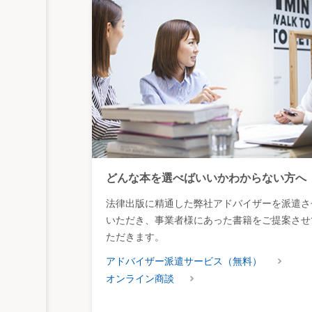
被告（審査委員会）は控訴し、「適正な時
いて、さらに主張した。固定資産税の価格等
評価額決定までの評価事務の手続的な制約
価」の算定には、容認できない部分があっ
控訴人（審査委員会）は、「土地の価格を
度（地価公示法、相続税法、国土利用計画
の法律に基づいて算出される土地の価格の
う。」と主張した。そして、地方税法（34
ることが相当であり、客観的時価による価
また、適正な時価の算定基準日について、
とするかについては、評価基準に委ねてい
どんな本を選べばいいかわからない方へ
さらに、本件審査決定を取消すとすると、
人には何らの損害も生じないのであるから
法律出版に精通した弊社アドバイザーを派遣さ
控訴審（東京高裁）は、控訴人主張のよう
いただき、事業者様にあった書籍をご提案させ
て、また、法349条は、固定資産税の課税
ただきます。
台帳等に登録されたものとすると定めてお
時価を土地台帳等に登録し、これを課税標
アドバイザー派遣サービス（無料）
を斥けている。
オンライン商談
さらに、事情判決の必要性については、「
然に本件標準宅地甲の価格に基づき算定さ