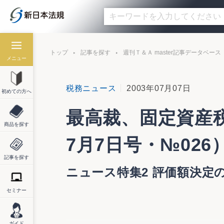
トップ
記事を探す
週刊Ｔ＆Ａ master記事データベース
メニュー
税務ニュース
2003年07月07日
初めての方へ
最高裁、固定資産税
商品を探す
7月7日号・№026
記事を探す
ニュース特集2 評価額決定
セミナー
ニュース特集2
ガイド