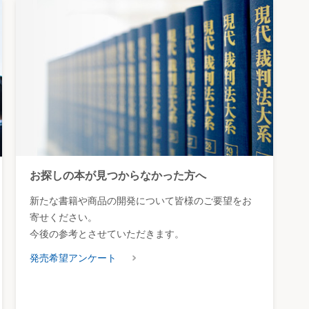
等につ
①）。
な時
ある制
れぞれ
をい
価格とす
をいつ
お探しの本が見つからなかった方へ
被控訴
新たな書籍や商品の開発について皆様のご要望をお
いとし
寄せください。
で土地
今後の参考とさせていただきます。
適正な
の主張
発売希望アンケート
り、当
ばなら