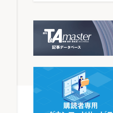
ないことになるものではなく、・・・・・
い。」として控訴人の主張を斥けた。（H10.5
「適正な時価」・「基準日」の意義明確化
最高裁では、「適正な時価」「基準日」と
た。固定資産税評価額を巡る訴訟は、各地
価」・「基準日」が明確となった意義は大
た、課税当局には、土地価格の変動に対し
「審査決定の取消し」ではなく、「違法部
最高裁判決では、審査委員会の価格決定に
価値を超える部分を違法として取消した第
第1審（東京地裁）は、「審査委員会の審
委員会に審査決定を行わせた上で改めて登
と言及した上で、「違法の理由が審査手続
査のやり直しを求めるのが相当である場合
うべきである。」として、審査委員会に審
このような判断は、迅速な法的解決が図れ
分であることを露呈させたものといえる。