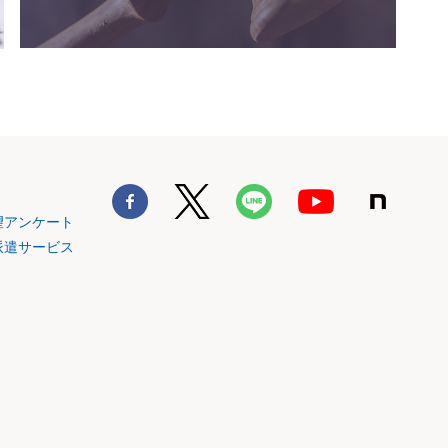
の分、審
の法理
望アンケート
派遣サービス