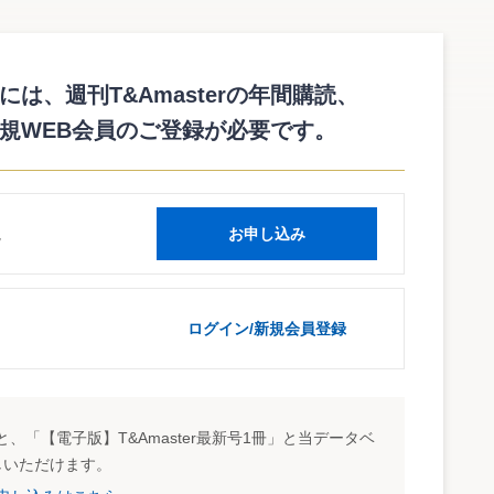
準日』を認めず
違法判決を是認！
は、週刊T&Amasterの年間購読、
規WEB会員のご登録が必要です。
は、平成15年6月26日、固定資産評価基準に係るいわゆる「
等を適用して算定された土地の価格決定のうち賦課期日におけ
ると判示し、原審（東京高等裁判所）の判断を正当と是認して
）の上告を棄却した（平成10年（行ヒ）第41号）。
読
お申し込み
県知事あてに発した取扱通達を一部改正する旨の通知（平成4.1.22自治固第
当分の間7割程度とする。）を目途とする旨が付け加えられた。これにより、
なった。
ログイン/新規会員登録
府県担当官あてに発した「平成6年度評価替え（土地）に伴う取扱いについて
、「【電子版】T&Amaster最新号1冊」と当データベ
準日とし、その価格の7割程度を目標に評価の均衡化・適正化を図るが、地価
しいただけます。
ことにした。