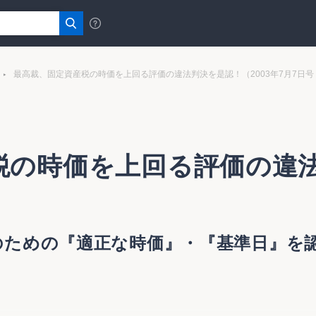
最高裁、固定資産税の時価を上回る評価の違法判決を是認！（2003年7月7日号・
の時価を上回る評価の違法
）
のための『適正な時価』・『基準日』を