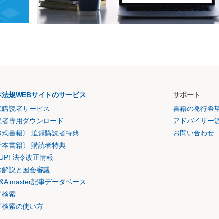
いて争われる国税の課税処分とは、争訟の方式が異なるし、そ
えられている。審査委員会の法的整備・判決による部分取消し
か。
本法規WEBサイトのサービス
サポート
式購読者サービス
書籍の発行希
読者専用ダウンロード
アドバイザー
除式書籍〕 追録購読者特典
お問い合わせ
行本書籍〕 購読者特典
K UP! 法令改正情報
の解説と国会審議
&A master記事データベース
官検索
官検索の使い方