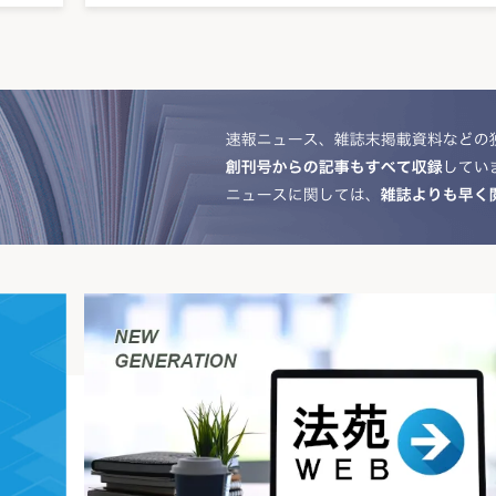
、本件処分の取消しが公共の福祉に適合しないと認める余地は
.27東京高裁平成08（行コ）118）
は、類似案件への影響必至
もに、原審（東京高裁）の判断を是認し、上告代理人の論旨
で多数提起されており、固定資産税評価額決定に係る「適正な
きなものである。重要な先例が確立されたと見るべきであろう
てきめこまやかな評価額を付していく努力が求められることに
分の取消」を容認
違法があるとして、「審査決定の取消し」ではなく、客観的
一審の判決をそのまま認めている。
査決定に違法がある場合には、常に審査決定の全部を取消して
録価格等の修正手続きとらせるべきであるという見解も成り立
きの違法である場合や内容の違法であっても例外的に審査委員
を除いては、審査決定のうちの違法な部分のみを取消せば足り
査のやり直しを求めず、超過部分（違法部分）のみを取消した
るという意味で意義があるが、審査委員会の法的な位置付け
審査委員会は裁決機関であり、訴訟では審査委員会の決定につ