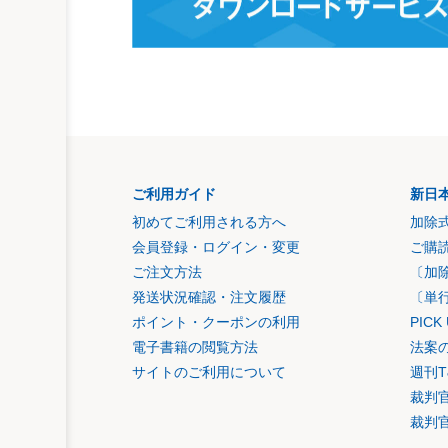
われる（地法434）。原則的に原処分につ
査委員会には当事者能力が認められると考
解明も本判決が示唆する課題ではなかろう
ご利用ガイド
新日
初めてご利用される方へ
加除
会員登録・ログイン・変更
ご購
ご注文方法
〔加
発送状況確認・注文履歴
〔単
ポイント・クーポンの利用
PIC
電子書籍の閲覧方法
法案
サイトのご利用について
週刊T
裁判
裁判