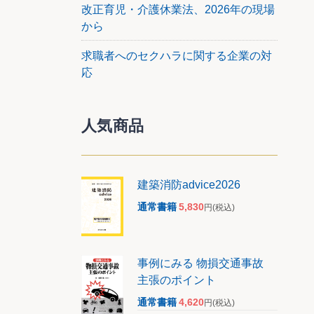
改正育児・介護休業法、2026年の現場
から
」が行
求職者へのセクハラに関する企業の対
違法判
応
ル期の
伴う土
されない
人気商品
前に付
時点に
産税評価
建築消防advice2026
行われ
通常書籍
5,830
円
(税込)
納税
の減価
。
事例にみる 物損交通事故
）
主張のポイント
を取り込
通常書籍
4,620
円
(税込)
通知、平