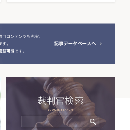
な
を斥け
時
。ま
なる。
な交換
、審査
つ。」
会に審
るとい
。
が不十
いて争