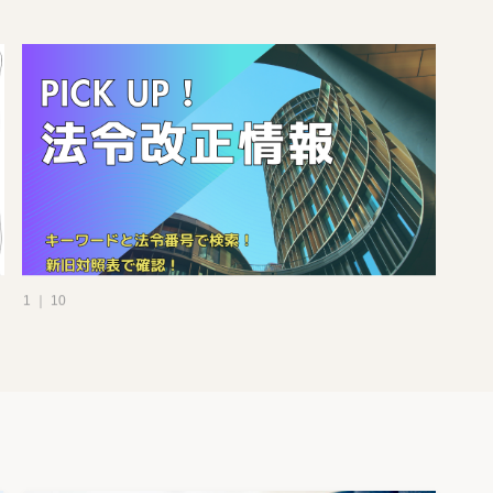
めて、1
1月1日
、法の趣
を有す
価通
1 ｜ 10
れるべ
き価格
した上
法を認
もその