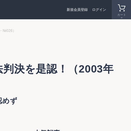
新規会員登録
ログイン
カート
№026）
判決を是認！（2003年
認めず