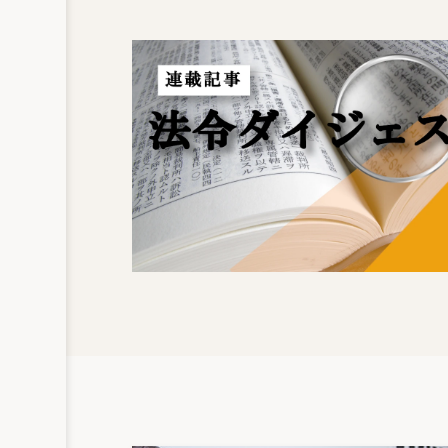
程度下落したと考えるのが妥当で
ある。平成5年1月1日時点の公示
価格等の7割評価では、賦課期日
時点の路線価の段階で、地価公示
価格を上回る「逆転現象」を生じ
させていることになり、本件価格
決定が違法であることは明らかで
ある。
第1審（東京地裁）は、地方税法が「適正
達」の租税法律主義に反するという原告側
きであるとし、「7割評価通達」の合理性
であるとし、基準日（平成5年1月1日）から
で、7割評価では賦課期日の時価を超える
めた判決を下した。原告の主張により第1
大半を（39/40）を原告が負担するものである
評価額決定の実務上の問題から審査委員会