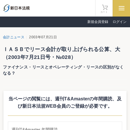
カート
新規会員登録
ログイン
会計ニュース
2003年07月21日
ＩＡＳＢでリース会計が取り上げられる公算、大
（2003年7月21日号・№028）
ファイナンス・リースとオペレーティング・リースの区別がなく
なる？
IASBでリース会計が取り上げられる公算、大
ファイナンス・リースとオペレーティング・リースの区別がなくなる？
当ページの閲覧には、週刊T&Amasterの年間購読、
及
国際会計基準審議会（IASB）において、本年中にリース会計が取り上げられ
る公算が大であることがわかった。これは、7月8日のASB（企業会計基準委員
び新日本法規WEB会員のご登録が必要です。
会）・リース会計専門委員会において、IASBの山田辰己理事が明らかにしたも
の。同理事によると「可能性は9割9分」としている。
2007年前半に公開草案か？
現在、IASBにおいては、リサーチ・プロジェクトとして英国ASBによりリー
週刊T&Amaster 年間購読