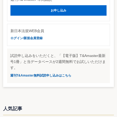
スの会計処理方法の研究が進められている。そこでは、ファイナンス・リース
とオペレーティング・リースを区別せず、「使用権」の移転があった借手はオ
お申し込み
ン・バランス処理が必要となる案が提示されている。仮に本年中にIASBでリー
ス会計が取り上げられれば、英国ASBによる案をたたき台として審議が進めら
れ、2007年前半頃を目処に公開草案が出される見込み。
現在、我が国のASB及びASBのリース会計専門委員会では所有権移転外ファ
イナンス・リースのオン・バランス化を巡り議論が交わされている。IASBの動
新日本法規WEB会員
きは我が国のASBにおける議論に直接的な影響を与えるものではないものの、
ログイン/新規会員登録
2005年問題（EUでの全面的な国際会計基準適用：本誌7月14日号（27号）参
照）もあり、今後ともIASBの動向は目が離せないといえよう。
試読申し込みをいただくと、「【電子版】T&Amaster最新
号1冊」と当データベースが2週間無料でお試しいただけま
す。
週刊T&Amaster無料試読申し込みはこちら
人気記事