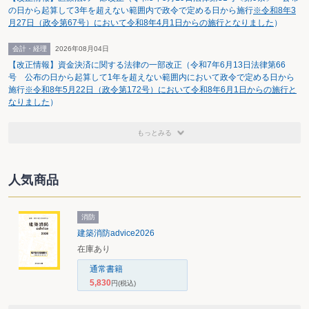
の日から起算して3年を超えない範囲内で政令で定める日から施行
※令和8年3
月27日（政令第67号）において令和8年4月1日からの施行となりました
）
会計・経理
2026年08月04日
【改正情報】資金決済に関する法律の一部改正（令和7年6月13日法律第66
号 公布の日から起算して1年を超えない範囲内において政令で定める日から
施行
※令和8年5月22日（政令第172号）において令和8年6月1日からの施行と
なりました
）
もっとみる
人気商品
消防
建築消防advice2026
在庫あり
通常書籍
5,830
円
(税込)