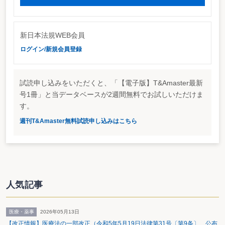
響を受け、駅前の中小小売店舗が閉鎖を余儀なくされる等により、引き続き大
きな下落を続けている地区もある。
東京都はピーク時の３５％に
東京都の路線価が最も高かったのは平成４年分の36,500千円。１５年分は
新日本法規WEB会員
12,720千円なので、ピーク時の実に３４．８％まで下がっていることになる。
ログイン/新規会員登録
横浜市や千葉市の下落率はそれ以上で、横浜市はピーク時（平成４年分）の１
８．７％（18,040千円→3,370千円）、千葉市に至っては１５．３％（9,080千
円→1,390千円）しかない。
試読申し込みをいただくと、「【電子版】T&Amaster最新
号1冊」と当データベースが2週間無料でお試しいただけま
す。
週刊T&Amaster無料試読申し込みはこちら
人気記事
医療・薬事
2026年05月13日
【改正情報】医療法の一部改正（令和5年5月19日法律第31号〔第9条〕 公布