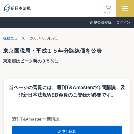
カート
新規会員登録
ログイン
税務ニュース
2003年08月02日
東京国税局・平成１５年分路線価を公表
東京都はピーク時の３５％に
東京国税局は平成１５年分の路線価を公表した。
下落傾向は続くも都心部で上昇に転じるところも
当ページの閲覧には、週刊T&Amasterの年間購読、
及
これによると、全体としては下落しているものの、下落幅が５％未満の地点
は１４年分が２１地点であったのに対し、１５年分は３２地点と下落幅の縮小
び新日本法規WEB会員のご登録が必要です。
している地点が増加していることが分った。
なお、銀座・丸の内・大手町といった都心部では、海外ブランド店舗の進出
等により繁華性が増し、昨年に引き続き上昇している。また、立川等再開発地
区や田園調布等交通基盤の整備が行われた地区でも昨年に引き続き上昇又は横
週刊T&Amaster 年間購読
ばいとなっている。
都心部とは対照的なのが周辺部。木更津署（▲20.0％）や小田原署
（▲15.1％）管内のように、大規模商業施設の撤退や郊外型量販店の進出の影
お申し込み