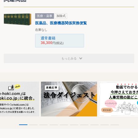
医療・薬事
加除式
医薬品、医療機器関係実務便覧
在庫なし
通常書籍
36,300
円
(税込)
もっとみる