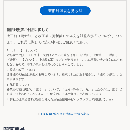
新旧対照表を見る
新旧対照表ご利用に際して
改正前（更新前）と改正後（更新後）の条文を対照表形式でご紹介してい
ます。ご利用に際しては次の事項にご留意ください。
《 》・【 】について
対照表中には、《 》や【 】で囲まれている箇所（例：《合成》、《数式》、《横》、
《振分》、【ブレス】、【体裁加工】など）があります。これは実際の法令条文には存在
しないもので、本来の表示とは異なることを示しています。
様式の改正について
各種様式の改正は掲載を省略しています。様式に改正がある場合は、「様式〔省略〕」と
表示されます。
施行日について
各条文の前に掲げた「施行日」について、「元号○年○月九十九日」とあるのは、施行日が
正式に決定されていないもので、便宜的に「九十九日」と表示しています。
弊社の編集担当者が独自に選んだ法改正情報をピックアップして掲載しています。
PICK UP!法令改正情報の一覧へ戻る
関連商品