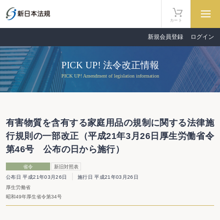
カート
新規会員登録
ログイン
PICK UP! 法令改正情報
PICK UP! Amendment of legislation information
有害物質を含有する家庭用品の規制に関する法律施
行規則の一部改正（平成21年3月26日厚生労働省令
第46号 公布の日から施行）
省令
新旧対照表
公布日 平成21年03月26日
施行日 平成21年03月26日
厚生労働省
昭和49年厚生省令第34号