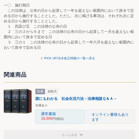
一〇 施行期日
この法律は、公布の日から起算して一年を超えない範囲内において政令で定
める日から施行することとした。ただし、次に掲げる事項は、それぞれ次に定
める日から施行することとした。
１ 四及び五 この法律の公布の日
２ 三の２から６まで この法律の公布の日から起算して一月を超えない範
囲内において政令で定める日
３ 三の１ この法律の公布の日から起算して一年六月を超えない範囲内に
おいて政令で定める日
PICK UP!法令改正情報の一覧へ戻る
関連商品
民事
加除式
誰にもわかる 社会生活六法－法律相談Ｑ＆Ａ－
在庫あり
通常書籍
オンライン書籍もあり
16,500
円
(税込)
ます
もっとみる