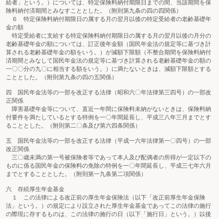
給者」という。）については、特定保険料納付期限日までの間、当該期間を保
険料納付済期間とみなすこととした。（附則第九条の四の四関係）
６ 特定保険料納付期限日の属する月の翌月以後の特定受給者の老齢基礎年
金の額
特定受給者に支給する特定保険料納付期限日の属する月の翌月以後の月分の
老齢基礎年金の額については、訂正後年金額（国民年金法の規定等に基づき計
算される老齢基礎年金の額をいう。）が減額下限額（不整合期間を保険料納付
済期間とみなして国民年金法の規定等に基づき計算される老齢基礎年金の額の
一〇〇分の九〇に相当する額をいう。）に満たないときは、減額下限額とする
こととした。（附則第九条の四の五関係）
四 国民年金法等の一部を改正する法律（昭和六〇年法律第三四号）の一部改
正関係
障害基礎年金等について、直近一年間に保険料未納がないときは、保険料納
付要件を満たしているとする特例を一〇年間延長し、平成三八年三月までとす
ることとした。（附則第二〇条及び第六四条関係）
五 国民年金法等の一部を改正する法律（平成一六年法律第一〇四号）の一部
改正関係
三〇歳未満の第一号被保険者等であって本人及び配偶者の所得が一定以下の
ものに係る国民年金の保険料の免除の特例を一〇年間延長し、平成三七年六月
までとすることとした。（附則第一九条第二項関係）
六 存続厚生年金基金
１ この法律による改正前の厚生年金保険法（以下「改正前厚生年金保険
法」という。）の規定により設立された厚生年金基金であってこの法律の施行
の際現に存するものは、この法律の施行の日（以下「施行日」という。）以後