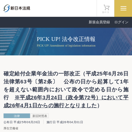
カート
新規会員登録
ログイン
PICK UP! 法令改正情報
PICK UP! Amendment of legislation information
確定給付企業年金法の一部改正（平成25年6月26日
法律第63号〔第2条〕 公布の日から起算して1年
を超えない範囲内において政令で定める日から施
行
※平成26年3月24日（政令第72号）において平
成26年4月1日からの施行となりました
）
法律
新旧対照表
公布日 平成25年06月26日
施行日 平成26年04月01日
厚生労働省