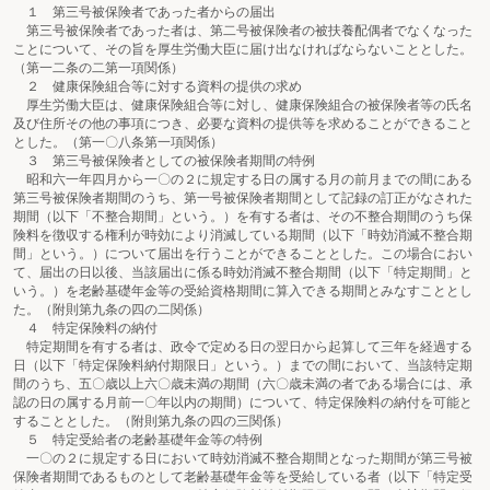
１ 第三号被保険者であった者からの届出
第三号被保険者であった者は、第二号被保険者の被扶養配偶者でなくなった
ことについて、その旨を厚生労働大臣に届け出なければならないこととした。
（第一二条の二第一項関係）
２ 健康保険組合等に対する資料の提供の求め
厚生労働大臣は、健康保険組合等に対し、健康保険組合の被保険者等の氏名
及び住所その他の事項につき、必要な資料の提供等を求めることができること
とした。（第一〇八条第一項関係）
３ 第三号被保険者としての被保険者期間の特例
昭和六一年四月から一〇の２に規定する日の属する月の前月までの間にある
第三号被保険者期間のうち、第一号被保険者期間として記録の訂正がなされた
期間（以下「不整合期間」という。）を有する者は、その不整合期間のうち保
険料を徴収する権利が時効により消滅している期間（以下「時効消滅不整合期
間」という。）について届出を行うことができることとした。この場合におい
て、届出の日以後、当該届出に係る時効消滅不整合期間（以下「特定期間」と
いう。）を老齢基礎年金等の受給資格期間に算入できる期間とみなすこととし
た。（附則第九条の四の二関係）
４ 特定保険料の納付
特定期間を有する者は、政令で定める日の翌日から起算して三年を経過する
日（以下「特定保険料納付期限日」という。）までの間において、当該特定期
間のうち、五〇歳以上六〇歳未満の期間（六〇歳未満の者である場合には、承
認の日の属する月前一〇年以内の期間）について、特定保険料の納付を可能と
することとした。（附則第九条の四の三関係）
５ 特定受給者の老齢基礎年金等の特例
一〇の２に規定する日において時効消滅不整合期間となった期間が第三号被
保険者期間であるものとして老齢基礎年金等を受給している者（以下「特定受