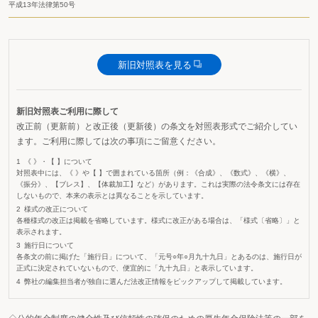
平成13年法律第50号
新旧対照表を見る
新旧対照表ご利用に際して
改正前（更新前）と改正後（更新後）の条文を対照表形式でご紹介してい
ます。ご利用に際しては次の事項にご留意ください。
《 》・【 】について
対照表中には、《 》や【 】で囲まれている箇所（例：《合成》、《数式》、《横》、
《振分》、【ブレス】、【体裁加工】など）があります。これは実際の法令条文には存在
しないもので、本来の表示とは異なることを示しています。
様式の改正について
各種様式の改正は掲載を省略しています。様式に改正がある場合は、「様式〔省略〕」と
表示されます。
施行日について
各条文の前に掲げた「施行日」について、「元号○年○月九十九日」とあるのは、施行日が
正式に決定されていないもので、便宜的に「九十九日」と表示しています。
弊社の編集担当者が独自に選んだ法改正情報をピックアップして掲載しています。