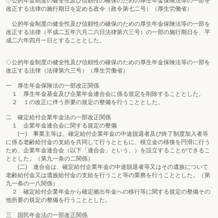
◇公的年金制度の健全性及び信頼性の確保のための厚生年金保険法等の一部を
改正する法律の施行期日を定める政令（政令第七二号）（厚生労働省）
公的年金制度の健全性及び信頼性の確保のための厚生年金保険法等の一部を
改正する法律（平成二五年六月二六日法律第六三号）の一部の施行期日を、平
成二六年四月一日とすることとした。
◇公的年金制度の健全性及び信頼性の確保のための厚生年金保険法等の一部を
改正する法律（法律第六三号）（厚生労働省）
一 厚生年金保険法の一部改正関係
１ 厚生年金基金及び企業年金連合会に係る規定を削除することとした。
２ １の改正に伴う所要の規定の整備を行うこととした。
二 確定給付企業年金法の一部改正関係
１ 企業年金連合会に関する規定の整備
(一) 事業主等は、確定給付企業年金の中途脱退者及び終了制度加入者等
に係る老齢給付金の支給を共同して行うとともに、積立金の移換を円滑に行う
ため、企業年金連合会（以下「連合会」という。）を設立することができるこ
ととした。（第九一条の二関係）
(二) 連合会は、確定給付企業年金の中途脱退者等又はその遺族について
老齢給付金又は遺族給付金の支給を行うこと等の業務を行うこととした。（第
九一条の一八関係）
２ 確定給付企業年金から確定拠出年金への移行等に関する規定の整備その
他所要の規定の整備を行うこととした。
三 国民年金法の一部改正関係