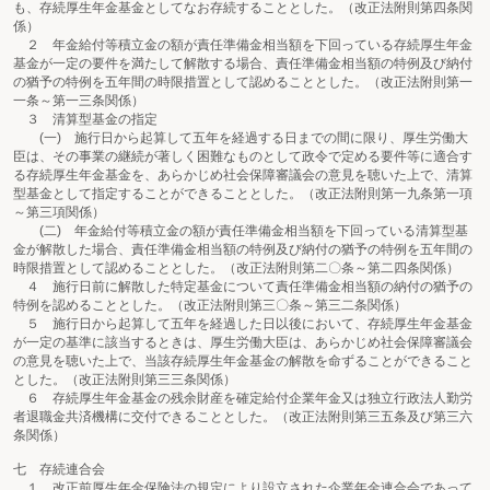
も、存続厚生年金基金としてなお存続することとした。（改正法附則第四条関
係）
２ 年金給付等積立金の額が責任準備金相当額を下回っている存続厚生年金
基金が一定の要件を満たして解散する場合、責任準備金相当額の特例及び納付
の猶予の特例を五年間の時限措置として認めることとした。（改正法附則第一
一条～第一三条関係）
３ 清算型基金の指定
(一) 施行日から起算して五年を経過する日までの間に限り、厚生労働大
臣は、その事業の継続が著しく困難なものとして政令で定める要件等に適合す
る存続厚生年金基金を、あらかじめ社会保障審議会の意見を聴いた上で、清算
型基金として指定することができることとした。（改正法附則第一九条第一項
～第三項関係）
(二) 年金給付等積立金の額が責任準備金相当額を下回っている清算型基
金が解散した場合、責任準備金相当額の特例及び納付の猶予の特例を五年間の
時限措置として認めることとした。（改正法附則第二〇条～第二四条関係）
４ 施行日前に解散した特定基金について責任準備金相当額の納付の猶予の
特例を認めることとした。（改正法附則第三〇条～第三二条関係）
５ 施行日から起算して五年を経過した日以後において、存続厚生年金基金
が一定の基準に該当するときは、厚生労働大臣は、あらかじめ社会保障審議会
の意見を聴いた上で、当該存続厚生年金基金の解散を命ずることができること
とした。（改正法附則第三三条関係）
６ 存続厚生年金基金の残余財産を確定給付企業年金又は独立行政法人勤労
者退職金共済機構に交付できることとした。（改正法附則第三五条及び第三六
条関係）
七 存続連合会
１ 改正前厚生年金保険法の規定により設立された企業年金連合会であって