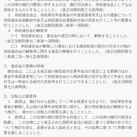
この法律の施行の際現に存するものは、施行日以後も、存続連合会としてなお
存続するものとすることとした。（改正法附則第三七条関係）
２ 存続連合会は、存続厚生年金基金の中途脱退者等又はその遺族について
存続連合会老齢給付金又は存続連合会遺族給付金の支給を行うこと等の業務を
行うこととした。（改正法附則第四〇条第一項関係）
３ 存続連合会の解散等
(一) 存続連合会は、連合会の成立の時において、解散することとした。
（改正法附則第七〇条第一項関係）
(二) 存続連合会が解散した場合における残余財産の処分の方法その他の
存続連合会の解散等に関する規定の整備を行うこととした。（改正法附則第七
〇条第二項～第七五条関係）
八 連合会の業務の特例
連合会は、二による改正後の確定給付企業年金法の規定による業務のほか、
基金中途脱退者等について存続連合会から残余財産の交付を受けて年金たる給
付又は一時金たる給付の支給等を行うことができることとした。（改正法附則
第七八条関係）
九 法制上の措置等
１ 政府は、施行日から起算して一〇年を経過する日までに、存続厚生年金
基金が解散し又は他の企業年金制度等に移行し、及び存続連合会が解散するよ
う検討し、速やかに法制上の措置を講じることとした。
２ 政府は、この法律の施行後五年を目途として、この法律の施行の状況を
勘案し、この法律により改正された国民年金法の規定に基づく規制の在り方に
ついて検討を加え、必要があると認めるときは、その結果に基づいて所要の措
置を講じることとした。