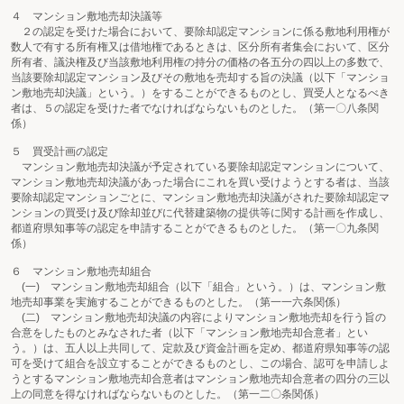
４ マンション敷地売却決議等
２の認定を受けた場合において、要除却認定マンションに係る敷地利用権が
数人で有する所有権又は借地権であるときは、区分所有者集会において、区分
所有者、議決権及び当該敷地利用権の持分の価格の各五分の四以上の多数で、
当該要除却認定マンション及びその敷地を売却する旨の決議（以下「マンショ
ン敷地売却決議」という。）をすることができるものとし、買受人となるべき
者は、５の認定を受けた者でなければならないものとした。（第一〇八条関
係）
５ 買受計画の認定
マンション敷地売却決議が予定されている要除却認定マンションについて、
マンション敷地売却決議があった場合にこれを買い受けようとする者は、当該
要除却認定マンションごとに、マンション敷地売却決議がされた要除却認定マ
ンションの買受け及び除却並びに代替建築物の提供等に関する計画を作成し、
都道府県知事等の認定を申請することができるものとした。（第一〇九条関
係）
６ マンション敷地売却組合
(一) マンション敷地売却組合（以下「組合」という。）は、マンション敷
地売却事業を実施することができるものとした。（第一一六条関係）
(二) マンション敷地売却決議の内容によりマンション敷地売却を行う旨の
合意をしたものとみなされた者（以下「マンション敷地売却合意者」とい
う。）は、五人以上共同して、定款及び資金計画を定め、都道府県知事等の認
可を受けて組合を設立することができるものとし、この場合、認可を申請しよ
うとするマンション敷地売却合意者はマンション敷地売却合意者の四分の三以
上の同意を得なければならないものとした。（第一二〇条関係）