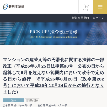
カート
新規会員登録
ログイン
PICK UP! 法令改正情報
PICK UP! Amendment of legislation information
マンションの建替え等の円滑化に関する法律の一部
改正（平成26年6月25日法律第80号 公布の日から
起算して6月を超えない範囲内において政令で定め
る日から施行
※平成26年8月20日（政令第282
号）において平成26年12月24日からの施行となり
ました
）
法律
新旧対照表
公布日 平成26年06月25日
施行日 平成26年12月24日