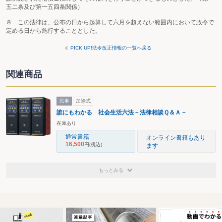
五二条及び第一五四条関係）
８ この法律は、公布の日から起算して六月を超えない範囲内において政令で
定める日から施行することとした。
PICK UP!法令改正情報の一覧へ戻る
関連商品
民事
加除式
誰にもわかる 社会生活六法－法律相談Ｑ＆Ａ－
在庫あり
通常書籍
オンライン書籍もあり
16,500
円
(税込)
ます
もっとみる