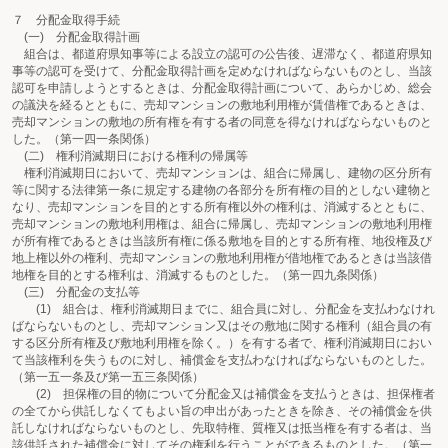
７ 分配金取得手続
(一) 分配金取得計画
組合は、都道府県知事等による設立の認可の公告後、遅滞なく、都道府県知
事等の認可を受けて、分配金取得計画を定めなければならないものとし、当該
認可を申請しようとするときは、分配金取得計画について、あらかじめ、総会
の議決を経るとともに、売却マンションの敷地利用権が賃借権であるときは、
売却マンションの敷地の所有権を有する者の同意を得なければならないものと
した。（第一四一条関係）
(二) 権利消滅期日における権利の帰属等
権利消滅期日において、売却マンションは、組合に帰属し、建物の区分所有
等に関する法律第一条に規定する建物の各部分を所有権の目的としない建物と
なり、売却マンションを目的とする所有権以外の権利は、消滅するとともに、
売却マンションの敷地利用権は、組合に帰属し、売却マンションの敷地利用権
が所有権であるときは当該所有権に係る敷地を目的とする所有権、地役権及び
地上権以外の権利、売却マンションの敷地利用権が借地権であるときは当該借
地権を目的とする権利は、消滅するものとした。（第一四九条関係）
(三) 分配金の支払等
(1) 組合は、権利消滅期日までに、組合員に対し、分配金を支払わなけれ
ばならないものとし、売却マンション又はその敷地に関する権利（組合員の有
する区分所有権及び敷地利用権を除く。）を有する者で、権利消滅期日におい
て当該権利を失うものに対し、補償金を支払わなければならないものとした。
（第一五一条及び第一五三条関係）
(2) 担保権の目的物について分配金又は補償金を支払うときは、担保権者
の全てから供託しなくてもよい旨の申出があったときを除き、その補償金を供
託しなければならないものとし、先取特権、質権又は抵当権を有する者は、当
該供託された補償金に対してその権利を行うことができるものとした。（第一