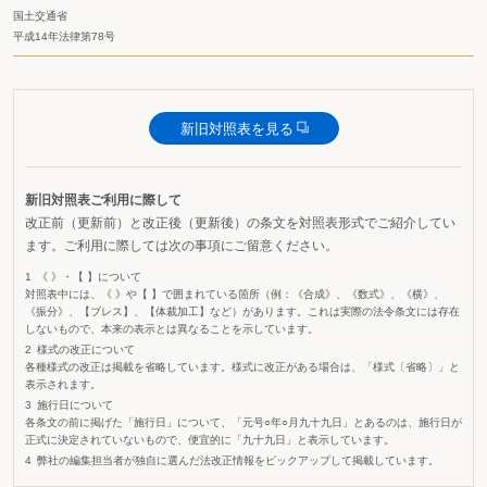
国土交通省
平成14年法律第78号
新旧対照表を見る
新旧対照表ご利用に際して
改正前（更新前）と改正後（更新後）の条文を対照表形式でご紹介してい
ます。ご利用に際しては次の事項にご留意ください。
《 》・【 】について
対照表中には、《 》や【 】で囲まれている箇所（例：《合成》、《数式》、《横》、
《振分》、【ブレス】、【体裁加工】など）があります。これは実際の法令条文には存在
しないもので、本来の表示とは異なることを示しています。
様式の改正について
各種様式の改正は掲載を省略しています。様式に改正がある場合は、「様式〔省略〕」と
表示されます。
施行日について
各条文の前に掲げた「施行日」について、「元号○年○月九十九日」とあるのは、施行日が
正式に決定されていないもので、便宜的に「九十九日」と表示しています。
弊社の編集担当者が独自に選んだ法改正情報をピックアップして掲載しています。