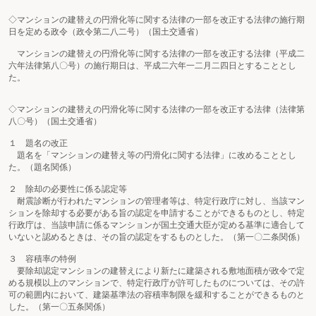
◇マンションの建替えの円滑化等に関する法律の一部を改正する法律の施行期
日を定める政令（政令第二八二号）（国土交通省）
マンションの建替えの円滑化等に関する法律の一部を改正する法律（平成二
六年法律第八〇号）の施行期日は、平成二六年一二月二四日とすることとし
た。
◇マンションの建替えの円滑化等に関する法律の一部を改正する法律（法律第
八〇号）（国土交通省）
１ 題名の改正
題名を「マンションの建替え等の円滑化に関する法律」に改めることとし
た。（題名関係）
２ 除却の必要性に係る認定等
耐震診断が行われたマンションの管理者等は、特定行政庁に対し、当該マン
ションを除却する必要がある旨の認定を申請することができるものとし、特定
行政庁は、当該申請に係るマンションが国土交通大臣が定める基準に適合して
いないと認めるときは、その旨の認定をするものとした。（第一〇二条関係）
３ 容積率の特例
要除却認定マンションの建替えにより新たに建築される敷地面積が政令で定
める規模以上のマンションで、特定行政庁が許可したものについては、その許
可の範囲内において、建築基準法の容積率制限を緩和することができるものと
した。（第一〇五条関係）