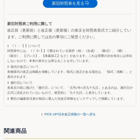
新旧対照表を見る
新旧対照表ご利用に際して
改正前（更新前）と改正後（更新後）の条文を対照表形式でご紹介してい
ます。ご利用に際しては次の事項にご留意ください。
《 》・【 】について
対照表中には、《 》や【 】で囲まれている箇所（例：《合成》、《数式》、《横》、
《振分》、【ブレス】、【体裁加工】など）があります。これは実際の法令条文には存在
しないもので、本来の表示とは異なることを示しています。
様式の改正について
各種様式の改正は掲載を省略しています。様式に改正がある場合は、「様式〔省略〕」と
表示されます。
施行日について
各条文の前に掲げた「施行日」について、「元号○年○月九十九日」とあるのは、施行日が
正式に決定されていないもので、便宜的に「九十九日」と表示しています。
弊社の編集担当者が独自に選んだ法改正情報をピックアップして掲載しています。
PICK UP!法令改正情報の一覧へ戻る
関連商品