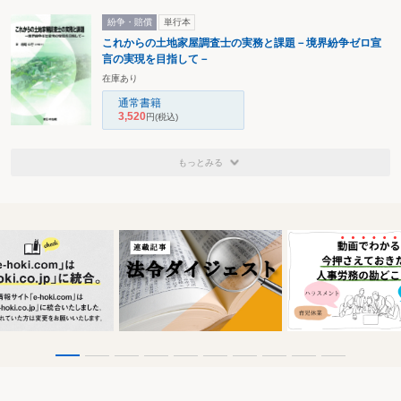
紛争・賠償
単行本
これからの土地家屋調査士の実務と課題－境界紛争ゼロ宣
言の実現を目指して－
在庫あり
通常書籍
3,520
円
(税込)
もっとみる