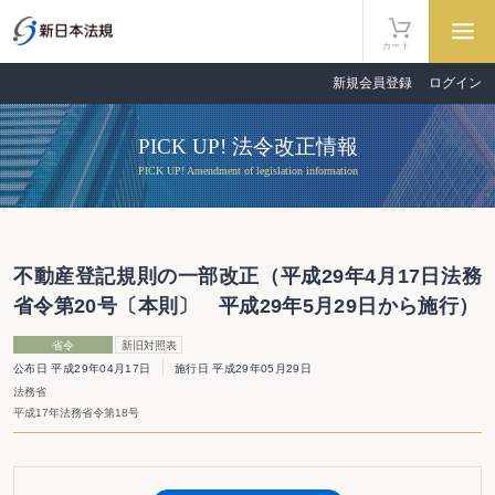
カート
新規会員登録
ログイン
PICK UP! 法令改正情報
PICK UP! Amendment of legislation information
不動産登記規則の一部改正（平成29年4月17日法務
省令第20号〔本則〕 平成29年5月29日から施行）
省令
新旧対照表
公布日 平成29年04月17日
施行日 平成29年05月29日
法務省
平成17年法務省令第18号