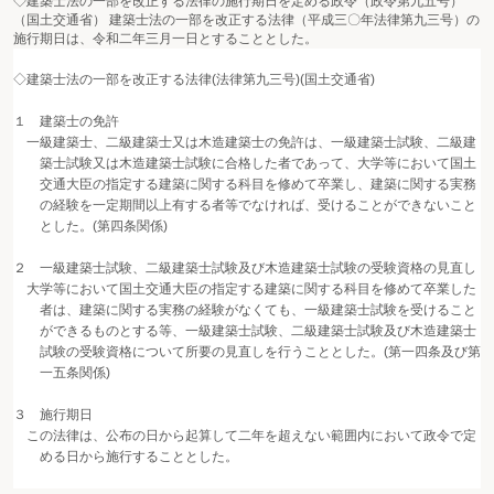
◇建築士法の一部を改正する法律の施行期日を定める政令（政令第九五号）
（国土交通省） 建築士法の一部を改正する法律（平成三〇年法律第九三号）の
施行期日は、令和二年三月一日とすることとした。
◇建築士法の一部を改正する法律(法律第九三号)(国土交通省)
１ 建築士の免許
一級建築士、二級建築士又は木造建築士の免許は、一級建築士試験、二級建
築士試験又は木造建築士試験に合格した者であって、大学等において国土
交通大臣の指定する建築に関する科目を修めて卒業し、建築に関する実務
の経験を一定期間以上有する者等でなければ、受けることができないこと
とした。(第四条関係)
２ 一級建築士試験、二級建築士試験及び木造建築士試験の受験資格の見直し
大学等において国土交通大臣の指定する建築に関する科目を修めて卒業した
者は、建築に関する実務の経験がなくても、一級建築士試験を受けること
ができるものとする等、一級建築士試験、二級建築士試験及び木造建築士
試験の受験資格について所要の見直しを行うこととした。(第一四条及び第
一五条関係)
３ 施行期日
この法律は、公布の日から起算して二年を超えない範囲内において政令で定
める日から施行することとした。