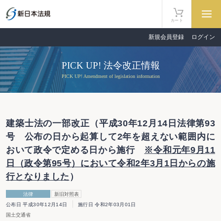
カート
新規会員登録
ログイン
PICK UP! 法令改正情報
PICK UP! Amendment of legislation information
建築士法の一部改正（平成30年12月14日法律第93
号 公布の日から起算して2年を超えない範囲内に
おいて政令で定める日から施行
※令和元年9月11
日（政令第95号）において令和2年3月1日からの施
行となりました
）
法律
新旧対照表
公布日 平成30年12月14日
施行日 令和2年03月01日
国土交通省