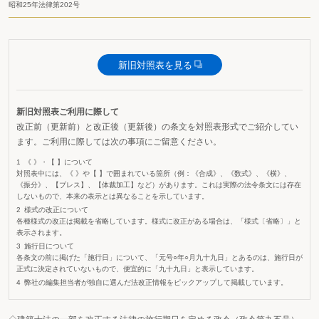
昭和25年法律第202号
新旧対照表を見る
新旧対照表ご利用に際して
改正前（更新前）と改正後（更新後）の条文を対照表形式でご紹介してい
ます。ご利用に際しては次の事項にご留意ください。
《 》・【 】について
対照表中には、《 》や【 】で囲まれている箇所（例：《合成》、《数式》、《横》、
《振分》、【ブレス】、【体裁加工】など）があります。これは実際の法令条文には存在
しないもので、本来の表示とは異なることを示しています。
様式の改正について
各種様式の改正は掲載を省略しています。様式に改正がある場合は、「様式〔省略〕」と
表示されます。
施行日について
各条文の前に掲げた「施行日」について、「元号○年○月九十九日」とあるのは、施行日が
正式に決定されていないもので、便宜的に「九十九日」と表示しています。
弊社の編集担当者が独自に選んだ法改正情報をピックアップして掲載しています。