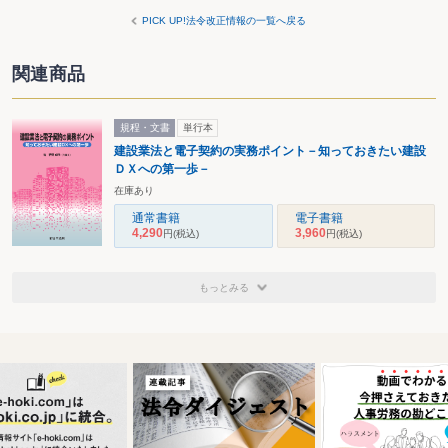
PICK UP!法令改正情報の一覧へ戻る
関連商品
規程・文書
単行本
建設業法と電子契約の実務ポイント－知っておきたい建設
ＤＸへの第一歩－
在庫あり
通常書籍
電子書籍
4,290
3,960
円
(税込)
円
(税込)
もっとみる