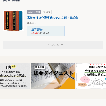
福祉・保健
加除式
高齢者福祉介護事業モデル文例・書式集
在庫なし
通常書籍
14,300
円
(税込)
もっとみる