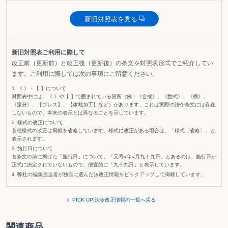
新旧対照表を見る
新旧対照表ご利用に際して
改正前（更新前）と改正後（更新後）の条文を対照表形式でご紹介してい
ます。ご利用に際しては次の事項にご留意ください。
《 》・【 】について
対照表中には、《 》や【 】で囲まれている箇所（例：《合成》、《数式》、《横》、
《振分》、【ブレス】、【体裁加工】など）があります。これは実際の法令条文には存在
しないもので、本来の表示とは異なることを示しています。
様式の改正について
各種様式の改正は掲載を省略しています。様式に改正がある場合は、「様式〔省略〕」と
表示されます。
施行日について
各条文の前に掲げた「施行日」について、「元号○年○月九十九日」とあるのは、施行日が
正式に決定されていないもので、便宜的に「九十九日」と表示しています。
弊社の編集担当者が独自に選んだ法改正情報をピックアップして掲載しています。
PICK UP!法令改正情報の一覧へ戻る
関連商品