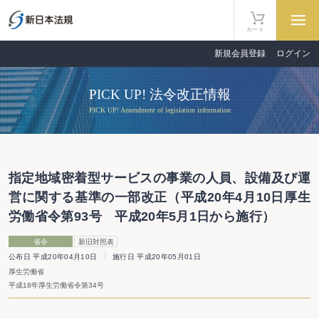
カート
新規会員登録
ログイン
PICK UP! 法令改正情報
PICK UP! Amendment of legislation information
指定地域密着型サービスの事業の人員、設備及び運
営に関する基準の一部改正（平成20年4月10日厚生
労働省令第93号 平成20年5月1日から施行）
省令
新旧対照表
公布日 平成20年04月10日
施行日 平成20年05月01日
厚生労働省
平成18年厚生労働省令第34号