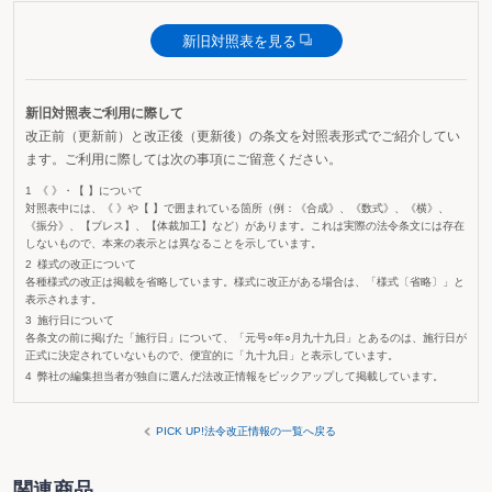
新旧対照表を見る
新旧対照表ご利用に際して
改正前（更新前）と改正後（更新後）の条文を対照表形式でご紹介してい
ます。ご利用に際しては次の事項にご留意ください。
《 》・【 】について
対照表中には、《 》や【 】で囲まれている箇所（例：《合成》、《数式》、《横》、
《振分》、【ブレス】、【体裁加工】など）があります。これは実際の法令条文には存在
しないもので、本来の表示とは異なることを示しています。
様式の改正について
各種様式の改正は掲載を省略しています。様式に改正がある場合は、「様式〔省略〕」と
表示されます。
施行日について
各条文の前に掲げた「施行日」について、「元号○年○月九十九日」とあるのは、施行日が
正式に決定されていないもので、便宜的に「九十九日」と表示しています。
弊社の編集担当者が独自に選んだ法改正情報をピックアップして掲載しています。
PICK UP!法令改正情報の一覧へ戻る
関連商品