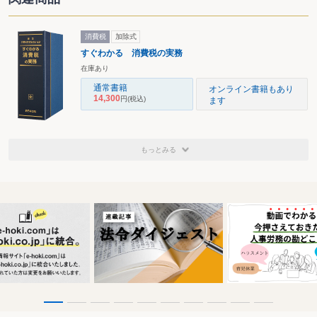
消費税
加除式
すぐわかる 消費税の実務
在庫あり
通常書籍
オンライン書籍もあり
14,300
円
(税込)
ます
もっとみる