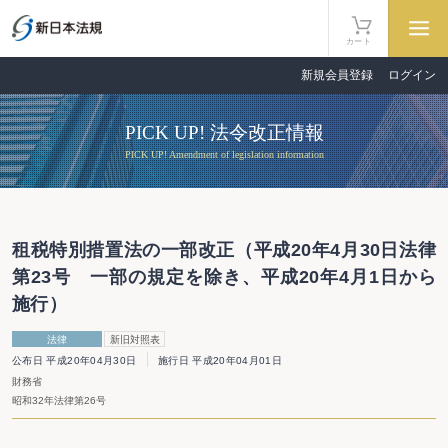
カート
新規会員登録
ログイン
PICK UP! 法令改正情報
PICK UP! Amendment of legislation information
租税特別措置法の一部改正（平成20年4月30日法律
第23号 一部の規定を除き、平成20年4月1日から
施行）
法律
新旧対照表
公布日 平成20年04月30日
施行日 平成20年04月01日
財務省
昭和32年法律第26号