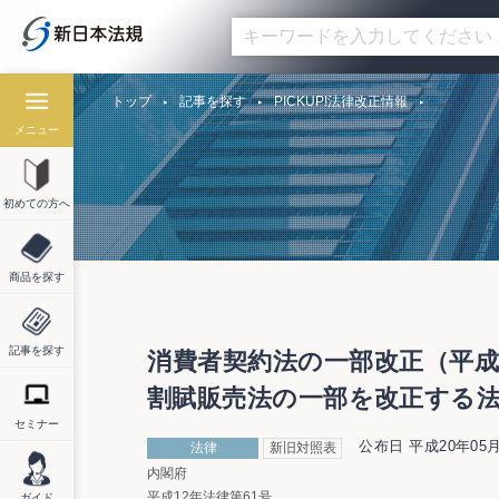
トップ
記事を探す
PICKUP!法律改正情報
メニュー
初めての方へ
商品を探す
記事を探す
消費者契約法の一部改正（平成
割賦販売法の一部を改正する法
セミナー
公布日 平成20年05月
法律
新旧対照表
内閣府
平成12年法律第61号
ガイド