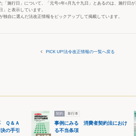
た「施行日」について、「元号○年○月九十九日」とあるのは、施行日
日」と表示しています。
が独自に選んだ法改正情報をピックアップして掲載しています。
PICK UP!法令改正情報の一覧へ戻る
契約
単行本
応 Ｑ＆Ａ
事例にみる 消費者契約法におけ
解決の手引
る不当条項