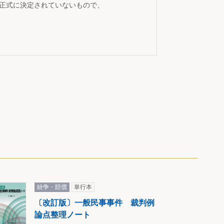
が正式に決定されていないもので、
紛争・賠償
単行本
〔改訂版〕一般民事事件 裁判例
論点整理ノート