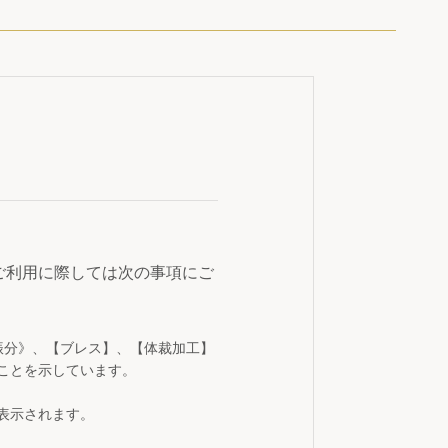
ご利用に際しては次の事項にご
振分》、【ブレス】、【体裁加工】
ことを示しています。
表示されます。