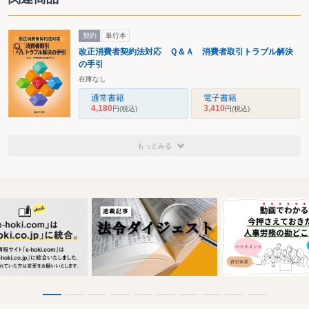
契約
単行本
改正消費者契約法対応 Ｑ＆Ａ 消費者取引トラブル解決
の手引
在庫なし
通常書籍
電子書籍
4,180
3,410
円
(税込)
円
(税込)
もっとみる