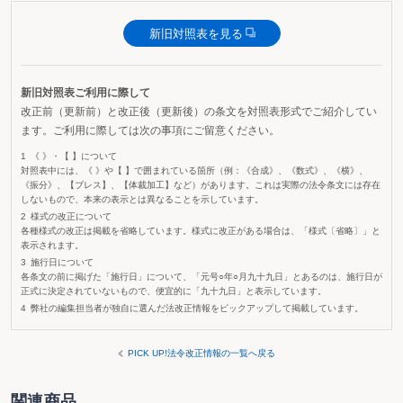
新旧対照表を見る
新旧対照表ご利用に際して
改正前（更新前）と改正後（更新後）の条文を対照表形式でご紹介してい
ます。ご利用に際しては次の事項にご留意ください。
《 》・【 】について
対照表中には、《 》や【 】で囲まれている箇所（例：《合成》、《数式》、《横》、
《振分》、【ブレス】、【体裁加工】など）があります。これは実際の法令条文には存在
しないもので、本来の表示とは異なることを示しています。
様式の改正について
各種様式の改正は掲載を省略しています。様式に改正がある場合は、「様式〔省略〕」と
表示されます。
施行日について
各条文の前に掲げた「施行日」について、「元号○年○月九十九日」とあるのは、施行日が
正式に決定されていないもので、便宜的に「九十九日」と表示しています。
弊社の編集担当者が独自に選んだ法改正情報をピックアップして掲載しています。
PICK UP!法令改正情報の一覧へ戻る
関連商品