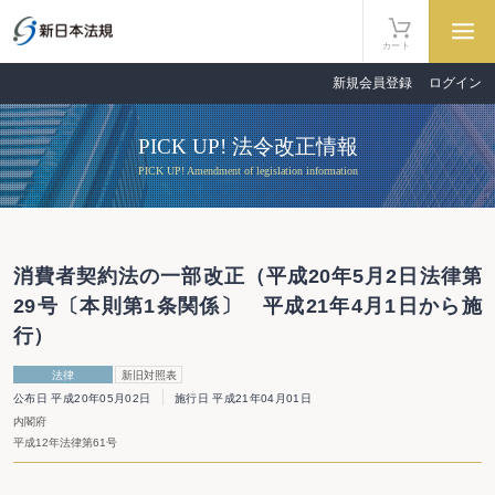
カート
新規会員登録
ログイン
PICK UP! 法令改正情報
PICK UP! Amendment of legislation information
消費者契約法の一部改正（平成20年5月2日法律第
29号〔本則第1条関係〕 平成21年4月1日から施
行）
法律
新旧対照表
公布日 平成20年05月02日
施行日 平成21年04月01日
内閣府
平成12年法律第61号