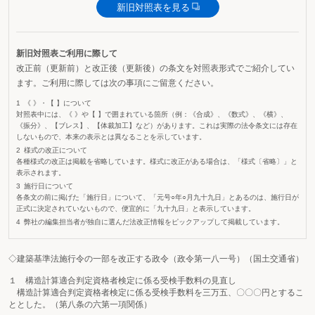
新旧対照表を見る
新旧対照表ご利用に際して
改正前（更新前）と改正後（更新後）の条文を対照表形式でご紹介してい
ます。ご利用に際しては次の事項にご留意ください。
《 》・【 】について
対照表中には、《 》や【 】で囲まれている箇所（例：《合成》、《数式》、《横》、
《振分》、【ブレス】、【体裁加工】など）があります。これは実際の法令条文には存在
しないもので、本来の表示とは異なることを示しています。
様式の改正について
各種様式の改正は掲載を省略しています。様式に改正がある場合は、「様式〔省略〕」と
表示されます。
施行日について
各条文の前に掲げた「施行日」について、「元号○年○月九十九日」とあるのは、施行日が
正式に決定されていないもので、便宜的に「九十九日」と表示しています。
弊社の編集担当者が独自に選んだ法改正情報をピックアップして掲載しています。
◇建築基準法施行令の一部を改正する政令（政令第一八一号）（国土交通省）
１ 構造計算適合判定資格者検定に係る受検手数料の見直し
構造計算適合判定資格者検定に係る受検手数料を三万五、〇〇〇円とするこ
ととした。（第八条の六第一項関係）