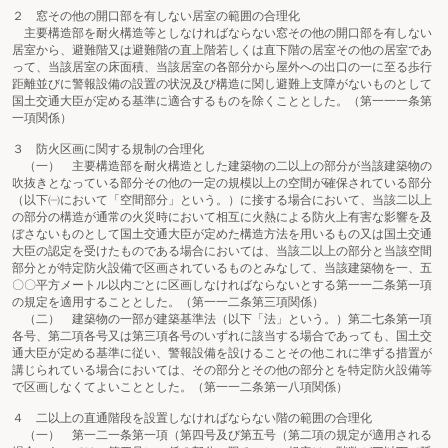
２ 窓その他の開口部を有しない居室の範囲の合理化
主要構造部を耐火構造等としなければならない窓その他の開口部を有しない
居室から、避難階又は避難階の直上階若しくは直下階の居室その他の居室であ
って、当該居室の床面積、当該居室の各部分から屋外への出口の一に至る歩行
距離並びに警報設備の設置の状況及び構造に関し避難上支障がないものとして
国土交通大臣が定める基準に適合するものを除くこととした。（第一一一条第
一項関係）
３ 防火区画に関する規制の合理化
（一） 主要構造部を耐火構造とした建築物の二以上の部分が当該建築物の
吹抜きとなっている部分その他の一定の規模以上の空間が確保されている部分
（以下㈠において「空間部分」という。）に接する場合において、当該二以上
の部分の構造が通常の火災時において相互に火熱による防火上有害な影響を及
ぼさないものとして国土交通大臣が定めた構造方法を用いるもの又は国土交通
大臣の認定を受けたものである場合においては、当該二以上の部分と当該空間
部分とが特定防火設備で区画されているものとみなして、当該建築物を一、五
〇〇平方メートル以内ごとに区画しなければならないとする第一一二条第一項
の規定を適用することとした。（第一一二条第三項関係）
（二） 建築物の一部が建築基準法（以下「法」という。）第二七条第一項
各号、第二項各号又は第三項各号のいずれに該当する場合であっても、国土交
通大臣が定める基準に従い、警報設備を設けることその他これに準ずる措置が
講じられている場合においては、その部分とその他の部分とを特定防火設備等
で区画しなくてよいこととした。（第一一二条第一八項関係）
４ 二以上の直通階段を設置しなければならない階の範囲の合理化
（一） 第一二一条第一項（第四号及び第五号（第二項の規定が適用される