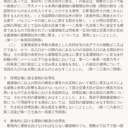
場合にあっては、第四号）に係る部分に限る。）の規定は、階数が三以下で延
べ面積が二〇〇平方メートル未満の建築物の避難階以外の階（階段の部分（当
該部分からのみ人が出入りすることのできる便所、公衆電話所その他これらに
類するものを含む。）と当該階段の部分以外の部分（直接外気に開放されてい
る廊下、バルコニーその他これらに類する部分を除く。）とが間仕切壁若しく
は階の用途に応じて定める防火設備で第一一二条第一九項第二号に規定する構
造であるもので区画されている建築物又は同条第一五項の国土交通大臣が定め
る建築物の避難階以外の階に限る。）については、適用しないこととした。
（第一二一条第四項関係）
（二） 主要構造部を準耐火構造とした共同住宅の住戸でその階数が二又は
三であり、かつ、出入口が一の階のみにあるものの当該出入口のある階以外の
階は、その居室の各部分から避難階又は地上に通ずる直通階段の一に至る歩行
距離が四〇メートル以下である場合においては、第一二一条第一項第六号イ
（同条第二項の規定により読み替える場合を含む。）の規定の適用について、
当該出入口のある階にあるものとみなすこととした。（第一二三条の二関係）
５ 排煙設備に係る規制の合理化
建築物の二以上の部分の構造が通常の火災時において相互に煙又はガスによ
る避難上有害な影響を及ぼさないものとして国土交通大臣が定めた構造方法を
用いるものである場合における当該部分は、排煙設備に係る規定の適用につい
ては、それぞれ別の建築物とみなすこととした。また、既存不適格建築物の一
部について増築等をする場合においては、当該別の建築物とみなす部分につい
て、引き続き排煙設備に係る規定を適用しないこととした。（第一二六条の二
第二項及び第一三七条の一四第三号関係）
６ 敷地内に設ける通路の幅員の合理化
敷地内に通路を設けなければならない建築物のうち、階数が三以下で延べ面