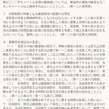
積が二〇〇平方メートル未満の建築物については、敷地内の通路の幅員を九〇
センチメートル以上確保すればよいこととした。（第一二八条関係）
７ 内装制限の対象となる建築物等の範囲の合理化
居室等の内装を難燃材料等としなければならないとする第一二八条の五第一
項から第六項までの規定は、火災が発生した場合に避難上支障のある高さまで
煙又はガスの降下が生じない建築物の部分として、床面積、天井の高さ並びに
消火設備及び排煙設備の設置の状況及び構造を考慮して国土交通大臣が定める
ものについては、適用しないこととした。（第一二八条の五第七項関係）
８ 避難安全検証法の見直し
（一） 居室その他の建築物の部分で、準耐火構造の床若しくは壁又は法第
二条第九号の二ロに規定する防火設備で第一一二条第一九項第二号に規定する
構造であるもので区画された部分（二以上の階にわたって区画されたものを除
く。以下８において「区画部分」という。）について、当該区画部分で火災が
発生した場合に当該区画部分に存する者の全てが避難を終了するまでの間、当
該区画部分の各居室等において、煙又はガスが避難上支障のある高さまで降下
しないことが検証された場合に、当該区画部分について、第一二六条の二、第
一二六条の三及び第一二八条の五（第二項、第六項及び第七項並びに階段に係
る部分を除く。）の規定を適用しないこととした。（第一二八条の六関係）
（二） 区画部分、階又は建築物の各居室等について、当該居室等で火災が
発生してから当該居室又は当該区画部分、当該階若しくは当該建築物からの避
難を終了するまでに要する時間の計算方法を国土交通大臣が定めることとし
た。（第一二八条の六～第一二九条の二関係）
（三） 全ての者が避難を終了するまでに要する時間が経過した時におい
て、区画部分、階又は建築物において発生した火災により生じた煙又はガスの
高さが、当該区画部分、当該階又は当該建築物の各居室等において、避難上支