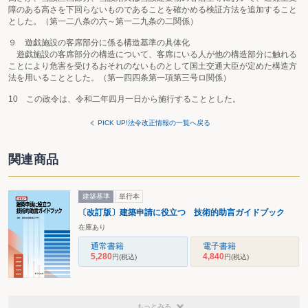
障のある高さを下回らないものであることを確かめる検証方法を追加すること
とした。（第一二八条の六～第一二九条の二関係）
９ 遊戯施設の客席部分に係る構造基準の具体化
遊戯施設の客席部分の構造について、客席にいる人が他の構造部分に触れる
ことにより危害を受けるおそれのないものとして国土交通大臣が定めた構造方
法を用いることとした。（第一四四条第一項第三号ロ関係）
10 この政令は、令和二年四月一日から施行することとした。
PICK UP!法令改正情報の一覧へ戻る
関連商品
建築基準
単行本
〔改訂版〕建築申請に役立つ 技術的助言ガイドブック
在庫あり
通常書籍
電子書籍
5,280
4,840
円
(税込)
円
(税込)
もっとみる