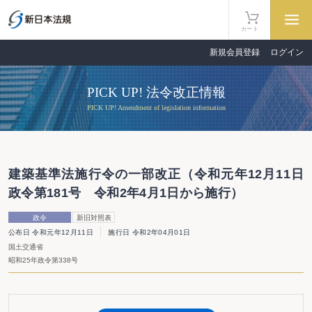
カート
新規会員登録
ログイン
PICK UP! 法令改正情報
PICK UP! Amendment of legislation information
建築基準法施行令の一部改正（令和元年12月11日
政令第181号 令和2年4月1日から施行）
政令
新旧対照表
公布日 令和元年12月11日
施行日 令和2年04月01日
国土交通省
昭和25年政令第338号