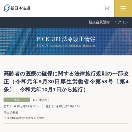
カート
新規会員登録
ログイン
PICK UP! 法令改正情報
PICK UP! Amendment of legislation information
高齢者の医療の確保に関する法律施行規則の一部改
正（令和元年9月30日厚生労働省令第58号〔第4
条〕 令和元年10月1日から施行）
省令
新旧対照表
公布日 令和元年09月30日
施行日 令和元年10月01日
厚生労働省
平成19年厚生労働省令第129号