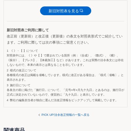
新旧対照表を見る
新旧対照表ご利用に際して
改正前（更新前）と改正後（更新後）の条文を対照表形式でご紹介してい
ます。ご利用に際しては次の事項にご留意ください。
《 》・【 】について
対照表中には、《 》や【 】で囲まれている箇所（例：《合成》、《数式》、《横》、
《振分》、【ブレス】、【体裁加工】など）があります。これは実際の法令条文には存在
しないもので、本来の表示とは異なることを示しています。
様式の改正について
各種様式の改正は掲載を省略しています。様式に改正がある場合は、「様式〔省略〕」と
表示されます。
施行日について
各条文の前に掲げた「施行日」について、「元号○年○月九十九日」とあるのは、施行日が
正式に決定されていないもので、便宜的に「九十九日」と表示しています。
弊社の編集担当者が独自に選んだ法改正情報をピックアップして掲載しています。
PICK UP!法令改正情報の一覧へ戻る
関連商品