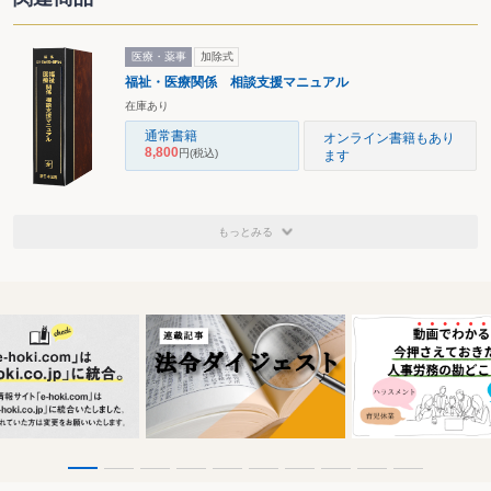
医療・薬事
加除式
福祉・医療関係 相談支援マニュアル
在庫あり
通常書籍
オンライン書籍もあり
8,800
円
(税込)
ます
もっとみる