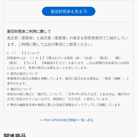
新旧対照表を見る
新旧対照表ご利用に際して
改正前（更新前）と改正後（更新後）の条文を対照表形式でご紹介してい
ます。ご利用に際しては次の事項にご留意ください。
《 》・【 】について
対照表中には、《 》や【 】で囲まれている箇所（例：《合成》、《数式》、《横》、
《振分》、【ブレス】、【体裁加工】など）があります。これは実際の法令条文には存在
しないもので、本来の表示とは異なることを示しています。
様式の改正について
各種様式の改正は掲載を省略しています。様式に改正がある場合は、「様式〔省略〕」と
表示されます。
施行日について
各条文の前に掲げた「施行日」について、「元号○年○月九十九日」とあるのは、施行日が
正式に決定されていないもので、便宜的に「九十九日」と表示しています。
弊社の編集担当者が独自に選んだ法改正情報をピックアップして掲載しています。
PICK UP!法令改正情報の一覧へ戻る
関連商品