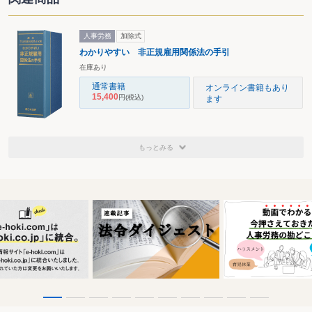
人事労務
加除式
わかりやすい 非正規雇用関係法の手引
在庫あり
通常書籍
オンライン書籍もあり
15,400
円
(税込)
ます
もっとみる