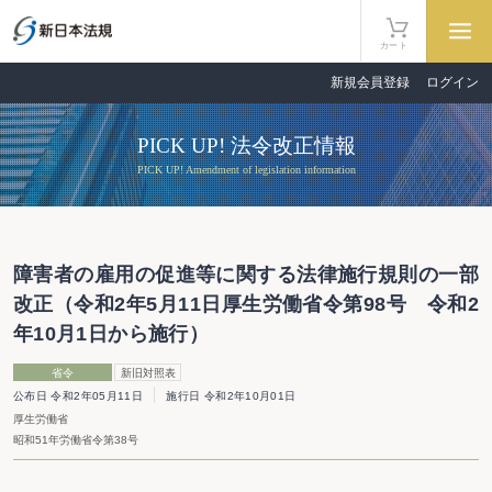
カート
新規会員登録
ログイン
PICK UP! 法令改正情報
PICK UP! Amendment of legislation information
障害者の雇用の促進等に関する法律施行規則の一部
改正（令和2年5月11日厚生労働省令第98号 令和2
年10月1日から施行）
省令
新旧対照表
公布日 令和2年05月11日
施行日 令和2年10月01日
厚生労働省
昭和51年労働省令第38号