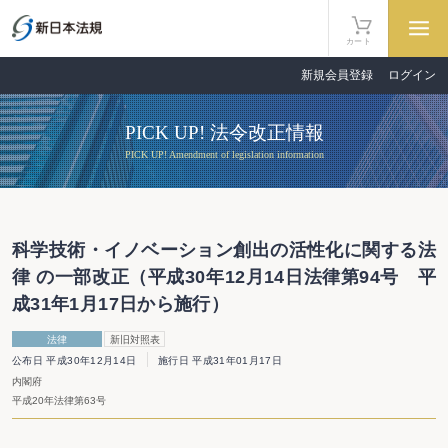
カート
新規会員登録
ログイン
PICK UP! 法令改正情報
PICK UP! Amendment of legislation information
科学技術・イノベーション創出の活性化に関する法
律 の一部改正（平成30年12月14日法律第94号 平
成31年1月17日から施行）
法律
新旧対照表
公布日 平成30年12月14日
施行日 平成31年01月17日
内閣府
平成20年法律第63号