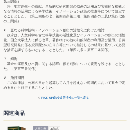
第三関係）
㈣ 地方創生への貢献、革新的な研究開発の成果の活用及び客観的な根拠と
なる情報の活用による科学技術・イノベーション政策の推進等について規定す
ることとした。（第三四条の七、第四四条第二項、第四四条の二及び第四七条
の二関係）
６ 更なる科学技術・イノベーション創出の活性化に向けた検討
政府は、人文科学を含む科学技術の活性化及びイノベーションの創出の活性
化、国立大学法人に係る改革、著作物その他の知的財産の利用及び活用、公募
型研究開発に係る資源配分の在り方等について検討しその結果に基づいて必要
な措置を講ずるものとすることとした。（第四九条～第五二条関係）
７ 罰則
基金の運用及び出資に関する認可に係る罰則について規定を設けることとし
た。（第五三条関係）
８ 施行期日
この法律は、公布の日から起算して六月を超えない範囲内において政令で定
める日から施行することとした。
PICK UP!法令改正情報の一覧へ戻る
関連商品
人事労務
加除式