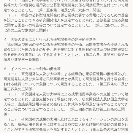
（一） 国及び民間事業者のそれぞれの資金を組み合わせて行われる研究開
発等の方式の適切な活用及び公募型研究開発に係る間接経費の交付について規
定することとした。（第二五条第二項及び第二六条の二関係）
（二） 特定の公募型研究開発に係る業務に要する費用に充てるための基金
を設けることができる研究開発法人を規定するとともに、当該基金に係る業務
に関する国会への報告等について規定することとした。（第二七条の二、第二
七条の三及び別表第二関係）
４ 国等の資金により行われる研究開発等の効率的推進等
我が国及び国民の安全に係る研究開発等の評価、民間事業者から提供される
資金に応じた国の資金の配分、科学技術に対する理解の増進及び研究開発等に
係る寄附の促進等について規定することとした。（第二八条、新第三〇条第一
項及び新第三一条関係）
５ イノベーションの創出の促進等
（一） 研究開発法人及び大学等による組織的な産学官連携の推進等並びに
研究開発法人及び大学等と民間事業者とが共同して研究開発等を行う場合等に
おける経費についての負担について規定することとした。（第三四条の二及び
第三四条の三関係）
（二） 研究開発法人及び大学等による成果活用事業者への支援について規
定するとともに、当該支援を行う場合において、研究開発法人及び国立大学法
人等は、当該成果活用事業者の発行した株式等を取得及び保有することができ
ること等について規定することとした。（第三四条の四及び第三四条の五関
係）
（三） 研究開発の成果の実用化及びこれによるイノベーションの創出を図
るため、成果活用事業者等に対する出資並びに人的及び技術的援助の業務を行
うことができる研究開発法人を規定することとした。（第三四条の六及び別表