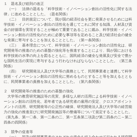
１ 題名及び総則の改正
（一） 法律の題名を「科学技術・イノベーション創出の活性化に関する法
律」に改めることとした。（題名関係）
（二） 目的規定について、我が国の経済社会を更に発展させるためには科
学技術・イノベーション創出の活性化を通じてこれに関する知識、人材及び資
金の好循環を実現することが極めて重要であることに鑑み、科学技術・イノベ
ーション創出の活性化のために必要な事項等を定めること及び経済社会の健全
な発展に寄与することを加えることとした。（第一条関係）
（三） 基本理念について、科学技術・イノベーション創出の活性化は、研
究開発等の推進のための基盤の強化等を推進することにより、我が国における
科学技術の水準の向上を図るとともに、国民経済の健全な発展及び安全で豊か
な国民生活の実現に寄与するよう行わなければならないこととした。（第三条
関係）
（四） 研究開発法人及び大学等の責務として、民間事業者と連携して科学
技術・イノベーション創出の活性化に努めるものとすること等を加えるととも
に、民間事業者の責務を加えることとした。（第六条関係）
２ 研究開発等の推進のための基盤の強化
大学等の教育研究施設等の充実、多様な人材の活用による科学技術・イノベ
ーション創出の活性化、若年者である研究者の雇用の安定、クロスアポイント
メントの活用、研究開発等の公正性の確保、研究開発法人及び大学等の経営能
力の強化の推進並びに研究開発施設等の整備等について規定することとした。
（第九条、第一〇条、第一二条の二、第一五条第二項及び第二四条の二～第二
四条の四関係）
３ 競争の促進等