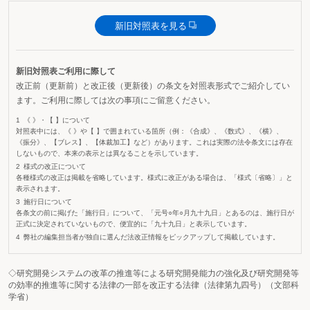
新旧対照表を見る
新旧対照表ご利用に際して
改正前（更新前）と改正後（更新後）の条文を対照表形式でご紹介してい
ます。ご利用に際しては次の事項にご留意ください。
《 》・【 】について
対照表中には、《 》や【 】で囲まれている箇所（例：《合成》、《数式》、《横》、
《振分》、【ブレス】、【体裁加工】など）があります。これは実際の法令条文には存在
しないもので、本来の表示とは異なることを示しています。
様式の改正について
各種様式の改正は掲載を省略しています。様式に改正がある場合は、「様式〔省略〕」と
表示されます。
施行日について
各条文の前に掲げた「施行日」について、「元号○年○月九十九日」とあるのは、施行日が
正式に決定されていないもので、便宜的に「九十九日」と表示しています。
弊社の編集担当者が独自に選んだ法改正情報をピックアップして掲載しています。
◇研究開発システムの改革の推進等による研究開発能力の強化及び研究開発等
の効率的推進等に関する法律の一部を改正する法律（法律第九四号）（文部科
学省）