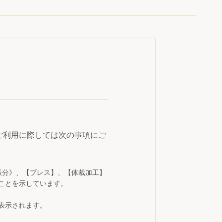
ご利用に際しては次の事項にご
振分》、【ブレス】、【体裁加工】
ことを示しています。
表示されます。