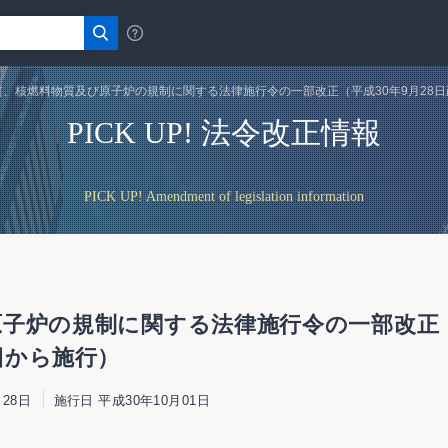
、核燃料物質及び原子炉の規制に関する法律施行令の一部改正（平成30年9月28日政
PICK UP! 法令改正情報
PICK UP! Amendment of legislation information
子炉の規制に関する法律施行令の一部改正（平成
1日から施行）
28日
施行日 平成30年10月01日