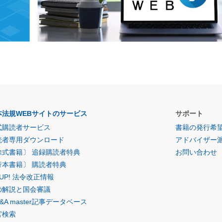
本法規WEBサイトのサービス
サポート
式購読者サービス
書籍の発行希
読者専用ダウンロード
アドバイザー
除式書籍〕 追録購読者特典
お問い合わせ
行本書籍〕 購読者特典
K UP! 法令改正情報
の解説と国会審議
&A master記事データベース
官検索