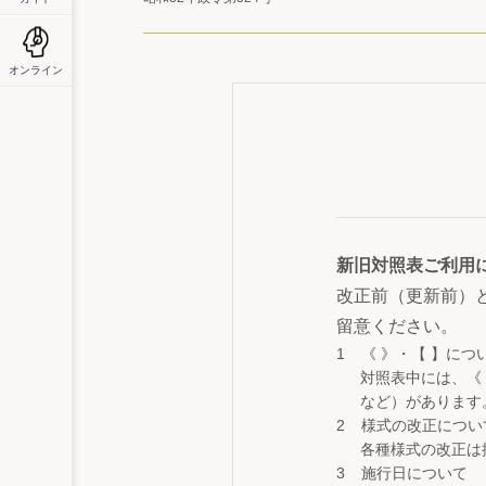
オンライン
新旧対照表ご利用
改正前（更新前）
留意ください。
《 》・【 】につ
対照表中には、《
など）があります
様式の改正につい
各種様式の改正は
施行日について