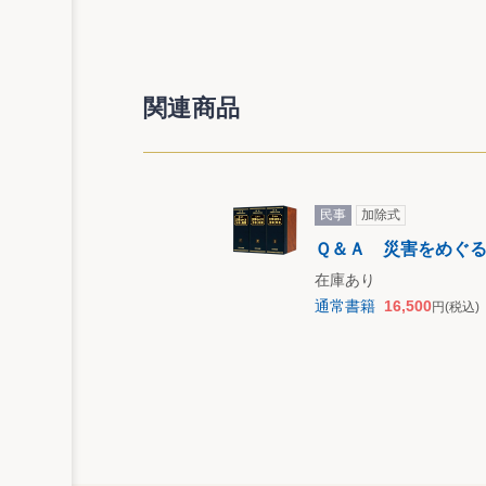
関連商品
民事
加除式
Ｑ＆Ａ 災害をめぐ
在庫あり
通常書籍
16,500
円
(税込)