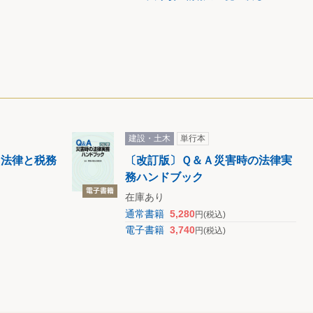
建設・土木
単行本
る法律と税務
〔改訂版〕Ｑ＆Ａ災害時の法律実
務ハンドブック
在庫あり
通常書籍
5,280
円
(税込)
電子書籍
3,740
円
(税込)