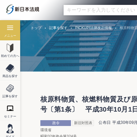
トップ
記事を探す
PICKUP!法律改正情報
核原料物質
メニュー
初めての方へ
商品を探す
記事を探す
核原料物質、核燃料物質及び原
号〔第1条〕 平成30年10月
セミナー
公布日 平成30年09月
政令
新旧対照表
環境省
昭和32年政令第324号
ガイド