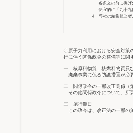
各条文の前に掲げ
便宜的に「九十九
弊社の編集担当者
◇原子力利用における安全対策
行に伴う関係政令の整備等に関
一 核原料物質、核燃料物質及
廃棄事業に係る防護措置が必要
二 関係政令の一部改正関係（
その他関係政令について、所要
三 施行期日
この政令は、改正法の一部の施