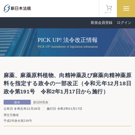
カート
新規会員登録
ログイン
PICK UP! 法令改正情報
PICK UP! Amendment of legislation information
麻薬、麻薬原料植物、向精神薬及び麻薬向精神薬原
料を指定する政令の一部改正（令和元年12月18日
政令第191号 令和2年1月17日から施行）
政令
新旧対照表
公布日 令和元年12月18日
施行日 令和2年01月17日
厚生労働省
平成2年政令第238号