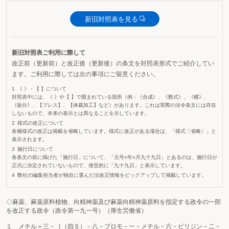
新旧対照表を見る
新旧対照表ご利用に際して
改正前（更新前）と改正後（更新後）の条文を対照表形式でご紹介してい
ます。ご利用に際しては次の事項にご留意ください。
《 》・【 】について
対照表中には、《 》や【 】で囲まれている箇所（例：《合成》、《数式》、《横》、
《振分》、【ブレス】、【体裁加工】など）があります。これは実際の法令条文には存在
しないもので、本来の表示とは異なることを示しています。
様式の改正について
各種様式の改正は掲載を省略しています。様式に改正がある場合は、「様式〔省略〕」と
表示されます。
施行日について
各条文の前に掲げた「施行日」について、「元号○年○月九十九日」とあるのは、施行日が
正式に決定されていないもので、便宜的に「九十九日」と表示しています。
弊社の編集担当者が独自に選んだ法改正情報をピックアップして掲載しています。
◇麻薬、麻薬原料植物、向精神薬及び麻薬向精神薬原料を指定する政令の一部
を改正する政令（政令第一九一号）（厚生労働省）
１ メチル＝三－｛（四Ｓ）－八－ブロモ－一－メチル－六－ピリジン－二－