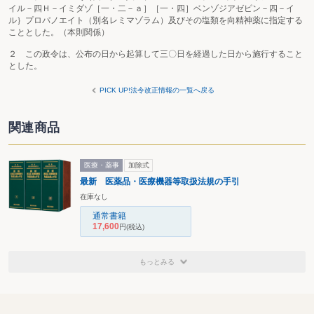
イル－四Ｈ－イミダゾ［一・二－ａ］［一・四］ベンゾジアゼピン－四－イ
ル｝プロパノエイト（別名レミマゾラム）及びその塩類を向精神薬に指定する
こととした。（本則関係）
２ この政令は、公布の日から起算して三〇日を経過した日から施行すること
とした。
PICK UP!法令改正情報の一覧へ戻る
関連商品
医療・薬事
加除式
最新 医薬品・医療機器等取扱法規の手引
在庫なし
通常書籍
17,600
円
(税込)
もっとみる