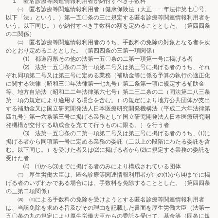
１ 匿名診療等関連情報利用者が納付すべき手数料
㈠ 匿名診療等関連情報利用者（健康保険法（大正一一年法律第七〇号。
以下「法」という。）第一五〇条の三に規定する匿名診療等関連情報利用者を
いう。以下同じ。）が納付すべき手数料の額を定めることとした。（第四四条
の二関係）
㈡ 匿名診療等関連情報利用者のうち、手数料の免除の対象となる者を次
のとおり定めることとした。（第四四条の三第一項関係）
⑴ 都道府県その他の法第一五〇条の二第一項第一号に掲げる者
⑵ 法第一五〇条の二第一項第二号又は第三号に掲げる者のうち、それ
ぞれ同項第二号又は第三号に定める業務（補助金等に係る予算の執行の適正化
に関する法律（昭和三〇年法律第一七九号）第二条第一項に規定する補助金
等、地方自治法（昭和二二年法律第六七号）第二三二条の二（同法第二八三条
第一項の規定により適用する場合を含む。）の規定により地方公共団体が支出
する補助金又は国立研究開発法人日本医療研究開発機構法（平成二六年法律第
四九号）第一六条第三号に掲げる業務として国立研究開発法人日本医療研究開
発機構が交付する助成金を充てて行うものに限る。）を行う者
⑶ 法第一五〇条の二第一項第二号又は第三号に掲げる者のうち、⑴に
掲げる者から同項第一号に定める業務の委託（二以上の段階にわたる委託を含
む。以下同じ。）を受けた者又は⑵に掲げる者から⑵に規定する業務の委託を
受けた者
⑷ ⑴から⑶までに掲げる者のみにより構成されている団体
㈢ 厚生労働大臣は、匿名診療等関連情報利用者が㈡の⑴から⑷までに掲
げる者のいずれかである場合には、手数料を免除することとした。（第四四条
の三第二項関係）
㈣ ㈢による手数料の免除を受けようとする匿名診療等関連情報利用者
は、当該免除を求める旨及びその理由を記載した書面を厚生労働大臣（法第一
五〇条の九の規定により厚生労働大臣からの委託を受けて、基金等（同条に規