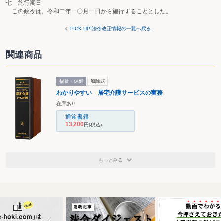
七 施行期日
この政令は、令和二年一〇月一日から施行することとした。
PICK UP!法令改正情報の一覧へ戻る
関連商品
福祉・保健
加除式
わかりやすい 居宅介護サービスの実務
在庫あり
通常書籍
13,200
円
(税込)
もっとみる