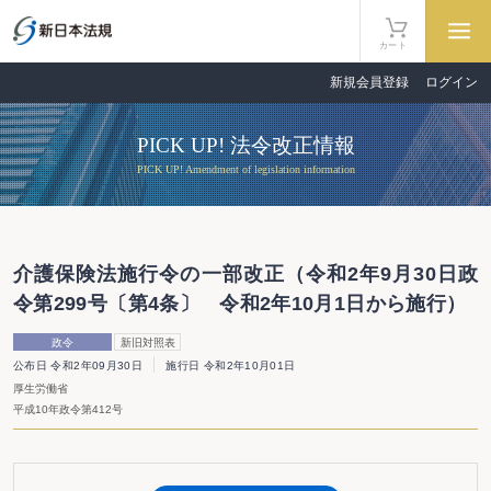
カート
新規会員登録
ログイン
PICK UP! 法令改正情報
PICK UP! Amendment of legislation information
介護保険法施行令の一部改正（令和2年9月30日政
令第299号〔第4条〕 令和2年10月1日から施行）
政令
新旧対照表
公布日 令和2年09月30日
施行日 令和2年10月01日
厚生労働省
平成10年政令第412号