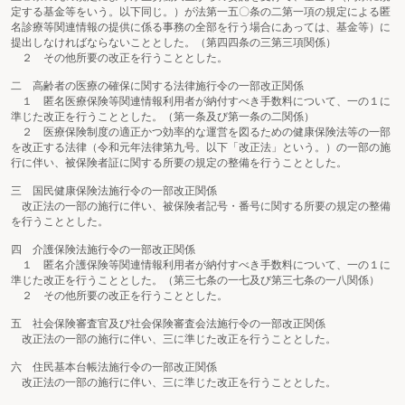
定する基金等をいう。以下同じ。）が法第一五〇条の二第一項の規定による匿
名診療等関連情報の提供に係る事務の全部を行う場合にあっては、基金等）に
提出しなければならないこととした。（第四四条の三第三項関係）
２ その他所要の改正を行うこととした。
二 高齢者の医療の確保に関する法律施行令の一部改正関係
１ 匿名医療保険等関連情報利用者が納付すべき手数料について、一の１に
準じた改正を行うこととした。（第一条及び第一条の二関係）
２ 医療保険制度の適正かつ効率的な運営を図るための健康保険法等の一部
を改正する法律（令和元年法律第九号。以下「改正法」という。）の一部の施
行に伴い、被保険者証に関する所要の規定の整備を行うこととした。
三 国民健康保険法施行令の一部改正関係
改正法の一部の施行に伴い、被保険者記号・番号に関する所要の規定の整備
を行うこととした。
四 介護保険法施行令の一部改正関係
１ 匿名介護保険等関連情報利用者が納付すべき手数料について、一の１に
準じた改正を行うこととした。（第三七条の一七及び第三七条の一八関係）
２ その他所要の改正を行うこととした。
五 社会保険審査官及び社会保険審査会法施行令の一部改正関係
改正法の一部の施行に伴い、三に準じた改正を行うこととした。
六 住民基本台帳法施行令の一部改正関係
改正法の一部の施行に伴い、三に準じた改正を行うこととした。