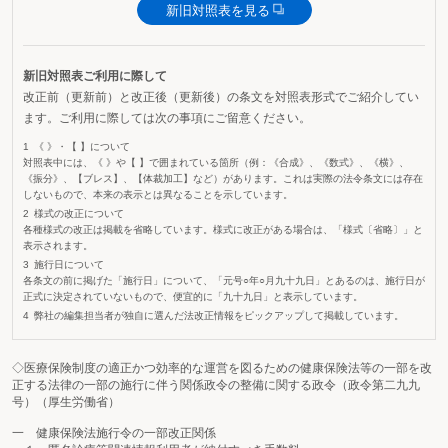
新旧対照表を見る
新旧対照表ご利用に際して
改正前（更新前）と改正後（更新後）の条文を対照表形式でご紹介してい
ます。ご利用に際しては次の事項にご留意ください。
《 》・【 】について
対照表中には、《 》や【 】で囲まれている箇所（例：《合成》、《数式》、《横》、
《振分》、【ブレス】、【体裁加工】など）があります。これは実際の法令条文には存在
しないもので、本来の表示とは異なることを示しています。
様式の改正について
各種様式の改正は掲載を省略しています。様式に改正がある場合は、「様式〔省略〕」と
表示されます。
施行日について
各条文の前に掲げた「施行日」について、「元号○年○月九十九日」とあるのは、施行日が
正式に決定されていないもので、便宜的に「九十九日」と表示しています。
弊社の編集担当者が独自に選んだ法改正情報をピックアップして掲載しています。
◇医療保険制度の適正かつ効率的な運営を図るための健康保険法等の一部を改
正する法律の一部の施行に伴う関係政令の整備に関する政令（政令第二九九
号）（厚生労働省）
一 健康保険法施行令の一部改正関係