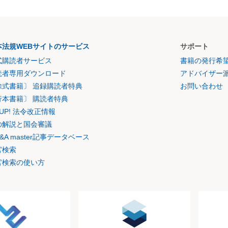
本法規WEBサイトのサービス
サポート
式購読者サービス
書籍の発行希
読者専用ダウンロード
アドバイザー
除式書籍〕 追録購読者特典
お問い合わせ
行本書籍〕 購読者特典
K UP! 法令改正情報
の解説と国会審議
&A master記事データベース
官検索
官検索の使い方