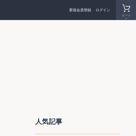
新規会員登録
ログイン
カート
にした
人気記事
の他、
改革案