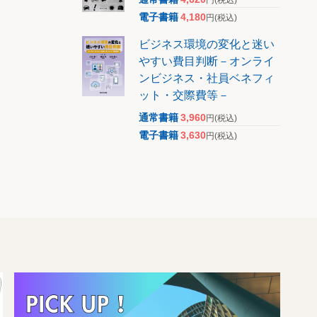
電子書籍
4,180
円
(税込)
ビジネス環境の変化と迷い
やすい費目判断－オンライ
ンビジネス・社員ベネフィ
ット・交際費等－
通常書籍
3,960
円
(税込)
電子書籍
3,630
円
(税込)