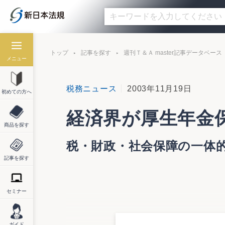
トップ
記事を探す
週刊Ｔ＆Ａ master記事データベース
メニュー
税務ニュース
2003年11月19日
初めての方へ
経済界が厚生年金
商品を探す
税・財政・社会保障の一体
記事を探す
セミナー
日本経団連、日本商工会議所、経済同友会、
厚生年金保険料率の引き上げに対して、わ
基礎年金の国庫負担割合を２分の１にする
ガイド