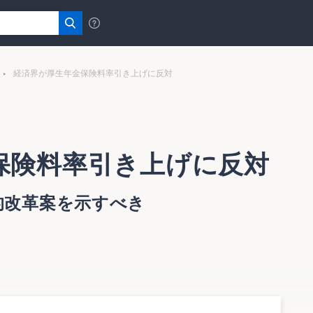
経済界が厚生年金保険料率引き上げに反対
保険料率引き上げに反対
的改革案を示すべき
関西経済連合会は11月18日、このほど厚生労働省が明らか
が国経済に与える影響は大きいとして反対意見を表明した。そ
ための道筋を明確にすべきとし、税・財政・社会保障の一体的