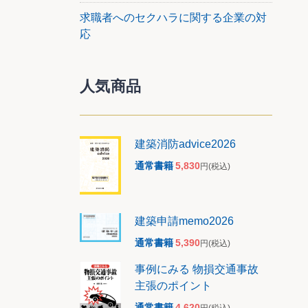
求職者へのセクハラに関する企業の対
応
人気商品
建築消防advice2026
通常書籍
5,830
円
(税込)
建築申請memo2026
通常書籍
5,390
円
(税込)
事例にみる 物損交通事故
主張のポイント
通常書籍
4,620
円
(税込)