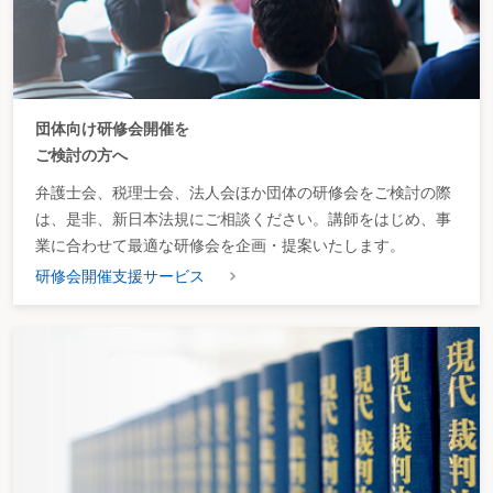
について20％の税率を乗じて贈与税額を算定する。
・ 特定事業用資産についての相続税の課税価格の計算
の特例については、相続時精算課税制度に係る贈与財
産を適用対象に加える。
「住宅取得資金に係る相続時精算課税制度」（仮称）
の特例を創設する。
団体向け研修会開催を
・ 相続時精算課税制度について、住宅取得資金を贈与
ご検討の方へ
する場合に限り、一般の2,500万円の非課税枠に1,000
万円を上乗せし、非課税枠を3,500万円とする。
弁護士会、税理士会、法人会ほか団体の研修会をご検討の際
・ 住宅取得資金に係る相続時精算課税制度に限り、65
は、是非、新日本法規にご相談ください。講師をはじめ、事
歳要件を撤廃する。
業に合わせて最適な研修会を企画・提案いたします。
・ この特例の適用期限は、平成17年12月末までとす
る。
研修会開催支援サービス
現行「住宅取得資金贈与の特例（5分5乗方式）」の適
用期間を平成17年12月末まで延長する。
生命保険の権利評価の
生命保険に関する権利の法定評価の規定について、所
廃止
要の経過措置を講じたうえ廃止、原則として個々の契
約に係る解約返戻金の額を用いて評価することとす
る。
（５） 土地・住宅税制
改正項目
改正内容
不動産流通・取得税
１． 登録免許税