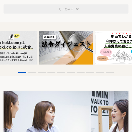
（３年）を区切り、留保金課税を停止する。 現行の
課税留保金額に対する税額の5％軽減措置を廃止する。
もっとみる
２． 交際費
期末資本金1億円以下の法人に対象範囲を拡大した上
で、年400万円に達する金額の90％の損金算入を認め
る。
３． 少額減価償却資産の全額損金算入
中小企業が30万円未満の減価償却資産の取得をした
場合に全額損金算入（即時償却）を認める。
外形標準課税の導入
資本金１億円超の大企業に限って、外形基準の割合を
４分の1とする外形標準課税制度を創設し、平成16年
４月１日から導入する。付加価値割の税率は0.48％、
資本割額の税率は0.2％と当初の総務省案から引き下げ
られている。
（３） 消費税
改正項目
改正内容
事業者免税点制度
事業者免税点を課税売上高1,000万円に引き下げ、平成
16年度から実施する。
簡易課税制度
簡易課税制度を利用できる事業者の基準を課税売上高
２億円以下から同5,000万円以下に引き下げ、平成16
年度から実施する。