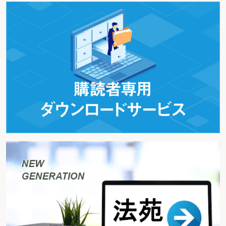
改正項目
改正内容
特定口座制度の見直し
特定口座制度の改善・簡素化により、実額源泉分離課
税を実現する。
・ 源泉徴収方式を年間分一括納付方式へ変更する。
・ 地方税の「源泉徴収」制度を導入する。自己保管上
場株式等（タンス株）を特定口座に受け入れる
株式の配当課税の一律
株式の配当課税等の税率を一律20％とし、申告不要の
化
源泉徴収に統一する（平成15年4月1日から）。
上場株式等の配当、株式投資信託（公募型）の収益分
配金に対する課税（原則20％）について、今後５年間
は、10％（国税・地方税）の優遇税率を適用する。
上場株式等の譲渡益に対する課税について、現行の複
雑な優遇措置に代えて、今後５年間は、10％（国税・
地方税）の優遇税率を適用する（平成15年1月１日以
後５年間に上場株式を譲渡した場合）。
現行の長期保有上場株式等に対する10％の暫定税率及
び100万円の特別控除は廃止する。
株式譲渡損益の合算対象に、株式投資信託（公募型）
を加え、株式投資信託（公募型）の償還（解約）損と
株式譲渡益との損益通算を認める。
（７） その他