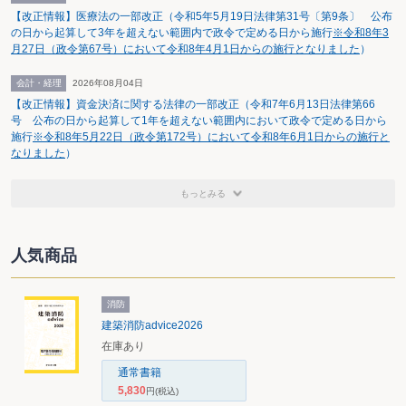
１年間の繰越控除を認める。
【改正情報】医療法の一部改正（令和5年5月19日法律第31号〔第9条〕 公布
の日から起算して3年を超えない範囲内で政令で定める日から施行
※令和8年3
設備投資税制
１． ＩＴ投資減税
月27日（政令第67号）において令和8年4月1日からの施行となりました
）
３年間の時限措置として、税額控除（10％）と特別償
却（50％）の選択制の制度を創設する。
会計・経理
2026年08月04日
・ 対象は、ハ－ドウェアのほか、ソフトウェアも含
む。
【改正情報】資金決済に関する法律の一部改正（令和7年6月13日法律第66
・ 資本金３億円以下の法人について、一定の要件の下
号 公布の日から起算して1年を超えない範囲内において政令で定める日から
施行
※令和8年5月22日（政令第172号）において令和8年6月1日からの施行と
でリ－ス費用も対象とする。
なりました
）
・ 控除限度額は、法人税額の20％とする。・ １年間
の繰越控除を認める。
２． 研究開発用設備の特別償却
もっとみる
試験研究費の総額の一定割合を税額控除する制度（前
掲）に加え、研究開発を設備投資の面から更に支援す
るため、期限（３年）を区切り、研究開発用の機械、
人気商品
設備等の取得に対する支援措置を講ずる（特別償却
50％）。
連結付加税
連結付加税（2％）は、平成15年度も存続する。
消防
新規事業関連
特定中小会社の特定株式を払込により取得した場合
建築消防advice2026
に、一定の要件の下で、その取得をした年分の株式等
に係る譲渡所得の金額からその特定株式の取得に要し
在庫あり
た費用の金を控除する特例を創設する。
通常書籍
中小企業税制
１． 同族会社の留保金課税
5,830
円
(税込)
自己資本比率が50％以下の中小企業について、期限