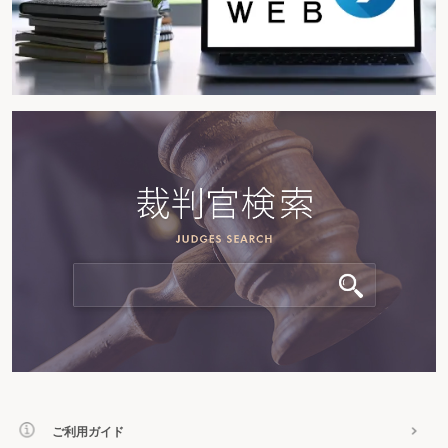
改正項目
改 正 内 容
酒税
ビ－ル・発泡酒、清酒・果実酒、その他の間の税負担
格差の１／４を縮小する。15年5月１日から実施する
タバコ税
国と地方のタバコ税の税率を引き上げる。15年7月１
日から実施する。
ご利用ガイド