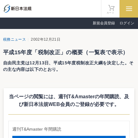
カート
新規会員登録
ログイン
税務ニュース
2002年12月21日
平成15年度「税制改正」の概要（一覧表で表示）
自由民主党は12月13日、平成15年度税制改正大綱を決定した。そ
の主な内容は以下のとおり。
（１） 個人所得課税（国税：所得税、地方税：個人住民税）
改正項目
改正内容
当ページの閲覧には、週刊T&Amasterの年間購読、
及
配偶者特別控除
割増分（専業主婦向け）の配偶者特別控除（控除対象
配偶者に係る配偶者特別控除）だけを廃止する。平成
び新日本法規WEB会員のご登録が必要です。
16年分以後の所得税及び平成17年度分以後の個人住民
税について適用する。調整分の配偶者特別控除（控除
対象配偶者以外の配偶者に係る配偶者特別控除）は据
置く。
週刊T&Amaster 年間購読
特定扶養控除
特定扶養控除制度（25万円の扶養控除の上乗せ）は存