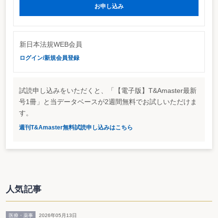
続する。
お申し込み
（２）法人課税（国税：法人税、地方税：法人住民税・法人事業
税）
改正項目
改正内容
新日本法規WEB会員
研究開発税制
現行の試験研究費税制を拡充し、試験研究費総額の一
ログイン/新規会員登録
定割合を税額控除する仕組みを選択制で導入する。
・ 全法人に8％の控除率が適用されるようにした上
で、試験研究費の売上高に占める割合が高い法人ほど
税額控除率も高くなるよう、これに0％～2％を上乗せ
試読申し込みをいただくと、「【電子版】T&Amaster最新
する（8％から10％）。
号1冊」と当データベースが2週間無料でお試しいただけま
・ 上記に加えて３年間の時限措置として、一律2％を
す。
上乗せする（時限措置により10％から12％）
・ 中小企業については、一律で12％の税額控除率を設
週刊T&Amaster無料試読申し込みはこちら
定し、これに加えて３年間の時限措置として、一律3％
を上乗せする（時限措置により15％）
・ 産学官連携の共同・委託研究については、一律で
12％の税額控除率を設定し、これに加えて３年間の時
限措置として、一律3％を上乗せする（時限措置により
15％）
人気記事
・ 試験研究費等の対象範囲を一部見直し、控除限度額
は、法人税額の20％とする。
・ 一定要件（その事業年度の試験研究費の総額が、前
医療・薬事
2026年05月13日
事業年度の試験研究費の総額を超えるとき）の下で、