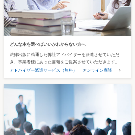
（４） 相続税・贈与税
改正項目
改正内容
相続税・贈与税の最高
相続税・贈与税の最高税率を70％から50％に引き下げ
税率の引下げ
る。併せて、相続税・贈与税税率表の税率区分の見直
しを行う。
相続税の基礎控除額は、現行どおり据置く。
相続税額の２割加算制度について、養子となった孫
（いわゆる孫養子）を追加する。
どんな本を選べばいいかわからない方へ
平成15年１月１日以後の相続等について適用する。
「相続時精算課税制
「相続時精算課税制度」（仮称）を創設する。
法律出版に精通した弊社アドバイザーを派遣させていただ
度」（仮称）の創設
・ 一定の要件を満たす生前贈与の受贈者は、選択によ
き、事業者様にあった書籍をご提案させていただきます。
り、贈与時に贈与税を支払い、その後の相続時にその
アドバイザー派遣サービス（無料）
オンライン商談
贈与財産と相続財産とを合計した価額を基に計算した
相続税額から、既に支払った贈与税を控除する。
・ 原則65才以上の親が20才以上の子である推定相続人
（代襲相続人を含む。）に生前贈与を行う場合に適用
される。
・ 本制度の選択を行う受贈者は、税務署長に所定の届
出を贈与税の申告書に添付して行う。この選択は、受
贈者である兄弟姉妹が別々に、贈与者である父、母ご
とに選択できる。
・ 贈与財産の種類、金額、贈与回数には制限を設けな
い。
・ 非課税枠2,500万円を設け、非課税枠を超える部分