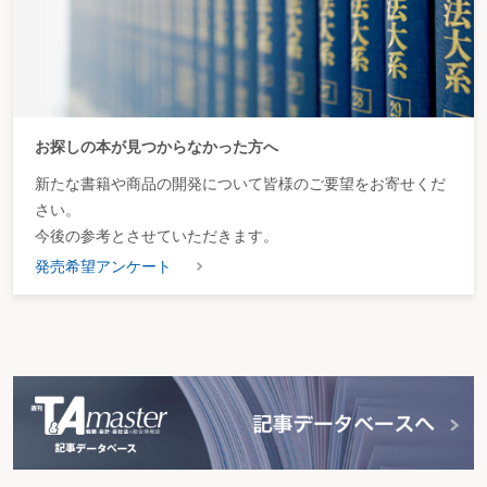
不動産登記に係る不動産価額の特例（土地の課税標
準の２／３減額）を適用期限の到来（平成15年３月31
日まで）をもって廃止する。
上記に併せ、不動産登記に係る登録免許税の税率を
抜本的に改正する（本法）。さらに、平成18年3月31
日までの時限措置（措置法）として、登録免許税の軽
減措置を設ける。
お探しの本が見つからなかった方へ
２． 特別土地保有税
平成１５年度以降、当分の間、特別土地保有税の課
新たな書籍や商品の開発について皆様のご要望をお寄せくだ
税を停止する。
さい。
３． 不動産取得税
今後の参考とさせていただきます。
商業地等、事務所・店舗等の税率を3％に引き下げる
（平成18年3月31日までの時限措置）。
発売希望アンケート
土地についての課税標準の特例（1/2）を３年間延長
する。
４． 事業所税
新増設に係る事業所税を、平成１５年３月３１日を
もって廃止する。
不動産譲渡税
個人が長期保有する土地の譲渡益課税の税率が26％
（国20％・地方6％）で据え置き。
（６） 金融・証券税制