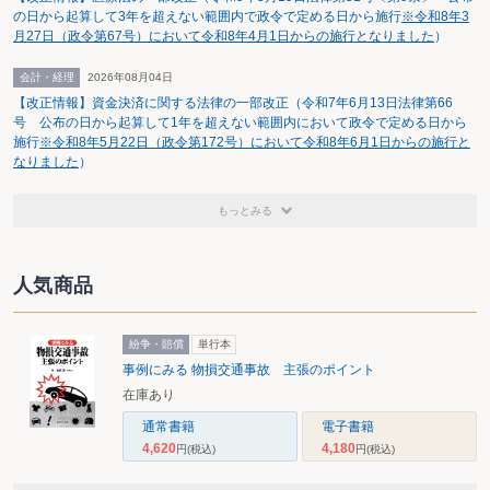
の主張している繰延税金資産計上額について、これを承認したものではなく、
の日から起算して3年を超えない範囲内で政令で定める日から施行
※令和8年3
当監査法人としての見解は審議会が終了するまでは決定されない旨を、繰り返
月27日（政令第67号）において令和8年4月1日からの施行となりました
）
し銀行側に伝えてきたところである。」
会計・経理
2026年08月04日
質問３
「足利銀行の預金保険法第102条第1項第３号認定は、県民の生活や本県経済に
【改正情報】資金決済に関する法律の一部改正（令和7年6月13日法律第66
はかり知れない影響を及ぼすものでありますが、その上で、先述の１及び２の
号 公布の日から起算して1年を超えない範囲内において政令で定める日から
ような取扱いをされましたことについてご説明ください。」
施行
※令和8年5月22日（政令第172号）において令和8年6月1日からの施行と
質問３に対する中央青山監査法人の回答
なりました
）
「当監査法人の責任は、会計及び監査に関する独立した職業的専門家としての
立場から、足利銀行が作成した財務諸表に対して、会計基準及び監査基準に従
い、監査意見を表明することにある。今般の銀行法24条に基づく報告にあたっ
もっとみる
て、当監査法人は、銀行が検査結果を踏まえて作成した平成15年9月中間決算
案に関して、その時点における監査人としての見解を述べることを求められ
た。そこで当監査法人は、この中間決算案に対して、会計基準及び監査基準に
人気商品
基づいて、その時点での見解を申し述べた。
当監査法人としても、銀行が国から預金保険法第102条第1項第3号に該当す
るものと認定された場合の、貴県の県民の方々の生活や貴県経済への影響につ
いては認識していた。しかしながら、私ども監査法人に課せられた任務は、会
紛争・賠償
単行本
計基準及び監査基準に従い、公正不偏の立場から財務諸表の適正性に関する見
事例にみる 物損交通事故 主張のポイント
解を申し述べることにある。このことについてはご理解ください。」
在庫あり
なお、足利銀行の監査を巡っては、１月14日に衆議院財務金融委員会で中央青
通常書籍
電子書籍
山監査法人理事長の上野紘志氏が参考人招致されている。
4,620
4,180
円
(税込)
円
(税込)