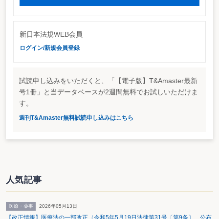
ず、自己資本比率が△3.72％になったと聞いています。このような取扱いの変
化についてご説明ください。」
質問１に対する中央青山監査法人の回答
「繰延税金資産については、それぞれの時点の状況に基づいて回収可能性を判
断することになっており、その回収可能性について、中間期を含め毎期見直し
新日本法規WEB会員
を行うことが必要とされている。平成15年３月期については、将来の課税所得
ログイン/新規会員登録
の見積額に基づいて計上された繰延税金資産について、監査の時点で入手され
た情報により検討した結果、一般に公正妥当と認められた会計基準に準拠した
取扱いであると判断した。
一方、平成15年９月中間期においては、金融庁検査の結果を受けて作成され
試読申し込みをいただくと、「【電子版】T&Amaster最新
た中間決算案を検討した結果、多額の損失計上等による状況の変化を勘案し、
号1冊」と当データベースが2週間無料でお試しいただけま
繰延税金資産の計上に関する当監査法人の見解を銀行に伝えた。」
す。
質問２
「通例、法人の決算については、監査法人と企業が協議を進め決定するものと
週刊T&Amaster無料試読申し込みはこちら
理解しています。しかし、足利銀行の場合、それまで繰延税金資産を1,200億
円程度とするということで協議が進んでいたところ、平成15年11月27日にな
って、突然繰延税金資産を認められないとの方針に変更されたと聞いておりま
す。このような取扱いの変化につきましてご説明ください。」
質問２に対する中央青山監査法人の回答
「当監査法人では、監査意見の形成にあたり、重要な監査判断を要する事項に
ついては必ず審議会に付議することとしている。このことは従来の監査におい
人気記事
ても同様であり、従前より銀行側にも十分にご認識していただいていた。本件
の銀行が作成した平成15年９月中間決算案に含まれる繰延税金資産の回収可能
性に関しては、極めて重要な監査判断を要する事項であることから、当監査法
人の審議会に付議する必要があることを、あらかじめ銀行に対して説明してい
医療・薬事
2026年05月13日
た。繰延税金資産に関する監査の作業を行っている間も、当監査法人では銀行
【改正情報】医療法の一部改正（令和5年5月19日法律第31号〔第9条〕 公布