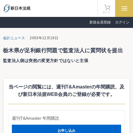
カート
新規会員登録
ログイン
会計ニュース
2003年12月19日
栃木県が足利銀行問題で監査法人に質問状を提出
監査法人側は突然の変更方針ではないと主張
継続企業の前提に関する注記なく「突然死」した足利銀行の監査を巡って、
栃木県と中央青山監査法人の対立が続いている。監査法人の対応に不信感を抱
いた県側は、副知事が12月２日に同行の監査人である中央青山監査法人に質問
当ページの閲覧には、週刊T&Amasterの年間購読、
及
書を提出する事態に。
質問は全部で３つ。これに対して、中央青山監査法人は「公認会計士法によ
び新日本法規WEB会員のご登録が必要です。
る守秘義務により、回答に当たり詳細な内容をお答えできない」旨断りつつ、
次のような回答を寄せている。
質問１
週刊T&Amaster 年間購読
「足利銀行は、平成15年３月期決算におきましては、貴職の監査により1,387
億円の繰延税金資産が認められ、自己資本比率が4.54％となりました。しか
し、同年９月期中間決算においては、繰延税金資産の算入がまったく認められ
お申し込み