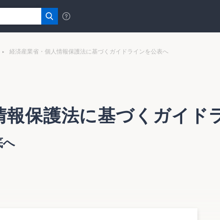
経済産業省・個人情報保護法に基づくガイドラインを公表へ
情報保護法に基づくガイド
底へ
業省は３月３日、更なる安全管理体制の徹底を図る体制を敷
洩などの事件が発生した場合には、経済産業省の担当課の安全
報安全管理連絡会議を設置する。また、平成17年４月１日か