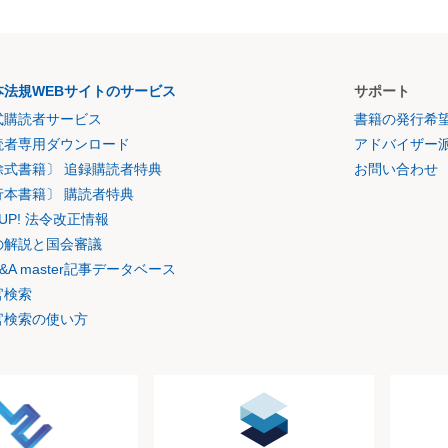
本法規WEBサイトのサービス
サポート
式購読者サービス
書籍の発行希
読者専用ダウンロード
アドバイザー
除式書籍〕 追録購読者特典
お問い合わせ
行本書籍〕 購読者特典
K UP! 法令改正情報
の解説と国会審議
&A master記事データベース
官検索
官検索の使い方