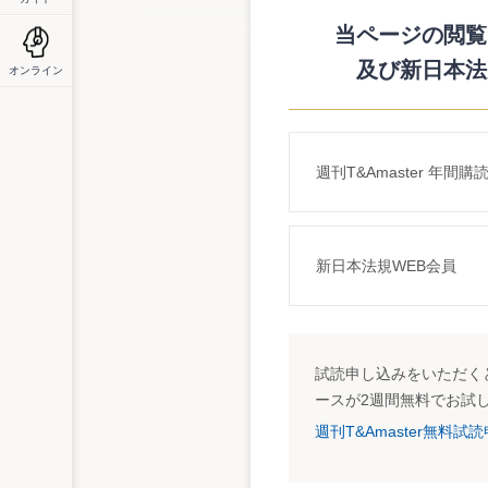
情報保護法が施行されるが、個別事案が生
る法律に基づく経済産業省ガイドライン」
当ページの閲覧に
及び新日本法
オンライン
週刊T&Amaster 年間購
新日本法規WEB会員
試読申し込みをいただくと
ースが2週間無料でお試
週刊T&Amaster無料