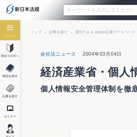
トップ
記事を探す
週刊Ｔ＆Ａ master記事データベース
メニュー
会社法ニュース
2004年03月04日
初めての方へ
経済産業省・個人
商品を探す
個人情報安全管理体制を徹
記事を探す
セミナー
最近の個人情報盗難問題を憂慮した経済産
を明らかにした。具体的には、個人情報漏
任者に連絡を行うこととし、省内には個人情
ガイド