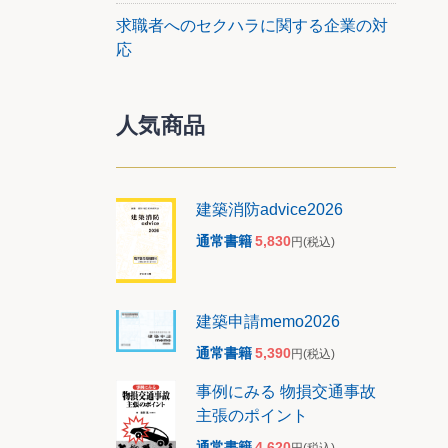
求職者へのセクハラに関する企業の対
応
人気商品
建築消防advice2026
通常書籍
5,830
円
(税込)
建築申請memo2026
通常書籍
5,390
円
(税込)
事例にみる 物損交通事故
主張のポイント
通常書籍
4,620
円
(税込)