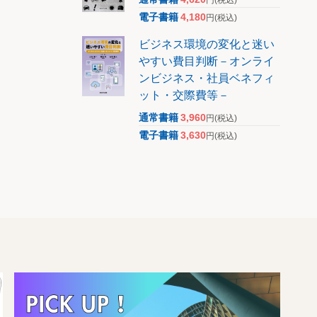
電子書籍
4,180
円
(税込)
ビジネス環境の変化と迷い
やすい費目判断－オンライ
ンビジネス・社員ベネフィ
ット・交際費等－
通常書籍
3,960
円
(税込)
電子書籍
3,630
円
(税込)