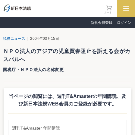
カート
新規会員登録
ログイン
税務ニュース
2004年03月15日
ＮＰＯ法人のアジアの児童買春阻止を訴える会がカ
スパルへ
国税庁・ＮＰＯ法人の名称変更
特定非営利活動法人である「アジアの児童買春阻止を訴える会」の名称が３
月12日、「特定非営利活動法人カスパル」に改められた（国税庁告示第６
号）。認定の有効期間は変わらず、平成15年３月１日から平成17年２月28日
当ページの閲覧には、週刊T&Amasterの年間購読、
及
まで。
び新日本法規WEB会員のご登録が必要です。
http://www.nta.go.jp/category/npo/04/01.htm
週刊T&Amaster 年間購読