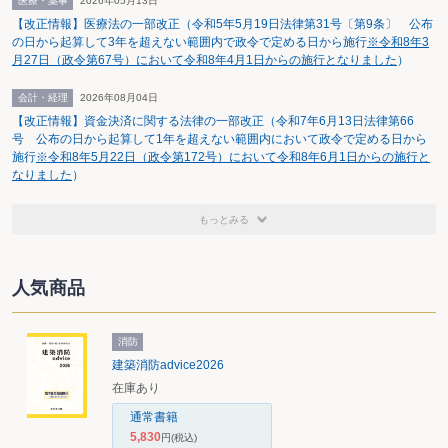
医療・薬事
2026年05月13日
【改正情報】医療法の一部改正（令和5年5月19日法律第31号〔第9条〕 公布
の日から起算して3年を超えない範囲内で政令で定める日から施行
※令和8年3
月27日（政令第67号）において令和8年4月1日からの施行となりました
）
会計・経理
2026年08月04日
【改正情報】資金決済に関する法律の一部改正（令和7年6月13日法律第66
号 公布の日から起算して1年を超えない範囲内において政令で定める日から
施行
※令和8年5月22日（政令第172号）において令和8年6月1日からの施行と
なりました
）
もっとみる
人気商品
消防
建築消防advice2026
在庫あり
通常書籍
5,830
円
(税込)