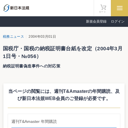
カート
新規会員登録
ログイン
税務ニュース
2004年03月01日
国税庁・国税の納税証明書台紙を改定（2004年3月
1日号・№056）
納税証明書偽造事件への対応策
国税庁・国税の納税証明書台紙を改定
納税証明書偽造事件への対応策
当ページの閲覧には、週刊T&Amasterの年間購読、
及
国税庁は2月10日、国税の納税証明書台紙を変更し、今年3月1日以降発行す
るものから、全国一斉に新しい用紙に切り替えることを発表した。
び新日本法規WEB会員のご登録が必要です。
ロゴマークと「複写」の文字を変更
今回の改定は、昨年以降、納税証明書の偽造事件が発生していることに対応
したもので、納税証明書台紙のロゴマークの色が緑色に変更されるほか、浮き
出る「複写」の文字を細かくしたものに改定される（右見本参照）。
週刊T&Amaster 年間購読
なお、提出を受けた納税証明書が偽造されたものかどうか等の確認は、納税