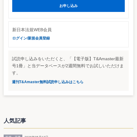
証明書の種類、発行番号、納税者の住所・氏名（所在地・名称）、金額等の記
お申し込み
載事項により、発行した税務署の管理部門統括国税徴収官に問い合わせること
ができる。
新日本法規WEB会員
ログイン/新規会員登録
試読申し込みをいただくと、「【電子版】T&Amaster最新
号1冊」と当データベースが2週間無料でお試しいただけま
す。
週刊T&Amaster無料試読申し込みはこちら
人気記事