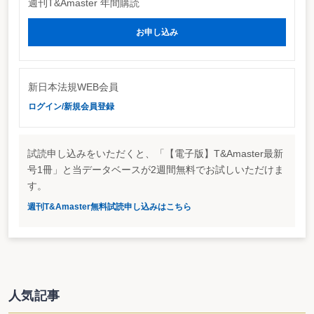
週刊T&Amaster 年間購読
について平時のうちに開示して事前警告を行ういわゆる「事前警告型」の買収
防衛策（注1）の中で、防衛策の一つとして株式分割を盛り込む事例が複数出
お申し込み
てきた。例えば、本年4月28日に「当社株式の大規模な買付行為に関する対応
方針」として買収防衛策を公表した松下電器産業のケースでも、同社が定めた
ルールを順守しない大規模買付者が現れた場合の対抗策として、新株予約権の
発行と同時に、株式分割を行うことが掲げられている。
そのような中、夢真ホールディングス（以下、「夢真HD」という）による
新日本法規WEB会員
日本技術開発（ジャスダック上場企業）株式のTOBに対し、日本技術開発が株
式分割をもって対抗するという事案が話題を呼んだ。ニレコのケースでも、ニ
ログイン/新規会員登録
ッポン放送のケースでも、買収防衛策に関わる判断が裁判所に持ち込まれ、買
収がらみの紛争が法廷闘争に発展するケースが増えている印象があるが、この
日本技術開発の案件でも、買収防衛策としての株式分割の適法性及びその差止
試読申し込みをいただくと、「【電子版】T&Amaster最新
の可否を巡って両当事者が法廷で争うこととなった（注2）。
以下では、夢真HDの訴えを退け、株式分割の差止を認めない判断を下した
号1冊」と当データベースが2週間無料でお試しいただけま
東京地裁平成17年7月29日決定（最高裁ホームページの「下級裁主要判決情
す。
報」
http://courtdomino2.courts.go.jp/kshanrei.nsf
に掲載）を分析した上、買収
防衛策としての株式分割に係る法的問題点について検証する。
週刊T&Amaster無料試読申し込みはこちら
２.事案の概要
日本技術開発と夢真HDとの攻防の経緯をごく大雑把に述べると以下のよう
になる。詳細については上記東京地裁決定の中に記載されているので、そちら
を参照されたい。
夢真HDは、平成17年5月に、証券会社を通じて、日本技術開発の株式の
51％を取得する意思があることを同社に伝え、6月24日までには発行済株式総
人気記事
数の6.42％の47万8000株を保有するに至った。そのため、日本技術開発が夢