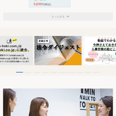
翌21日、同社は、東京地裁に株式分割差止の仮処分を申し立てた。加えて、7
5,830
円
(税込)
月25日に同じく東京地裁に取締役職務執行停止仮処分を申し立てたが、これは
2日後に取り下げた。
株式分割の差止の仮処分について、7月29日、東京地裁民事第8部（鹿子木康
もっとみる
裁判長）は、夢真HDの申立を却下する決定を行った。両社が事前に不服申立
権の放棄を行っていたため、この決定はすぐに確定した。
その後、いわゆる「白馬の騎士」にあたるエイトコンサルタントが現れ、8
月9日にTOBを開始した。日本技術開発の株価が夢真HDの設定した買付価格を
下回って推移したため、夢真HDは、発行済株式総数の3.76％しか取得するこ
とができず、過半数確保に失敗した。この責任をとる形で、8月25日には、夢
真HDの鎌田博史社長が辞任している。