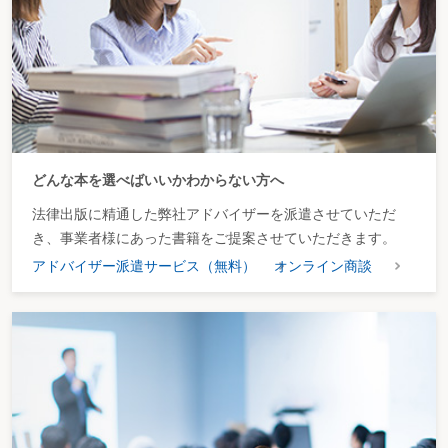
どんな本を選べばいいかわからない方へ
法律出版に精通した弊社アドバイザーを派遣させていただ
き、事業者様にあった書籍をご提案させていただきます。
３.買収防衛策としての株式分割の法的問題点
アドバイザー派遣サービス（無料）
オンライン商談
1. 証券取引法上の問題点
（1）買付価格の引下げと公開買付の撤回の可否
例えば、200円の買付価格でTOBを開始した後、対象会社において1対4の
株式分割を行った場合、株式の価値は50円に目減りするので、買収者としては
TOBの買付価格を50円に下方修正したいわけであるが、実はこれが現行法では
認められていない。証券取引法27条の6第3項が、買付価格の引下げを「行うこ
とができない」として、一切の例外を設けていないためである。
それでは、買付の撤回が認められるかというと、実務家の間ではこれも難
しいのではないかと考えられていた。というのは、現行法が原則として公開買
付の撤回を禁止し、ごく限定的な場合にのみ撤回を認めているためである（証