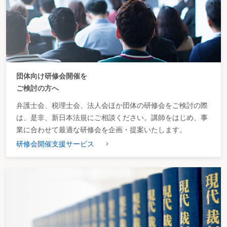
券取引法27条の11、同法施行令14条）。
そうなると、買収者が高い価格での買付を強いられ、予想外の高額な買付
コストを負担させられる恐れがあったのである。
ところが、夢真HDと日本技術開発の間の紛争が公に知られることとなっ
た後、金融庁は、対象会社の株式分割が、「公開買付けの目的の達成に重大な
支障となる事実」（証券取引法27条の11第1項）として政令に列挙されたうち
の、合併や破産申立等の「事項に準ずる事項」（同法施行令14条1項1号ヲ）に
該当するとの見解を示した。すなわち、公開買付書に指定しておけば、株式分
割が行われた場合に、公開買付を撤回できるとの見解を明らかにしたのであ
団体向け研修会開催を
る。
株式分割が、合併・破産申立・上場廃止等に「準ずる事項」と言えるの
ご検討の方へ
か、解釈論としては疑問の残るところではあるが、金融庁は現実的な解決策と
して上記のような結論をとったものと考えられる。
弁護士会、税理士会、法人会ほか団体の研修会をご検討の際
は、是非、新日本法規にご相談ください。講師をはじめ、事
証券取引法27条の6第3項
買付け等の引下げ
、買付予定の株券等の減少、買付け等の期間の短縮その
業に合わせて最適な研修会を企画・提案いたします。
他の政令で定める買付条件等の変更は、前2項の規定にかかわらず、
行うこと
研修会開催支援サービス
ができない
。
証券取引法27条の11第1項
公開買付者は、公開買付開始公告をした後においては、公開買付けに係る
申込みの撤回及び契約の解除（以下この節において「公開買付けの撤回等」と
いう。）を行うことができない。ただし、公開買付者が公開買付開始公告及び
公開買付届出書において公開買付けに係る株券等の発行者の業務若しくは財務
に関する重大な変更その他の
公開買付けの目的の達成に重大な支障となる事情
（政令で定めるものに限る。）が生じたときは公開買付けの撤回等をすること
がある旨の条件を付した場合又は公開買付者に関し破産手続開始の決定その他
の政令で定める重要な事情の変更が生じた場合には、この限りでない。