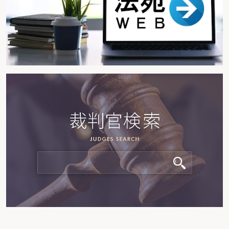
しかし、前述のとおり従前は株式分割のTOBへの影響がどの程度かが判然と
しなかったため、株式分割決議により公開買付者が多大な損害を被る可能性が
指摘されていた。そのため、そのような場合に、株式分割を差し止めることが
可能かということも問題となっていた。
（1）差止の可否
ニレコやニッポン放送の新株予約権につき、この発行を差し止める仮処分
決定が裁判所で出されたことは記憶に新しい。支配権に争いのある会社で特定
の株主の持株比率を低下させる目的で第三者割当増資をした場合、商法280条
の10の不公正発行にあたるとして差止の仮処分が認容されてきたが、この条文
が同法280条の39第4項で新株予約権に準用されている。上記の裁判所の決定
も、これらの条文を根拠として出されたものである。
株式分割についても同様に差止が認められるかというと、これが容易なこ