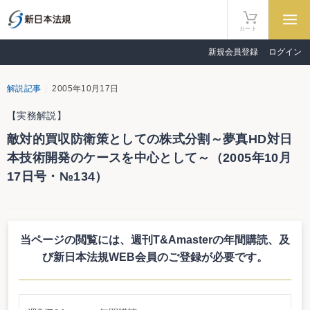
カート
新規会員登録
ログイン
解説記事
2005年10月17日
【実務解説】
敵対的買収防衛策としての株式分割～夢真HD対日
本技術開発のケースを中心として～（2005年10月
17日号・№134）
敵対的買収防衛策としての株式分割
～夢真HD対日本技術開発のケースを中心として～
当ページの閲覧には、週刊T&Amasterの年間購読、
及
弁護士 間瀬まゆ子
び新日本法規WEB会員のご登録が必要です。
１.はじめに
従前より敵対的買収の防衛策として最も脚光を浴びていたのは商法上の新株
予約権を用いたポイズン・ピルであった。しかし同時に、株式分割を防衛策と
して用いることも検討され、買収防衛策のうち、買収者登場時に講じる防衛策