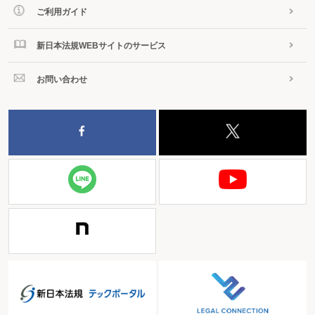
とではない。というのも、株式分割については、商法280条の10のような明文
ご利用ガイド
の規定がない。そのため、差止を請求するには、①商法272条の取締役の違法
行為差止請求権を根拠とするか、あるいは、②株式分割を決定した取締役会決
議の無効を主張して（注6）差止を求めるというような手段によるほかないこ
新日本法規WEBサイトのサービス
とになるのである。しかし、①については、取締役の違法行為とそれにより会
社に「回復スベカラザル損害ヲ生ズル虞」があることが必要とされるが、その
疎明は困難であるし、そもそも6ヶ月間の株式保有要件が課されておりこの要
お問い合わせ
件を満たさない場合にはこの請求をすることができない。また、②について
も、株式分割を決定した取締役会決議が無効であることに加えて、無効な決議
である場合に株式分割を仮に差し止めることができることまで認められる必要
があるところ、具体的にどのようなケースであれば差止まで認められるのかは
未だに判然としない。もちろん、②の場合にも決議が無効であることの前提と
して、株式分割決議の法令・定款違反を言わなければならない。
そのため、従前より、株式分割を差し止める仮処分を得ることは容易では
ないと考えられていた。
（2）取締役の損害賠償責任
株式分割を差し止められない場合でも、損害を被った買収者が、取締役に
損害賠償を請求することは可能と考えられる（商法266条の3）。この点、株式
分割の差止を認めなかった東京地裁の決定も、「仮に債権者（注：夢真HDの
こと）が本件株式分割により何らかの損害を被るとしても、それは、本件取締
役会決議を理由とする損害賠償請求権（同法266条の3）によっててん補すべき
性質のものであると解される。」と判示し、損害賠償請求が認められる可能性
を示した。
株式分割自体は認められるのにもかかわらず、取締役が賠償責任を負うと
いうことに違和感を覚える向きもあるかもしれないが、両者は理論的にパラレ
ルでなければならないものではなく、また、裁判所にすれば、影響力の大きい
差止よりも取締役の責任の方が認めやすいという事情もあり、そのようなこと