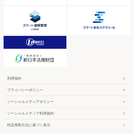
が生じうるのである。
なお、夢真HDのTOBに先がけて日本技術開発は株式分割を行うことを公
表したわけであるが、その判断の前提として、株式の買付価格を下げられない
ことによって夢真HDが被った損害について役員が賠償責任を負わされること
のないようにという配慮もあったものと思われる。
４.東京地裁平成17年7月29日決定
1. 争点
夢真HDは、株式分割差止の仮処分を申し立てるに際して、被保全権利（注
7）につき以下の3つの主張を展開した。
① 商法280条の10が適用または類推適用される。
② 取締役会決議無効確認を本案とする被保全権利（争いのある権利関係）が
ある。取締役会決議の無効原因は、証券取引法157条（不正取引行為の禁止）
違反、商法218条（株式分割）・機関権限の分配秩序違反及び民法90条（公序
利用規約
良俗）違反。
③ 営業権に基づく差止請求権という被保全権利を有する。
これを受けて、裁判所は以下のとおりに争点を整理した。
プライバシーポリシー
（1）株式分割について商法280条の10の適用または類推適用があるか。適用
または類推適用がある場合、本件株式分割に法令違反があり、または本件株式
ソーシャルメディアポリシー
分割が著しく不公正な方法によるものか。
（2）本件取締役会決議は無効であるか。無効である場合、本件株式分割を仮
ソーシャルメディア利用規約
に差し止めることができるか。
（3）本件株式分割が債権者の営業権を侵害するものであるか。営業権を侵害
すると認められる場合、本件株式分割を仮に差し止めることができるか。
特定商取引法に基づく表示
（4）本件申立に保全の必要性があるか。