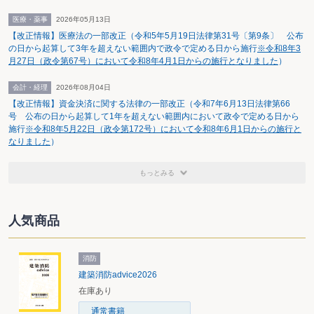
真HDに対して面会を申し入れた。両社の会談が実現したのは7月7日のことで
あった。この席上、夢真HDは業務提供を申し入れ、これに対する返事を日本
医療・薬事
2026年05月13日
技術開発が7月15日までに行うことになった。その翌日の7月8日に、日本技術
【改正情報】医療法の一部改正（令和5年5月19日法律第31号〔第9条〕 公布
開発は、「大規模買付行為への対応方針に関するお知らせ」を公表し、①事前
の日から起算して3年を超えない範囲内で政令で定める日から施行
※令和8年3
に大規模買付者が取締役会に対し十分な情報を提供し、②取締役会による一定
月27日（政令第67号）において令和8年4月1日からの施行となりました
）
の評価期間が経過した後に大規模買付行為を解するという事前の情報提供に関
するルールを定めたことを明らかにした。そして、このルールが遵守されなか
った場合には、株式分割、新株予約権の発行等の対抗策を講じる場合があるこ
会計・経理
2026年08月04日
と、株式分割を行う場合には分割比率が最大1対5であること等も明らかにされ
【改正情報】資金決済に関する法律の一部改正（令和7年6月13日法律第66
た。
号 公布の日から起算して1年を超えない範囲内において政令で定める日から
7月11日、夢真HDの取締役会は、TOBを行うことを決議した。この際決めら
施行
※令和8年5月22日（政令第172号）において令和8年6月1日からの施行と
れた買付価格は1株あたり550円であり、株式分割が行われる可能性を考慮し
なりました
）
て、希釈化防止条項をあらかじめ買付条件として定めることも決められた。そ
の4日後の7月15日に、夢真HDは、関東財務局に上申書を提出した。その中
で、①株式分割に備えて予め希釈化防止条項を設けておき、実際に株式分割が
もっとみる
なされた場合には、分割比率に応じて買付予定の株券等の数を増加させるとと
もに、買付価格の修正を行うことも認められる、②TOBを撤回する条件として
対象会社がTOB期間中に株式分割の基準日を設定することを指定し、これに基
づきTOBを撤回することは認められる、との見解を示した（このあたりの証券
人気商品
取引法に関する問題点については後述する）。
日本技術開発は、7月18日の取締役会で株式分割を決議した。分割比率は1対
5、基準日は8月8日、効力発生日は10月3日にそれぞれ設定された。8月8日は
消防
もちろんTOBの期間中である。効力発生日の10月3日は、通常の実務と比較し
建築消防advice2026
て相当遅い日を設定したものであるが、その背景には夢真HDによる買収を遅
らせる意図があったと思われる。
在庫あり
夢真HDは、7月20日、公開買付を開始した。買付価格は1株110円、買付予
通常書籍
定の株券の数は349万1000株（発行済株式総数の46.8％）とされた。さらに、