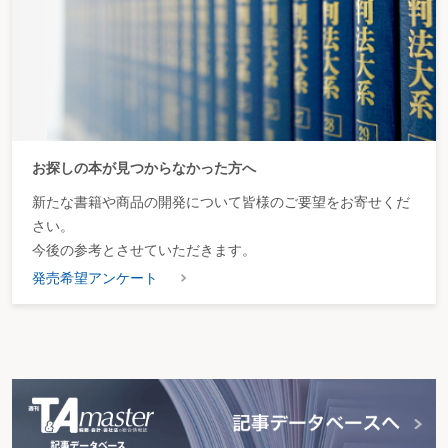
証券取引法施行令14条1項
法第27条の11第1項に規定する政令で定めるものは、次に掲げるものとす
る。ただし、第一号及び第二号に掲げるものにあつては、軽微なものとして内
閣府令で定める基準に該当するものを除く。
① 対象者の業務執行を決定する機関が次に掲げる事項を行うことについての
決定をしたこと（公開買付開始公告を行つた日以後に公表されたものに限
る。）。
イ 株式交換
ロ 株式移転
ハ 会社の分割
お探しの本が見つからなかった方へ
ニ 合併
ホ 解散（合併による解散を除く。）
新たな書籍や商品の開発について皆様のご要望をお寄せくだ
へ 破産手続開始、再生手続開始又は更生手続開始の申立て
さい。
ト 資本の減少
チ 営業の全部又は一部の譲渡、譲受け、休止又は廃止
今後の参考とさせていただきます。
リ 証券取引所に対する株券の上場の廃止に係る申請
発売希望アンケート
ヌ 証券業協会に対する株券の登録の取消しに係る申請
ル 預金保険法（昭和四十六年法律第三十四号）第74条第5項の規定による
申出
ヲ
イからルまでに掲げる事項に準ずる事項
で公開買付者が公開買付開始公
告及び公開買付届出書（法第27条の3第2項に規定する公開買付届出書をいう。
以下この条において同じ。）において指定したもの
② 以下略
（2）分割により発行される株式がTOBの対象となるか
夢真HDのケースでは、TOBを開始する前に日本技術開発が株式分割を行
うことを明らかにしたため、TOBにより買い付ける株式の価格を、分割により