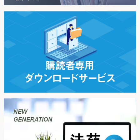
希釈されることを前提とした価格に設定することができた（注3）。したがっ
て、前述のような買付コストの増大という問題は生じなかった。
ただ、日本技術開発が、株式分割の効力発生日を公開買付期間の終了日
（8月12日）よりも後の10月3日に設定したため、法的に未だ存在しない株式
までTOBにより買い付けることが可能かどうかという問題は残った。
この点、公開買付が「株券等」の買付（証券取引法27条の2参照）である
ことからすると、新株券が未発行であるばかりでなく、未だ法的にも存在しな
い状態の株式を、公開買付の対象とすることはできないようにも思える。しか
し、ここでも金融庁は、早々に、このような株式も公開買付による取得が可能
であるとの見解を示した。
さらに、後述する東京地裁の決定も、判決理由の中で、「公開買付けの買
付期間後に効力が生ずる株式分割によって付与される株式についても公開買付
けの対象となり得ると解することができる」と述べた（注4）。
そのため、実務的には今後、株式分割の効力発生日前であっても新株券が
買付の対象とされることになる。
2. 商法上の問題点
このように、株式分割をもって対抗された場合のTOBの撤回も可能とされ、
また、新株券も買付の対象にすることが認められたので、株式分割がいつ公表
されるかにかかわらず、買収者は最終的にはTOBの目的を達することができる
ことが明らかになった。したがって、買収防衛策としての株式分割は、買収さ
れる時期を引き延ばすだけの効果しか持たないこととなったといえる（注
5）。