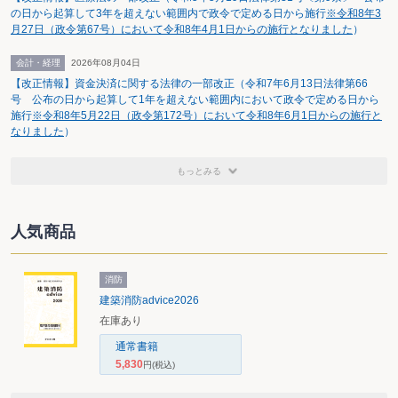
の日から起算して3年を超えない範囲内で政令で定める日から施行
※令和8年3
月27日（政令第67号）において令和8年4月1日からの施行となりました
）
会計・経理
2026年08月04日
【改正情報】資金決済に関する法律の一部改正（令和7年6月13日法律第66
号 公布の日から起算して1年を超えない範囲内において政令で定める日から
施行
※令和8年5月22日（政令第172号）において令和8年6月1日からの施行と
なりました
）
もっとみる
人気商品
消防
建築消防advice2026
在庫あり
通常書籍
5,830
円
(税込)