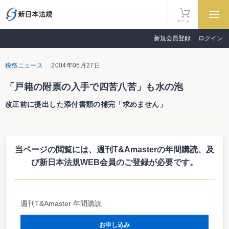
カート
新規会員登録
ログイン
税務ニュース
2004年05月27日
「戸籍の附票の入手で四苦八苦」も水の泡
改正前に提出した添付書類の補完「求めません」
相続時精算課税制度選択届出書の添付書類である「戸籍の附票」について
は、財務省令第28号にて『「住所等証明書類」を添付する際には、当該提出を
する者又は当該被相続人の平成15年1月1日以後の住所又は居所を称する書類の
当ページの閲覧には、週刊T&Amasterの年間購読、
及
添付をもって当該住所等証明書類の添付に代えることができる』と改正された
のは既報のとおりだ。この点に関連して、本誌が当局に「改正前に提出した届
び新日本法規WEB会員のご登録が必要です。
出書の添付書類に不備があった場合、提出書類の補完を求めるか」と質問した
ところでは、「求めません」との回答を得た。
役所の書類の保存期間は基本的には5年間なので、戸籍の附票の写しで20歳
以上になった時以後の住所が証明されず、四苦八苦した事例も多かったはず。
週刊T&Amaster 年間購読
そんな苦労も水の泡となった。
お申し込み