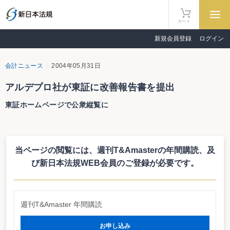
カート
新規会員登録
ログイン
会計ニュース
2004年05月31日
アルデプロ社が東証に改善報告書を提出
東証ホームページで公衆縦覧に
株式会社アルデプロ（東証マザーズ）が東京証券取引所に提出した改善報告
書が５月31日より公衆縦覧に供されている。これによると、同社の宅地建物取
引業者免許が４月８日に取り消されたにもかかわらず、適時開示が４月28日と
当ページの閲覧には、週刊T&Amasterの年間購読、
及
なってしまった経緯が報告されるとともに、改善措置の内容等が示されてい
る。適時開示に関する知識不足・前社長への情報の一極集中が開示遅れの主因
び新日本法規WEB会員のご登録が必要です。
と分析している。
改善報告書の提出は昨年７月のアドバックス社に次ぐもので、今年は同社が
初めて。
週刊T&Amaster 年間購読
改善報告書はこちら
http://www.tse.or.jp/listing/kaizen/040601a.pdf
お申し込み