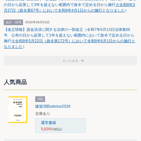
の日から起算して3年を超えない範囲内で政令で定める日から施行
※令和8年3
月27日（政令第67号）において令和8年4月1日からの施行となりました
）
会計・経理
2026年08月04日
【改正情報】資金決済に関する法律の一部改正（令和7年6月13日法律第66
号 公布の日から起算して1年を超えない範囲内において政令で定める日から
施行
※令和8年5月22日（政令第172号）において令和8年6月1日からの施行と
なりました
）
もっとみる
人気商品
消防
建築消防advice2026
在庫あり
通常書籍
5,830
円
(税込)